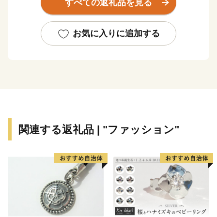
すべての返礼品を見る
「⼤府みどり公園」や「⼆ツ池公園」など、⼤型の公園
が点在。
⼤府市の特産品であるぶどうを栽培する農園や、イチゴ
お気に入りに追加する
狩りを楽しめるスポットもあります。
都市の機能と豊かな⾃然が共存する街です。
多くの人口を抱えた消費地に近い大府市では、山の芋、
ぶどう、にんじんなど多くの特産物があります。
また、スポーツも盛んで、市民参加型のスポーツチーム
が数多くあるほか、多くの著名なスポーツ選手も数多く
関連する返礼品 | "ファッション"
輩出しており、柔道、レスリングなどでは市にゆかりの
あるオリンピック金メダリストも多くいます。