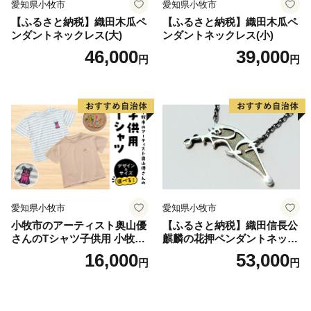
愛知県小牧市
愛知県小牧市
【ふるさと納税】織田木瓜ペ
【ふるさと納税】織田木瓜ペ
ンダントネックレス(大)
ンダントネックレス(小)
46,000
39,000
円
円
愛知県小牧市
愛知県小牧市
小牧市のアーティスト奥山優
【ふるさと納税】織田信長公
さんのTシャツ子供用 小牧市
麒麟の花押ペンダントネック
制70周年記念
レス
16,000
53,000
円
円