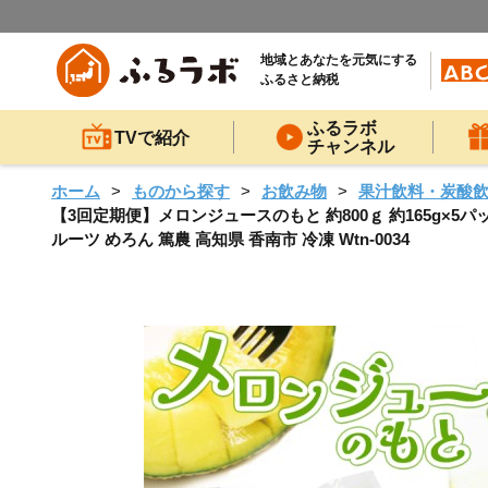
地域とあなたを元気にする
ふるさと納税
ふるラボ
TVで紹介
チャンネル
ホーム
ものから探す
お飲み物
果汁飲料・炭酸
【3回定期便】メロンジュースのもと 約800ｇ 約165g×5パ
ルーツ めろん 篤農 高知県 香南市 冷凍 Wtn-0034