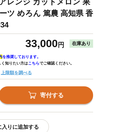
 アレンジ カットメロン 果
ーツ めろん 篤農 高知県 香
34
33,000
在庫あり
円
内
を推奨しております。
しく知りたい方は
こちら
でご確認ください。
上限額を調べる
寄付する
に入りに追加する