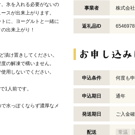
け。氷を入れる必要がないの
事業者
株式会社
ュースが出来上がります。
ートに、ヨーグルトと一緒に
返礼品ID
6546978
クの出来上がり！
ほど漬け置きしてください。
度の解凍で構いません。
使用しないでください。
申込条件
何度も申
袋で1人前です。
申込期日
通年
で水っぽくならず濃厚なメ
発送期日
ご入金確
配送
常温