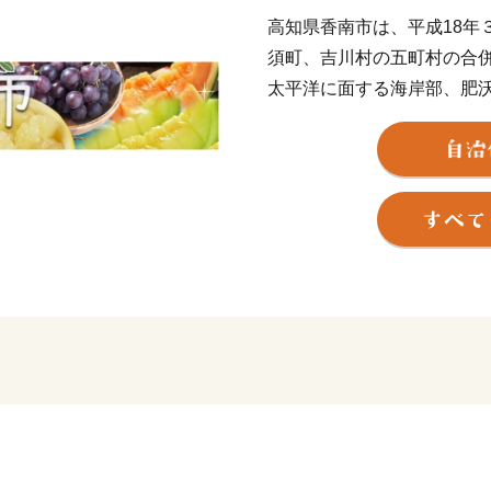
高知県香南市は、平成18年
須町、吉川村の五町村の合
太平洋に面する海岸部、肥
なり、市内を物部川、香宗
元気で豊かなまちです。
香南市へのご寄附、誠にあ
これからも元気なまち！香
♪