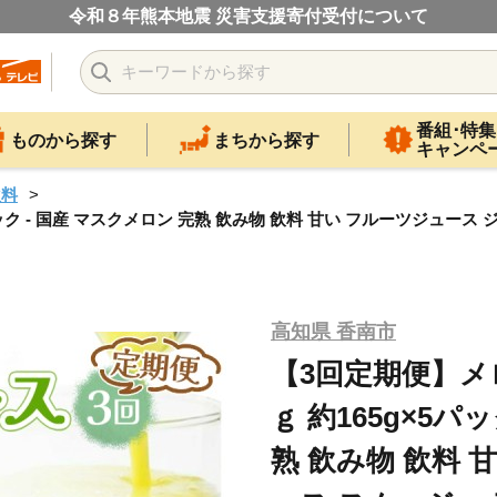
令和８年熊本地震 災害支援寄付受付について
番組･特集
ものから探す
まちから探す
キャンペ
飲料
ック - 国産 マスクメロン 完熟 飲み物 飲料 甘い フルーツジュース
高知県 香南市
【3回定期便】メ
ｇ 約165g×5パ
熟 飲み物 飲料 