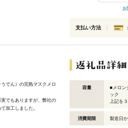
お
支払い方法
そうでん）の完熟マスクメロ
容量
■メロン
ック
果実でもありますが、弊社の
上記を３
めて加工しました。
消費期限
製造日か