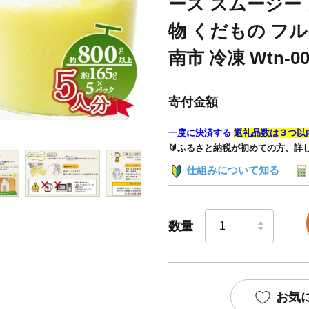
ース スムージー
物 くだもの フル
南市 冷凍 Wtn-00
寄付金額
一度に決済する
返礼品数は３つ以
🔰ふるさと納税が初めての方、詳
仕組みについて知る
数量
お気