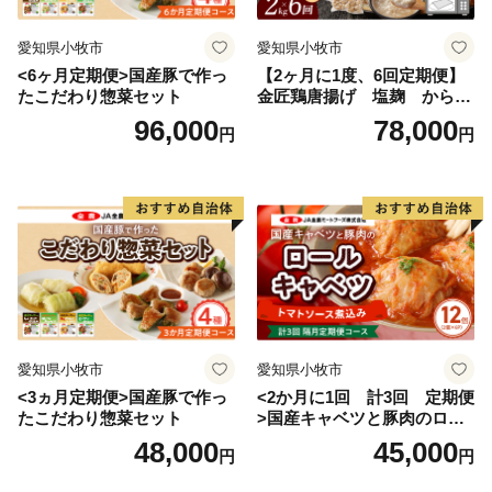
愛知県小牧市
愛知県小牧市
<6ヶ月定期便>国産豚で作っ
【2ヶ月に1度、6回定期便】
たこだわり惣菜セット
金匠鶏唐揚げ 塩麹 からあ
げ
96,000
78,000
円
円
愛知県小牧市
愛知県小牧市
<3ヵ月定期便>国産豚で作っ
<2か月に1回 計3回 定期便
たこだわり惣菜セット
>国産キャベツと豚肉のロー
ルキャベツ（6P入り）
48,000
45,000
円
円