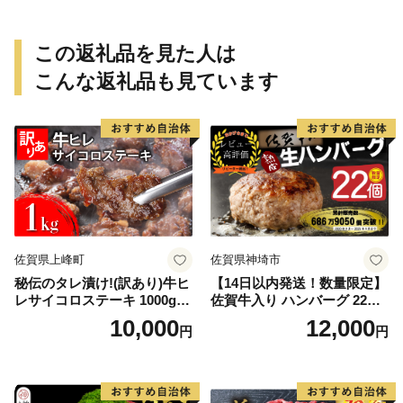
この返礼品を見た人は
こんな返礼品も見ています
佐賀県上峰町
佐賀県神埼市
秘伝のタレ漬け!(訳あり)牛ヒ
【14日以内発送！数量限定】
レサイコロステーキ 1000g
佐賀牛入り ハンバーグ 22個
【B-1098-AS】
2.6kg(120g×22個)【佐賀牛
10,000
12,000
円
円
黒毛和牛 ブランド牛 九州 ハ
ンバーグ 牛肉 豚肉 国産 お弁
当 おかず 惣菜 おすすめ 人
気】(H083106)