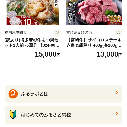
福岡県中間市
宮崎県えびの市
(訳あり)博多若杉牛もつ鍋セ
【宮崎牛】サイコロステーキ
ット2人前×5回分 【024-002
赤身＆霜降り 400g(各200g×
7】
１P 計2P) 真空パック 冷凍
15,000
13,000
円
円
ふるラボとは
はじめてのふるさと納税