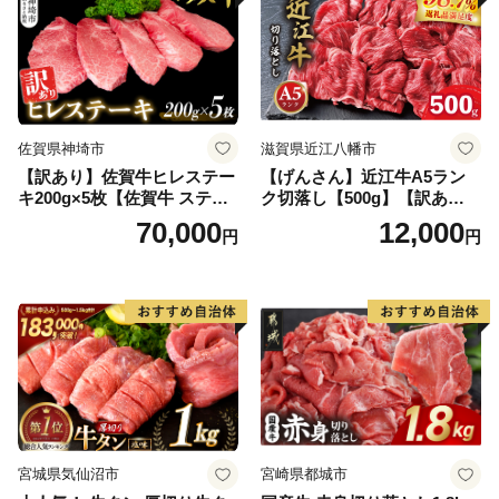
佐賀県神埼市
滋賀県近江八幡市
【訳あり】佐賀牛ヒレステー
【げんさん】近江牛A5ラン
キ200g×5枚【佐賀牛 ステー
ク切落し【500g】【訳あり】
キ ブランド肉 ヒレ肉 フィレ
【DG12W】
70,000
12,000
円
円
肉 ジューシー ヘルシー】(H0
65175)
宮城県気仙沼市
宮崎県都城市