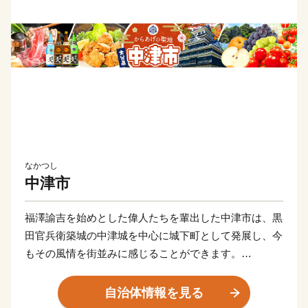
なかつし
中津市
福澤諭吉を始めとした偉人たちを輩出した中津市は、黒
田官兵衛築城の中津城を中心に城下町として発展し、今
もその風情を街並みに感じることができます。
また、「八面山」や「山国川」、「耶馬溪」など豊かな
自然が織り成す絶景は、圧巻です。
自治体情報を見る
サイクリングロードなど、大自然を利用したアクティビ