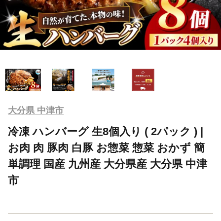
大分県 中津市
冷凍 ハンバーグ 生8個入り ( 2パック ) |
お肉 肉 豚肉 白豚 お惣菜 惣菜 おかず 簡
単調理 国産 九州産 大分県産 大分県 中津
市