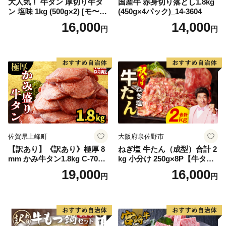
大人気！ 牛タン 厚切り牛タ
国産牛 赤身切り落とし1.8kg
ン 塩味 1kg (500g×2) [モ〜ラ
(450g×4パック)_14-3604
ンド 宮城県 気仙沼市 205646
16,000
14,000
円
円
60] 肉 牛肉 精肉 牛たん 牛タ
ン塩 牛たん塩 冷凍 焼肉 BB
Q アウトドア バーベキュー
厚切り タン
佐賀県上峰町
大阪府泉佐野市
【訳あり】《訳あり》極厚 8
ねぎ塩 牛たん（成型）合計 2
mm かみ牛タン1.8kg C-709-
kg 小分け 250g×8P【牛タン
AS
牛肉 焼肉用 薄切り 訳あり サ
19,000
16,000
円
円
イズ不揃い】