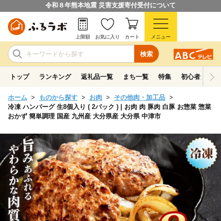
令和８年熊本地震 災害支援寄付受付について
上限額
お気に入り
カート
メニュー
検索
トップ
ランキング
返礼品一覧
まち一覧
特集
初心者ガイド
ホーム
ものから探す
お肉
その他肉・加工品
冷凍 ハンバーグ 生8個入り ( 2パック ) | お肉 肉 豚肉 白豚 お惣菜 惣菜
おかず 簡単調理 国産 九州産 大分県産 大分県 中津市