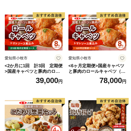
愛知県小牧市
愛知県小牧市
<2か月に1回 計3回 定期便
<6ヶ月定期便>国産キャベツ
>国産キャベツと豚肉のロー
と豚肉のロールキャベツ（4P
ルキャベツ（4P入り）
入り）
39,000
78,000
円
円