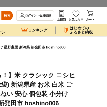
検索
ログイン・会員登録
上限額
お気に入り
カート
はじめての
ランキング
ーン
ふるさと納税
星野農園 新潟県 新発田市 hoshino006
！】米 クラシック コシヒ
g×2袋) 新潟県産 お米 白米 ご
いねい 安心 個包装 小分け
発田市 hoshino006