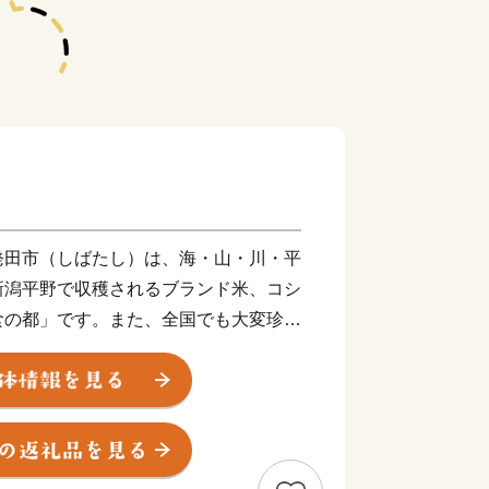
発田市（しばたし）は、海・山・川・平
新潟平野で収穫されるブランド米、コシ
食の都」です。また、全国でも大変珍し
という新発田のシンボル新発田城のある
と文化が漂うまちをお愉しみいただいた
スの硫黄成分含有量を誇る名湯『月岡温
ンに輝くお湯を堪能し、四季折々の多彩
慢の味を堪能できます。