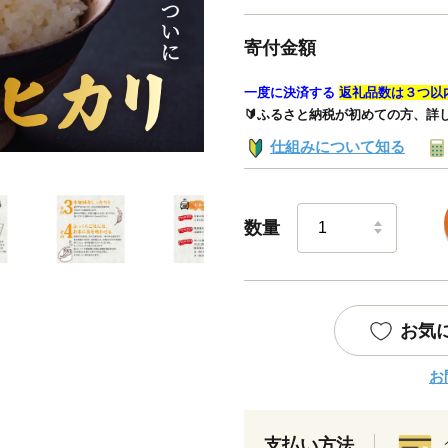
寄付金額
一度に決済する
返礼品数は３つ以
🔰ふるさと納税が初めての方、詳
仕組みについて知る
数量
お気
お
支払い方法