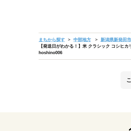
まちから探す
中部地方
新潟県新発田
【発送日がわかる！】米 クラシック コシヒカリ 10
hoshino006