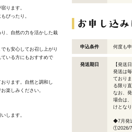
が宿ります。
にもぴったり。
わり、自然の力を活かした栽
申込条件
何度も申
までも安心してお召し上がり
れている方にもおすすめで
発送期日
【発送日
発送は毎
ておりま
ております。自然と調和し
る限り直
でお楽しみください。
なお、発
場合は、
けとなり
願いします。
◆7月発
①2026/