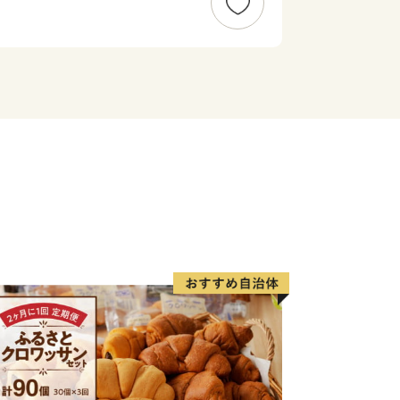
旅館でゆったり、美味しい料理に舌鼓。
まち『新発田』です。
富樫勇樹選手を応援しています！