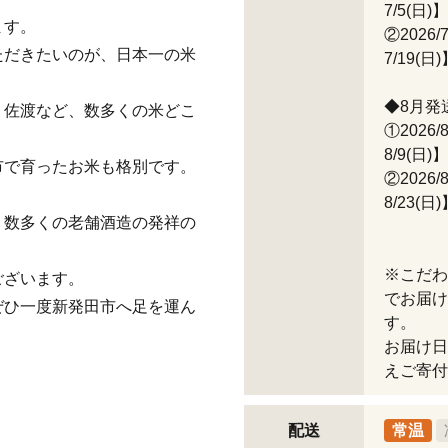
7/5(日)】
ます。
②2026/
ただきたいのが、日本一の米
7/19(日)
◆8月発
、佐渡など、数多くの米どこ
①2026/
8/9(日)】
市で育ったお米も格別です。
②2026/
8/23(日)
、数多くの老舗酒造の発祥の
※こだわ
ございます。
でお届け
ぜひ一度新発田市へ足を運ん
す。
お届け日
えご寄付
配送
常温