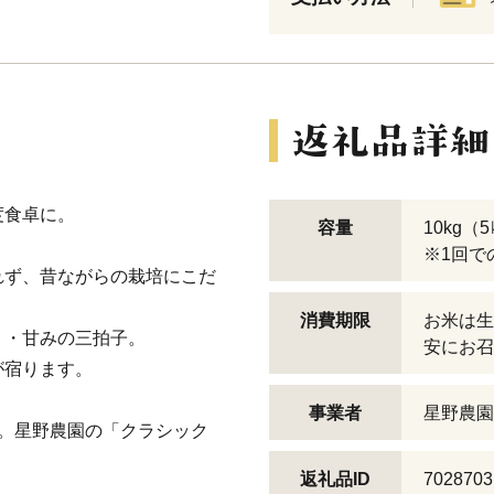
度食卓に。
容量
10kg（
※1回で
れず、昔ながらの栽培にこだ
。
消費期限
お米は生
り・甘みの三拍子。
安にお召
が宿ります。
事業者
星野農園
。星野農園の「クラシック
返礼品ID
7028703