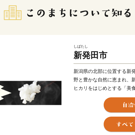
しばたし
新発田市
新潟県の北部に位置する新
野と豊かな自然に恵まれ、
ヒカリをはじめとする「美
い三匹の鯱を配する三階櫓
城下町でもあります。歴史
後は、全国でもトップクラ
泉』で、エメラルドグリー
な食材を使った新発田の自