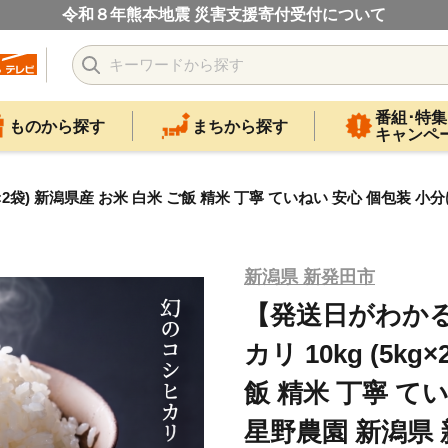
令和８年熊本地震 災害支援寄付受付について
番組･特集
ものから探す
まちから探す
キャンペ
2袋) 新潟県産 お米 白米 ご飯 精米 丁寧 ていねい 安心 個包装 小分け 
新潟県 新発田市
【発送日がわかる
カリ 10kg (5k
飯 精米 丁寧 て
星野農園 新潟県 新