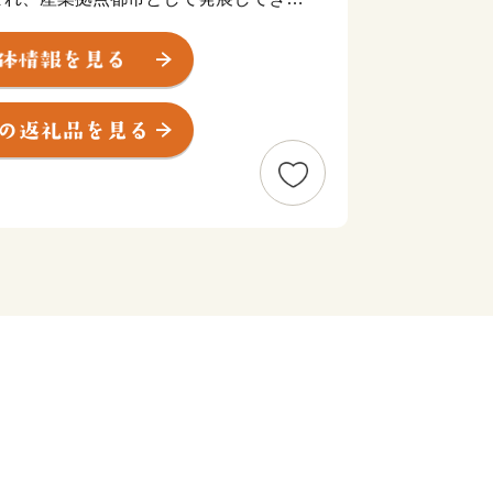
指定されている日本を代表する渡り鳥の
岩ドームを持つ世界的にも珍しい三重式
豊かな自然に囲まれたまちです。
送付先】
田本町41-7
サポートセンター 宛
ップ特例申請受付を外部委託していま