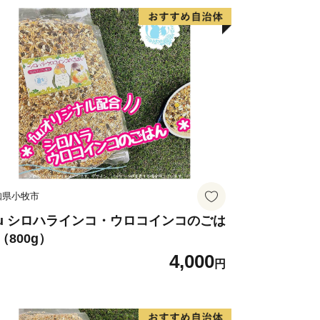
知県小牧市
uu シロハラインコ・ウロコインコのごは
（800g）
4,000
円