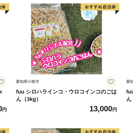
愛知県小牧市
愛
k
fuu シロハラインコ・ウロコインコのごは
f
ん（3kg）
ん
0
13,000
円
円