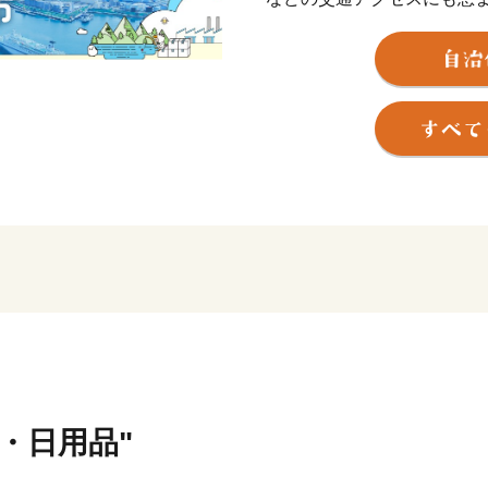
した。
一方で、ラムサール条約に
中継地「ウトナイ湖」や溶
火山の「樽前山」があり、
【ワンストップ特例申請書
〒897-0006
住所：鹿児島県南さつま市加世
宛先：苫小牧市ふるさと納税
※苫小牧市では、ワンスト
す。
貨・日用品"