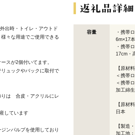
で外出時・トイレ・アウトド
容量
・携帯ロ
、様々な用途でご使用できる
6m×17
・携帯ロ
17cm・
ースが2個付いてます。
【原材料
でリュックやバックに取付で
＜携帯ロ
＜携帯ロ
加工綿生
飾りは 合皮・アクリルにレ
【原材料
日本
生産しています
【製造・
ージンパルプを使用しており
加工地：