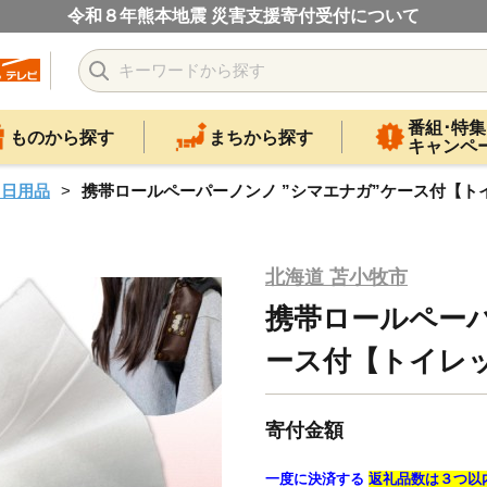
令和８年熊本地震 災害支援寄付受付について
番組･特集
ものから探す
まちから探す
キャンペ
・日用品
携帯ロールペーパーノンノ ”シマエナガ”ケース付【トイレ
北海道 苫小牧市
携帯ロールペーパ
ース付【トイレット
寄付金額
一度に決済する
返礼品数は３つ以