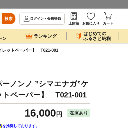
検索
ログイン・会員登録
上限額
お気に入り
カート
はじめての
ランキング
ーン
ふるさと納税
ットペーパー】 T021-001
ーノンノ ”シマエナガ”ケ
ペーパー】 T021-001
16,000
在庫あり
円
内
を推奨しております。