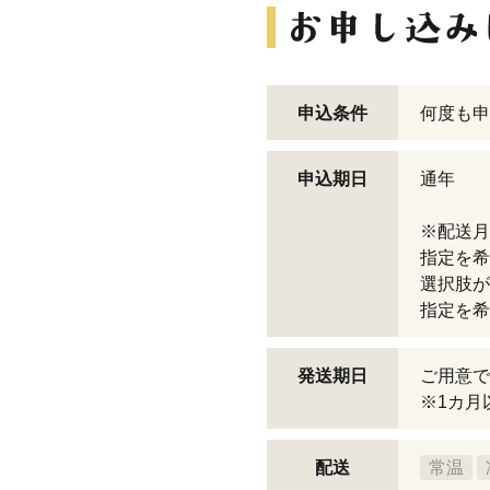
申込条件
何度も申
申込期日
通年
※配送月
指定を希
選択肢が
指定を希
発送期日
ご用意で
※1カ月
配送
常温