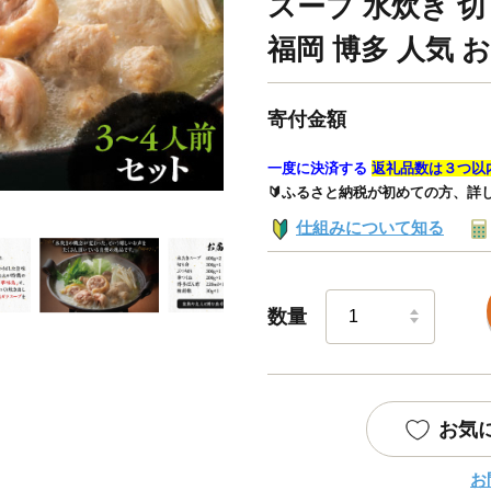
スープ 水炊き 切
福岡 博多 人気 
寄付金額
一度に決済する
返礼品数は３つ以
🔰ふるさと納税が初めての方、詳
仕組みについて知る
数量
お気
お