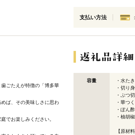
支払い方法
容量
・水たきス
と歯ごたえが特徴の「博多華
・切り身 
・ぶつ切り
絡めば、その美味しさに思わ
・華つくね
・ぽん酢 
・柚胡椒 
家庭でお楽しみください。
【原材料