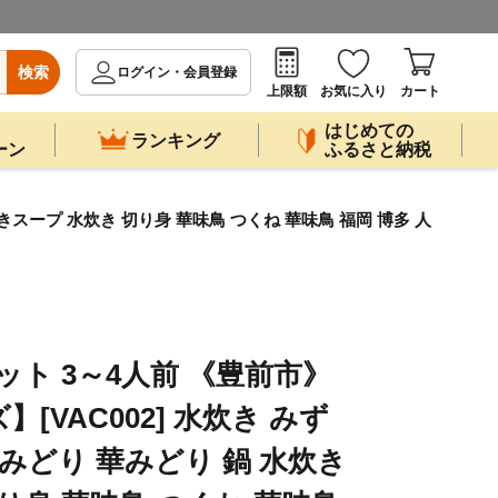
検索
ログイン・会員登録
上限額
お気に入り
カート
はじめての
ランキング
ーン
ふるさと納税
きスープ 水炊き 切り身 華味鳥 つくね 華味鳥 福岡 博多 人
ット 3～4人前 《豊前市》
[VAC002] 水炊き みず
みどり 華みどり 鍋 水炊き