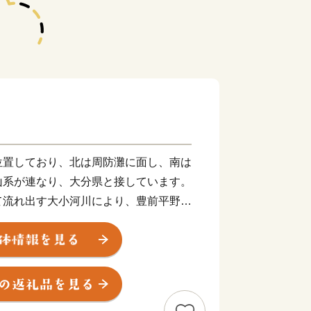
位置しており、北は周防灘に面し、南は
山系が連なり、大分県と接しています。
て流れ出す大小河川により、豊前平野が
、標高1,000m超の山から続く多様な
山の幸、海の幸に恵まれた自治体です。
ついて■■