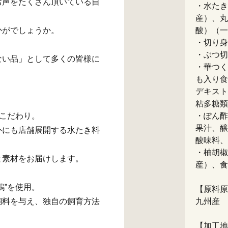
お声をたくさん頂いている自
・水たき
産）、丸
かがでしょうか。
酸）（一
・切り身
・ぶつ切
ない品」として多くの皆様に
・華つく
も入り食
デキスト
粘多糖類
こだわり。
・ぽん酢
果汁、醸
外にも店舗展開する水たき料
酸味料、
・柚胡椒
と素材をお届けします。
産）、食
鶏”を使用。
【原料原
飼料を与え、独自の飼育方法
九州産
【加工地