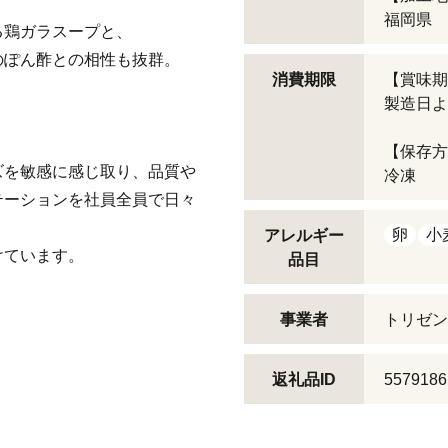
福岡県
る鶏ガラスープと、
のぽん酢との相性も抜群。
消費期限
【賞味期
製造日よ
【保存方
ズを敏感に感じ取り、品質や
冷凍
テーションを社員全員で日々
卵
小
アレルギー
けています。
品目
事業者
トリゼン
返礼品ID
5579186