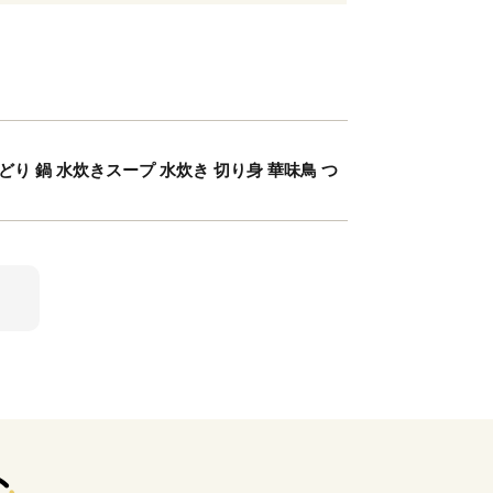
どり 鍋 水炊きスープ 水炊き 切り身 華味鳥 つ