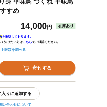
り身 華味鳥 つくね 華味鳥
おすすめ
14,000
在庫あり
円
内
を推奨しております。
しく知りたい方は
こちら
でご確認ください。
上限額を調べる
寄付する
に入りに追加する
問い合わせについて