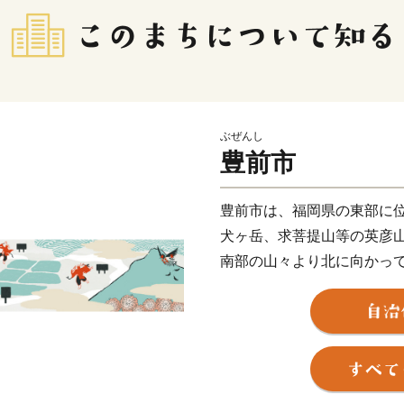
ぶぜんし
豊前市
豊前市は、福岡県の東部に
犬ヶ岳、求菩提山等の英彦
南部の山々より北に向かっ
扇状に周防灘まで達しており
自然景観を呈する地形で、
■■お盆期間中の配送停止に