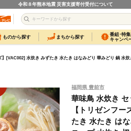
令和８年熊本地震 災害支援寄付受付について
番組･特集
ものから探す
まちから探す
キャンペ
[VAC002] 水炊き みずたき 水たき はなみどり 華みどり 鍋 水炊
福岡県 豊前市
華味鳥 水炊き セ
【トリゼンフーズ】
たき 水たき はな