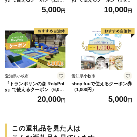
円）
円）
5,000
10,000
円
円
愛知県小牧市
愛知県小牧市
『トランポリンの森 RolyPol
shop fuuで使えるクーポン券
y』で使えるクーポン（6,000
（1,000円）
円）
20,000
5,000
円
円
この返礼品を見た人は