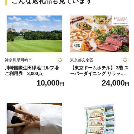
こんな返礼品も見ています
神奈川県川崎市
東京都文京区
川崎国際生田緑地ゴルフ場
【東京ドームホテル】 3階 ス
ご利用券 3,000点
ーパーダイニング リラッサ
ランチブッフェ お食事券 大
10,000
24,000
円
円
人1名様分 関東 東京 ご利用
券 ランチ 昼食 食事券 レスト
ラン ブッフェ 東京都 お食事
券