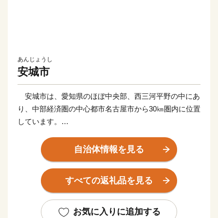
あんじょうし
安城市
安城市は、愛知県のほぼ中央部、西三河平野の中にあ
り、中部経済圏の中心都市名古屋市から30㎞圏内に位置
しています。
明治用水の豊かな水にはぐぐまれ、かつては「日本デ
ンマーク」と呼ばれ、全国に名を広めるほど農業先進都
自治体情報を見る
市として発展してきました。稲作、果樹などを栽培し、
なかでもイチジクは全国有数の産地となっています。ま
すべての返礼品を見る
た、地理的にも恵まれ、自動車関連企業をはじめとする
大企業の進出、住宅団地の建設による都市の形成によ
り、今では都市と田園のバランスが取れたまちとなって
お気に入りに追加する