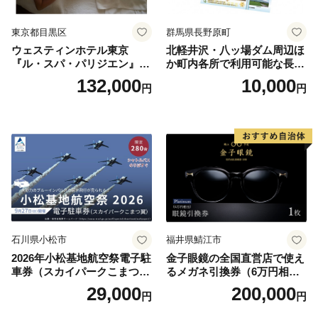
東京都目黒区
群馬県長野原町
ウェスティンホテル東京
北軽井沢・八ッ場ダム周辺ほ
『ル・スパ・パリジエン』選
か町内各所で利用可能な長野
べるボディセラピー90分/1名
原町ふるさと感謝券（3,000
132,000
10,000
円
円
円分）【トラベル 観光 旅行
お土産 群馬県 長野原町 北軽
井沢】
石川県小松市
福井県鯖江市
2026年小松基地航空祭電子駐
金子眼鏡の全国直営店で使え
車券（スカイパークこまつ
るメガネ引換券（6万円相
翼） 駐車場 シャトルバスの
当） Platinum
29,000
200,000
円
円
りばすぐ 石川県 小松市