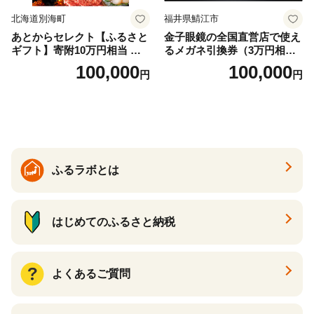
北海道別海町
福井県鯖江市
あとからセレクト【ふるさと
金子眼鏡の全国直営店で使え
ギフト】寄附10万円相当 あ
るメガネ引換券（3万円相
とから選べる！ ギフト いく
当） Bronze
100,000
100,000
円
円
ら ほたて 海鮮 牛肉 別海町
ケーキ アイス （ 後から 選べ
る カタログ カタログポイン
ト カタログギフト あとから
カタログ あとからカタログ
ポイント あとからカタログ
ギフト ふるさと納税 ）
ふるラボとは
はじめてのふるさと納税
よくあるご質問