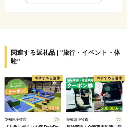
います。
このようななか安城市では、令和6年度より第9次総合
計画をスタートし「ともに育み、未来をつくる しあわ
せ共創都市 安城」の実現に向けて各事業を推進してい
ます。そして、安心して子どもを育てることのできる仕
組みをつくり、市民の豊かな暮らしと地域の未来を支え
る確かな力を蓄え、安全・安心で誰もが住みたくなる魅
関連する返礼品 | "旅行・イベント・体
力あふれるまちづくりを進めています。
験"
愛知県小牧市
愛知県小牧市
『トランポリンの森 RolyPol
福祉車両・介護車両改造に使