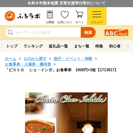
令和８年熊本地震 災害支援寄付受付について
上限額
お気に入り
カート
メニュー
検索
トップ
ランキング
返礼品一覧
まち一覧
特集
初心者ガイド
ホーム
ものから探す
旅行・イベント・体験
お食事券・入場券・優待券
「ビストロ シェ・イシダ」お食事券 1000円×5枚【1713817】