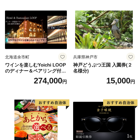
北海道余市町
兵庫県神戸市
ワインを楽しむYoichi LOOP
神戸どうぶつ王国 入園券(２
のディナー＆ペアリング付宿
名様分)
泊プラン＜デラックスツイン
274,000
15,000
円
円
＞