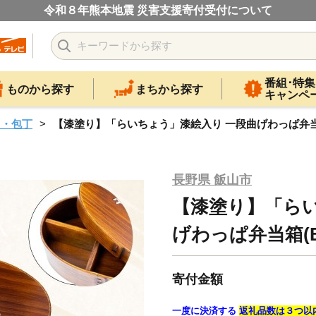
令和８年熊本地震 災害支援寄付受付について
番組･特集
ものから探す
まちから探す
キャンペ
ス・包丁
【漆塗り】「らいちょう」漆絵入り 一段曲げわっぱ弁当箱(
長野県 飯山市
【漆塗り】「らい
げわっぱ弁当箱(Ba
寄付金額
一度に決済する
返礼品数は３つ以