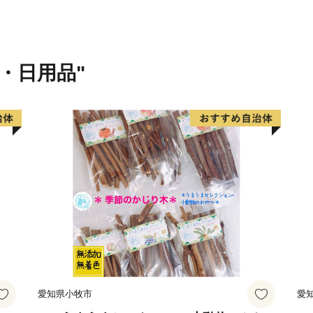
また飯山市は、**「寺のま
まれた寺院群と古くからの
てくれます。奥深く続くブ
貨・日用品"
秋の田んぼ――自然と暮ら
ではの宝物です。
春には一面を黄色に染める
文化を体感できるかまくら
とに異なる表情で人々を魅
た雪のアクティビティに加
グ、サイクリングなど、一
います。
北陸新幹線・飯山駅から東京
愛知県小牧市
愛
遠く離れていながら、どこ