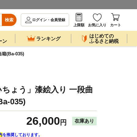
検索
ログイン・会員登録
上限額
お気に入り
カート
はじめての
ランキング
ーン
ふるさと納税
Ba-035)
ちょう」漆絵入り 一段曲
-035)
26,000
在庫あり
円
内
を推奨しております。