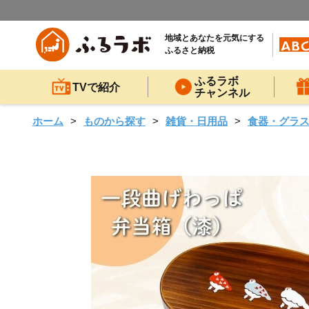
地域とあなたを元気にする
ふるさと納税
ふるラボ
TVで紹介
チャンネル
ホーム
ものから探す
雑貨・日用品
食器・グラ