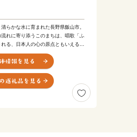
と清らかな水に育まれた長野県飯山市。
の流れに寄り添うこのまちは、唱歌「ふ
される、日本人の心の原点ともいえる風
代が移ろっても変わらぬ田園の佇まい
る者を静かに迎え入れます。
恵みを生かした米づくりのまち。
け水と、昼夜の寒暖差が育てる飯山産米
どに甘みが広がる逸品です。とりわけコ
食味米は、地元の誇りとして日々の食卓
をいっそう引き立てています。加えて、
菜など、四季の移ろいを映す農産物も豊