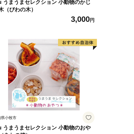
の知恵、そして人のぬくもりが息づく
uu うまうまセレクション 小動物のかじ
木（びわの木）
です。
3,000
円
知県小牧市
uu うまうまセレクション 小動物のおや