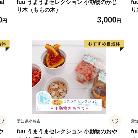
飯山市は、米の香りと雪国
al
fuu うまうまセレクション 小動物のかじ
f
り木（ももの木）
り
「もうひとつのふるさと」
0
3,000
円
円
愛知県小牧市
愛
や
fuu うまうまセレクション 小動物のおや
f