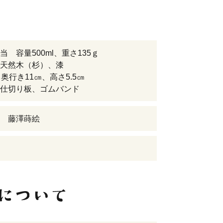
当 容量500ml、重さ135ｇ
天然木（杉）、漆
、奥行き11㎝、高さ5.5㎝
仕切り板、ゴムバンド
 藤澤蒔絵