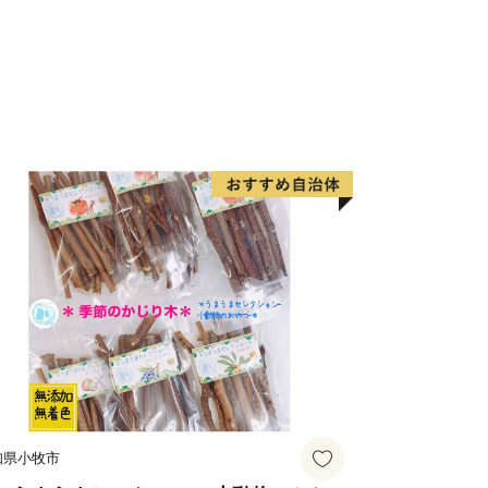
ち」**としても知られ、静謐な空気に包
町並みが、心を落ち着かせる時間を与え
ナの森、高原を渡る風、黄金色に染まる
しが溶け合う風景は、まさにこの地なら
菜の花公園の菜の花まつり、冬には雪国
の里のかまくら祭りが開催され、季節ご
了します。スキーやスノーボードといっ
え、カヌー、ラフティング、トレッキン
年を通して自然と遊ぶ楽しさが広がって
まで約2時間。
知県小牧市
か懐かしい――