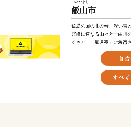
いいやまし
飯山市
信濃の国の北の端、深い雪
霊峰に連なる山々と千曲川
るさと」「朧月夜」に象徴
景を今に伝えています。時
と、人々の温もりが、訪れ
飯山市は、雪国ならではの
豪雪がもたらす豊富な雪解
は、粒立ちが良く、噛むほ
シヒカリをはじめとする良
を支え、郷土料理の味わい
アスパラガスやきのこ、山
富に実ります。