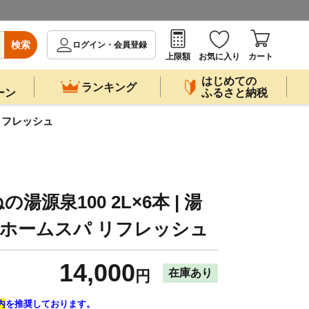
検索
ログイン・会員登録
上限額
お気に入り
カート
はじめての
ランキング
ーン
ふるさと納税
 リフレッシュ
源泉100 2L×6本 | 湯
容 ホームスパ リフレッシュ
14,000
在庫あり
円
内
を推奨しております。