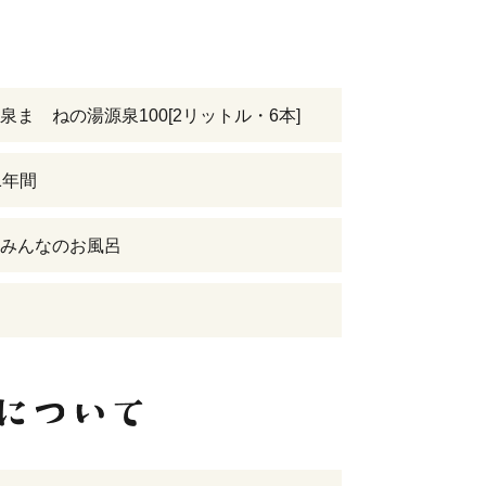
泉まゝねの湯源泉100[2リットル・6本]
1年間
みんなのお風呂