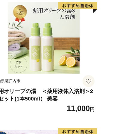
様１日50万円までとさせていただい
廃となりました。
日の上限なしでご寄附いただいた額の３
捨て）を返礼品としてお返しします。
山県瀬戸内市
用オリーブの湯 ＜薬用液体入浴剤＞2
セット(1本500ml） 美容
11,000
円