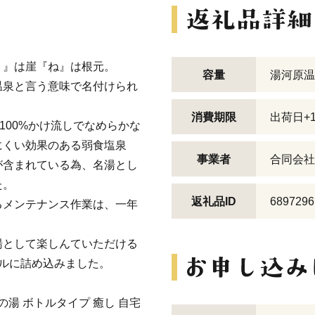
ゝ』は崖『ね』は根元。
容量
湯河原温
温泉と言う意味で名付けられ
消費期限
出荷日+
100%かけ流しでなめらかな
にくい効果のある弱食塩泉
事業者
合同会社
が含まれている為、名湯とし
た。
返礼品ID
6897296
るメンテナンス作業は、一年
湯として楽しんていただける
ルに詰め込みました。
湯 ボトルタイプ 癒し 自宅