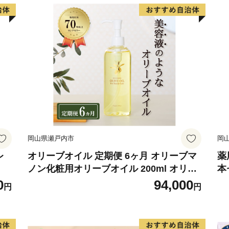
令和３年７月１日よりお一人
ていた寄附金額の上限は撤
令和３年７月１日以降は１
割分（1,000円未満切り
岡山県瀬戸内市
岡
レ
オリーブオイル 定期便 6ヶ月 オリーブマ
薬
ノン化粧用オリーブオイル 200ml オリー
本
ブ オイル 美容 スキンケア 化粧用 油 オリ
0
94,000
円
円
ーブ油 お楽しみ