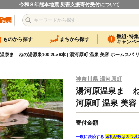
令和８年熊本地震 災害支援寄付受付について
番組･特集
ものから探す
まちから探す
キャンペ
温泉まゝねの湯源泉100 2L×6本 | 湯河原町 温泉 美容 ホームスパ
神奈川県 湯河原町
湯河原温泉まゝねの湯
河原町 温泉 美
寄付金額
一度に決済する
返礼品数は３つ以