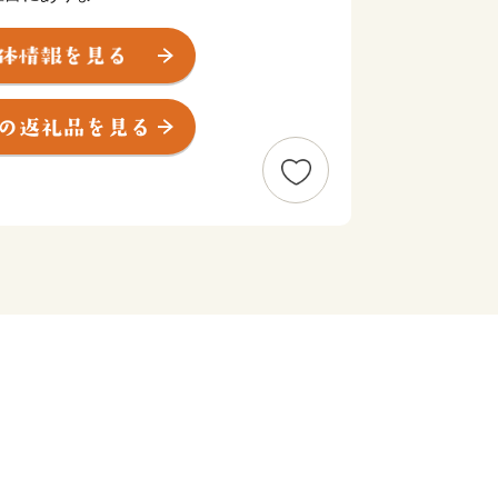
。
びや安らぎを与え、個性豊かで活力ある
に、本町に寄附していただいた個人や団
ら、記念品を贈呈しております。「ふる
、本町を応援してくださる方々を募って
ていま
す
て
より返礼割合を３割とさせていただい
の送付を町外の方のみとなりました。寄
だきますとともに、これからも湯河原町
うよろしくお願いいたします。
いて】