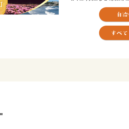
す
湯河原町を訪れた人々に喜
まちづくりを応援するため
体の方々に、ささやかなが
さと納税」という名のもと
おります。心よりお待ちし
【返礼割合変更につい
湯河原町では平成30年１月
ております。また、返礼品
附者の方々にはご理解いた
を応援してくださいますよ
"
【寄附金額上限の撤廃につ