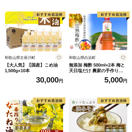
和歌山県古座川町
和歌山県白浜町
【大人気】【国産】こめ油
無添加 梅酢 500ml×2本 梅と
1,500g×10本
天日塩だけ 農家の手作り完
熟梅酢 調味料
30,000
5,000
円
円