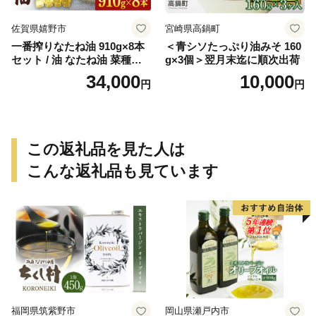
佐賀県嬉野市
宮崎県高鍋町
一番搾りなたね油 910g×8本
＜青シソたっぷり油みそ 160
セット / 油 なたね油 菜種油
g×3個＞翌月末迄に順次出荷
ナタネ【山下製油】 [NBE00
34,000
10,000
円
円
7]
この返礼品を見た人は
こんな返礼品も見ています
福岡県筑紫野市
岡山県瀬戸内市