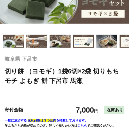
岐阜県 下呂市
切り餅 （ヨモギ）1袋6切×2袋 切りもち
モチ よもぎ 餅 下呂市 馬瀬
7,000
寄付金額
在庫あり
円
一度に決済する
返礼品数は３つ以内
を推奨しております。
🔰ふるさと納税が初めての方、詳しく知りたい方は
こちら
でご確認ください。