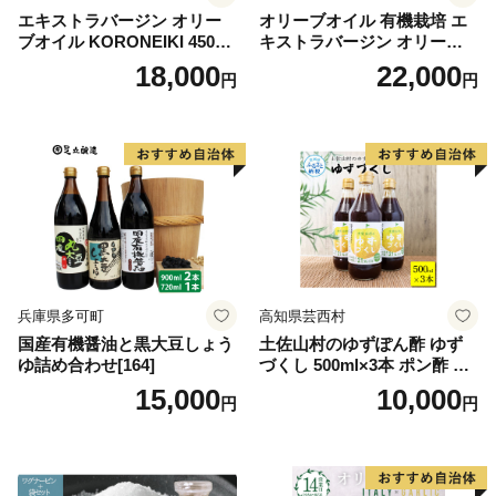
エキストラバージン オリー
オリーブオイル 有機栽培 エ
ブオイル KORONEIKI 450g
キストラバージン オリーブ
[筑前たなか油屋 福岡県 筑紫
オイル シングル 2本 セット
18,000
22,000
円
円
野市 21760403] 油 食用油 オ
オーガニック 調味料 油 オリ
リーブ油
ーブ油 食用油 ギフト
兵庫県多可町
高知県芸西村
国産有機醤油と黒大豆しょう
土佐山村のゆずぽん酢 ゆず
ゆ詰め合わせ[164]
づくし 500ml×3本 ポン酢 ポ
ンズ ゆず 柚子 調味料 さっぱ
15,000
10,000
円
円
り 美味しい おいしい 鍋 しゃ
ぶしゃぶ 冷奴 魚料理 蒸し料
理 ドレッシング セット