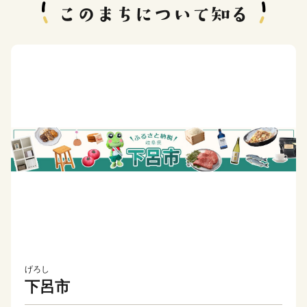
げろし
下呂市