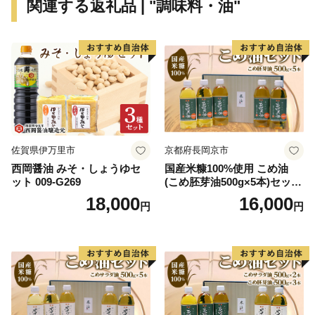
関連する返礼品 | "調味料・油"
なるご迷惑とご心配をおかけいたしますが、何卒ご理解
とご了承を賜りますようお願い申し上げます。
----------------------------------------------------------
下呂市は、岐阜県の中東部に位置し、北は高山市、南は
加茂郡、西は郡上市、関市、東は中津川市と長野県に接
しています。
ほぼ中央を飛騨川が南へ流れ、西には馬瀬川があり、周
佐賀県伊万里市
京都府長岡京市
囲には霊峰御嶽山をはじめ一千メートルを越える急峻な
西岡醤油 みそ・しょうゆセ
国産米糠100%使用 こめ油
山々がそびえ、飛騨木曽川国定公園や県立自然公園など
ット 009-G269
(こめ胚芽油500g×5本)セット
も位置する自然豊かな地域です。
[1575]
18,000
16,000
円
円
また、飛騨川に沿って国道41号やJR高山本線が通り、
横断する形で国道256号、257号が通じています。
総面積851.21平方キロメートル
山林が全体の約9割を占め、河川に沿った平坦地とゆる
やかな斜面を利用して、農業地、商業地、住宅地などが
混在しています。