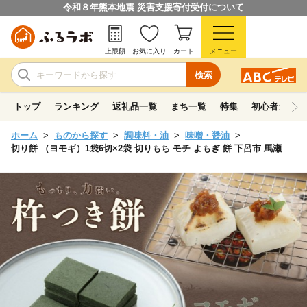
令和８年熊本地震 災害支援寄付受付について
上限額
お気に入り
カート
メニュー
検索
トップ
ランキング
返礼品一覧
まち一覧
特集
初心者ガイド
ホーム
ものから探す
調味料・油
味噌・醤油
切り餅 （ヨモギ）1袋6切×2袋 切りもち モチ よもぎ 餅 下呂市 馬瀬