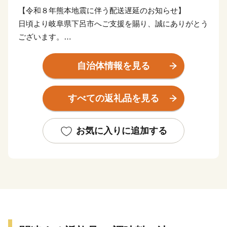
【令和８年熊本地震に伴う配送遅延のお知らせ】
日頃より岐阜県下呂市へご支援を賜り、誠にありがとう
ございます。
このたびの令和8年熊本地震により被災された皆様に、
自治体情報を見る
心よりお見舞い申し上げます。被災地の一日も早い復旧
と、皆様の安全・安心な生活が戻りますことを心よりお
すべての返礼品を見る
祈り申し上げます。
現在、地震の影響により、一部地域において配送会社の
お気に入りに追加する
営業停止や配送業務の遅延が発生しております。地域に
よってはご指定のお届け日に返礼品が到着しない場合が
ございます。
最新の配送状況につきましては、各配送会社の公式サイ
トをご確認ください。
返礼品のお届けをお待ちいただいている皆様には、多大