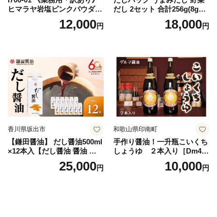
ヒマラヤ岩塩ピンクパウダー
だし 2セット 合計256g(8g×8
タイプ(5kg) 岩塩 塩 調味料
パック×2種×2セット) [岡田商
12,000
18,000
円
円
しお 保存料不使用 天然 パウ
店 宮崎県 美郷町 31ac0069]
ダータイプ グレインミルタ
国産 粉末 ダシ 出汁パック し
イプ 料理 バスソルト 入浴 普
いたけ 無塩
段使い ギフト 贈り物【ソル
ティースマイル】
香川県坂出市
和歌山県印南町
【鎌田醤油】 だし醤油500ml
手作り醤油！一升瓶こいくち
×12本入【だし醤油 醤油 人気
しょうゆ ２本入り［Dm4］
おすすめ 人気だし醤油 出汁
｜手作り 醤油 和歌山県 印南
25,000
10,000
円
円
醤油 AE1021】
町 一升瓶 こいくちしょうゆ
伝統製法 醤油 日本食 調味料
地元産 大豆 小麦 塩 だし 煮
物 和食 醤油 肉料理 魚料理
野菜料理 醤油 郷土料理 家庭
料理 醤油