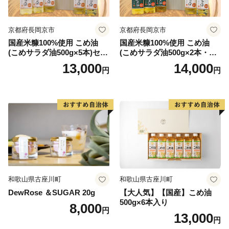
地目別では森林（91.05%）、農用地（1..50%）、宅地
（0.90%）、道路他（6.55%）となっています。
京都府長岡京市
京都府長岡京市
標高 最高 3,052.6メートル 最低 220メートル
国産米糠100%使用 こめ油
国産米糠100%使用 こめ油
(こめサラダ油500g×5本)セッ
(こめサラダ油500g×2本・こ
ト [1574]
め胚芽油500g×3本)セット [1
13,000
14,000
円
円
573]
和歌山県古座川町
和歌山県古座川町
DewRose ＆SUGAR 20g
【大人気】【国産】こめ油
500g×6本入り
8,000
円
13,000
円