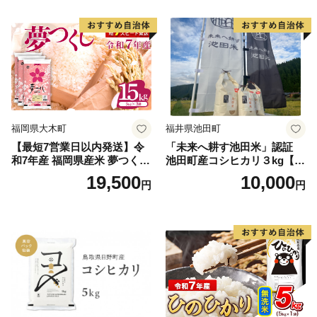
福岡県大木町
福井県池田町
【最短7営業日以内発送】令
「未来へ耕す池田米」認証
和7年産 福岡県産米 夢つくし
池田町産コシヒカリ３kg【お
15kg 精米 ※北海道・沖縄・
1人様につき３セットまで】
19,500
10,000
円
円
離島は配送不可