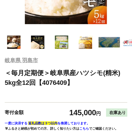
岐阜県 羽島市
＜毎月定期便＞岐阜県産ハツシモ(精米)
5kg全12回【4076409】
145,000
寄付金額
在庫あり
円
一度に決済する
返礼品数は３つ以内
を推奨しております。
🔰ふるさと納税が初めての方、詳しく知りたい方は
こちら
でご確認ください。