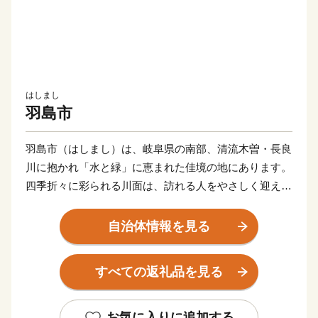
はしまし
羽島市
羽島市（はしまし）は、岐阜県の南部、清流木曽・長良
川に抱かれ「水と緑」に恵まれた佳境の地にあります。
四季折々に彩られる川面は、訪れる人をやさしく迎えて
くれます。
東海道新幹線岐阜羽島駅、名神高速道路岐阜羽島インタ
自治体情報を見る
ーチェンジを併せ持つ「岐阜県の表玄関」羽島市は、こ
のような自然豊かな地で、交通の要衝としても大きく発
すべての返礼品を見る
展しています。
中部圏での経済・文化両面に果たす役割も極めて大き
く、注目される都市の一つとして数えられています。
お気に入りに追加する