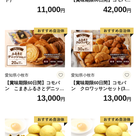
ン ふるさとクロワッサンセ
11,000
42,000
円
円
ット（計90個）／災害用備蓄
保存食 非常食 防災グッズに
も
愛知県小牧市
愛知県小牧市
【賞味期限60日間】コモパ
【賞味期限60日間】コモパ
ン こまきふるさとデニッシ
ン クロワッサンセット(30
ュセット（20個入り）／災害
個入り)／災害用備蓄 保存食
13,000
13,000
円
円
用備蓄 保存食 非常食 防災グ
非常食 防災グッズにも
ッズにも