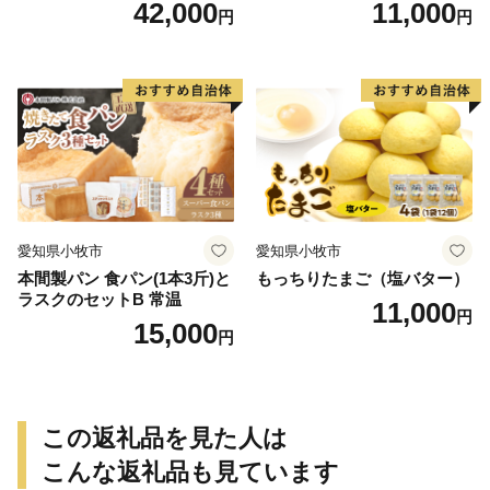
42,000
11,000
円
円
個）／災害用備蓄 保存食 非
常食 防災グッズにも
愛知県小牧市
愛知県小牧市
本間製パン 食パン(1本3斤)と
もっちりたまご（塩バター）
ラスクのセットB 常温
11,000
円
15,000
円
この返礼品を見た人は
こんな返礼品も見ています