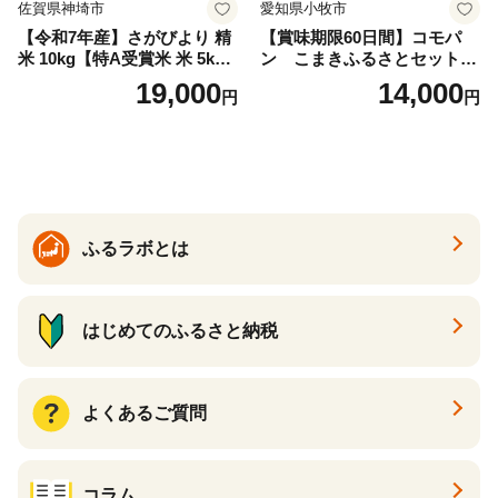
佐賀県神埼市
愛知県小牧市
【令和7年産】さがびより 精
【賞味期限60日間】コモパ
米 10kg【特A受賞米 米 5kg×
ン こまきふるさとセット
2袋 お米 コメ こめ 国産 美味
（24個入り）／災害用備蓄
19,000
14,000
円
円
しい ブランド米 人気 ランキ
保存食 非常食 防災グッズに
ング 増田米穀】(H015224)
も
ふるラボとは
はじめてのふるさと納税
よくあるご質問
コラム