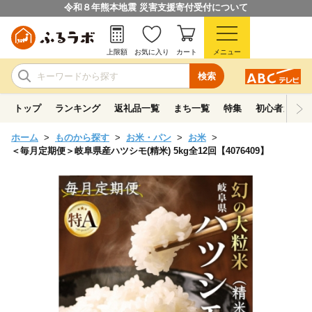
令和８年熊本地震 災害支援寄付受付について
上限額
お気に入り
カート
メニュー
検索
トップ
ランキング
返礼品一覧
まち一覧
特集
初心者ガイド
ホーム
ものから探す
お米・パン
お米
＜毎月定期便＞岐阜県産ハツシモ(精米) 5kg全12回【4076409】