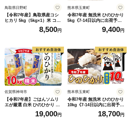
鳥取県日野町
熊本県玉東町
【令和7年産】鳥取県産コシ
令和7年産 無洗米 ひのひかり
ヒカリ 5kg（5kg×1）米 コシ
5kg《7-14日以内に出荷予定
ヒカリ こしひかり お米 白米
(土日祝除く)》コメ 米 無洗米
8,500
9,400
円
円
精米 5キロ おこめ こめ コメ
高レビュー｜人気米 熊本県
真空パック包装 真空包装 長
産米 お米 生活応援米
期保存 単一原料米 鳥取県日
野町産 Elevation
佐賀県神埼市
熊本県玉東町
【令和7年産】ごはんソムリ
令和7年産 無洗米 ひのひかり
エが厳選 白米 ひのひかり 10
10kg《7-14日以内に出荷予定
kg【神埼市産 米 お米 精米 白
(土日祝除く)》コメ 米 無洗米
19,000
18,700
円
円
米 10kg 5kg×2 ひのひかり ブ
令和7年産 高レビュー｜人気
ランド米 食味鑑定士】(H063
米 熊本県産米 お米 生活応援
164)
米