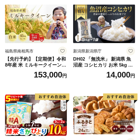
福島県南相馬市
新潟県新潟県庁
【先行予約】【定期便】令和
DH02 「無洗米」 新潟県 魚
8年産 米 ミルキークイーン
沼産 コシヒカリ お米 5kg こ
白米 45kg (5kg×9回) | ミルキ
しひかり 精米 米（お米の美
153,000
14,000
円
円
ークイーン 米5kg 福島 福島
味しい炊き方ガイド付き）
県産 福島産 精米 お米 米 コ
メ 武田ファーム サムランド
福島県 南相馬市 cu006-ae