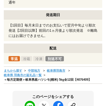
通年
発送期日
【1回目】毎月末日までのお支払いで翌月中旬より順次
発送【2回目以降】前回の1ヵ月後より順次発送 ※離島
にはお届けできません。
配送
常温
冷蔵
冷凍
別送不可
まちから探す
中部地方
岐阜県羽島市
岐阜県 羽島市の返礼品一覧
＜毎月定期便＞岐阜県産ハツシモ(精米) 5kg全12回【4076409】
このページをシェアする