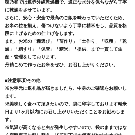
穂乃和では遠赤外線乾燥機で、適正な水分を保ちながら丁寧
に乾燥をさせています。
さらに、安心・安全で最高のご飯を味わっていただくため、
お米の粒を揃え、傷つけないよう丁寧に精米をし、品質を格
段に上げるための仕上げをします。
また、お米の「種選び」「苗作り」「土作り」「収穫」「乾
燥」「籾すり」「保管」「精米」「提供」まで一貫して生
産・管理をしております。
丹精こめて作ったお米をぜひ、お召し上がりください。
■注意事項/その他
※お手元に返礼品が届きましたら、中身のご確認をお願いし
ます。
※美味しく食べて頂きたいので、袋に印字しております精米
日より1ヶ月以内にお召し上がりいただくことをお勧めしま
す。
※気温が高くなると虫が発生しやすいので、袋のままではな