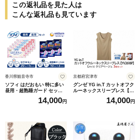
この返礼品を見た人は
こんな返礼品も見ています
香川県観音寺市
京都府宮津市
ソフィ はだおもい 特に多い
グンゼ YG in.T カットオフク
昼用・超熟睡ガード セット
ルーネックスリーブレス【Y
羽付き ナプキン 生理用品 サ
V2618P】Lサイズ クリアベ
14,000
14,000
円
円
ニタリー ユニ・チャーム
ージュ3枚セット [№5716-04
32]