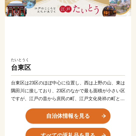
たいとうく
台東区
台東区は23区のほぼ中心に位置し、西は上野の山、東は
隅田川に接しており、23区のなかで最も面積が小さい区
ですが、江戸の昔から庶民の町、江戸文化発祥の町とし
て栄え、今なお、江戸時代からの神社仏閣や粋でいなせ
な町人気質など、江戸の面影を残す都内随一の史跡・文
自治体情報を見る
化を擁し、多彩な魅力に溢れています。
美術館や博物館などの文化施設が多数存在する「上
すべての返礼品を見る