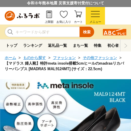
令和８年熊本地震 災害支援寄付受付について
上限額
お気に入り
カート
メニュー
検索
トップ
ランキング
返礼品一覧
まち一覧
特集
初心者ガイド
ホーム
ものから探す
ファッション
その他ファッション
【マドラス 婦人靴】特許meta insole搭載5cmヒールのmadrasリカバ
リーパンプス [MADRAS MAL9124MT] (サイズ：22.5cm)