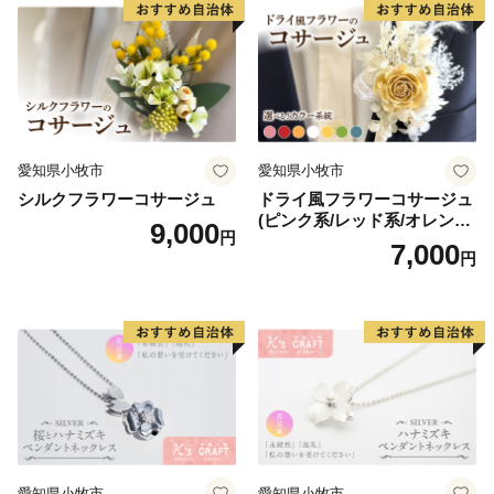
寄附金について、寄附者様の意向を踏まえて基金を設置
しています。
基金については、区で直接寄附申込を受け付け、寄附
目的等をお伺いしますので、事前に下記担当までお問い
合わせ下さい。
台東区企画財政部財政課
愛知県小牧市
愛知県小牧市
電話番号：03-5246-1071
シルクフラワーコサージュ
ドライ風フラワーコサージュ
(ピンク系/レッド系/オレンジ
9,000
円
系/ホワイト系/イエロー系/グ
7,000
円
リーン系/ブルー系）
愛知県小牧市
愛知県小牧市