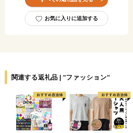
野」、芸術・芸能と庶民文化の一大中心地である「浅
草」、昔ながらの風情や街並みが残る「谷中」など、下
町の人情とぬくもりが息づく個性ある地域が本区を形作
お気に入りに追加する
っています。
---------------------------
■ご注意
寄附申込みのキャンセル、返礼品の変更・返品は出来
ません。
また、寄附者様都合により返礼品がお届けできない場
合、返礼品の再送はいたしません。
関連する返礼品 | "ファッション"
※20歳未満の方への酒類の販売は固くお断りしていま
す。
■個人情報の取扱いについて
寄附者様からいただいた個人情報は、台東区及び台東
区がふるさと納税関連業務を委託する事業者が責任をも
って安全に管理・保管し、第三者に譲渡・提供すること