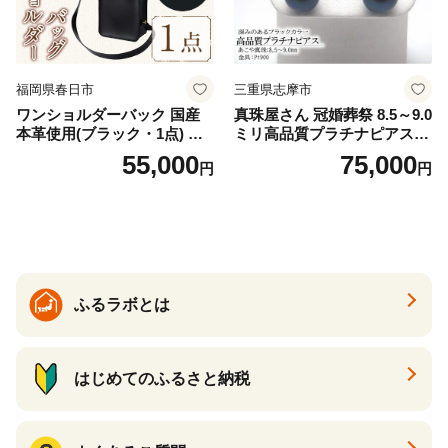
福岡県春日市
三重県志摩市
ワンショルダーバック 国産
真珠屋さん 冠婚葬祭 8.5～9.0
本革使用(ブラック・1点) 鞄
ミリ高品質プラチナピアス P
バック バッグ カバン レザー
t900 志摩産アコヤ真珠 ブラ
55,000
75,000
円
円
国産 日本製 牛革 黒 革 革製
ックパール 黒真珠
品 手作り 男性 女性 レディー
ス メンズ【ksg1307-bk】【Z
enis】
ふるラボとは
はじめてのふるさと納税