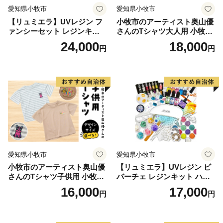
はございません。また、寄附金の受付、入金及び返礼品
愛知県小牧市
愛知県小牧市
発送に係る確認や連絡、ふるさと納税の使い道に関する
【リュミエラ】UVレジン フ
小牧市のアーティスト奥山優
報告、並びにふるさと納税に関する情報提供等に利用す
ァンシーセット レジンキッ
さんのTシャツ大人用 小牧市
るものであり、それ以外の目的で使用いたしません。
ト ハンドメイド レジンクラ
制70周年記念
24,000
18,000
円
円
フト アクセサリーキット 手
作り セット レジン LEDライ
返礼品発送のために、返礼品協力事業者に寄附者様の
ト
個人情報を提供する際は、必要最低限の情報のみとし、
個人情報保護に万全を期します。
■お問い合わせ先
台東区ふるさと納税サポート室
(営業時間：９時～１８時 ※土・日・祝、年末年始
愛知県小牧市
愛知県小牧市
は除く。)
小牧市のアーティスト奥山優
【リュミエラ】UVレジン ビ
電話：050-5358-4175
さんのTシャツ子供用 小牧市
バーチェ レジンキット ハン
メールアドレス：support@taito.furusato-lg.jp
制70周年記念
ドメイド レジンクラフト ア
16,000
17,000
円
円
クセサリーキット 手作り セ
ット レジン LEDライト
■基金の設置について
区では、ご厚意による寄附金のうち、100万円以上の