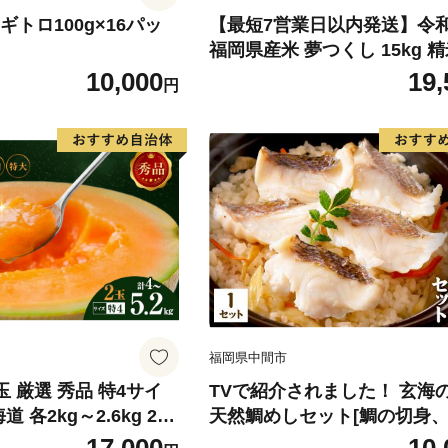
 ネギトロ100g×16パッ
【最短7営業日以内発送】令
福岡県産米 夢つくし 15kg 精
北海道・沖縄・離島は配送不
10,000
19,
円
福岡県中間市
玉 厳選 秀品 特4サイ
TVで紹介されました！ 玄海
道 各2kg～2.6kg 2玉
天然鯛めしセット[鯛の切身
ム富良野 メロン めろ
汁、鯛茶漬け用だし]【010-00