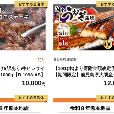
鹿児島県鹿屋市
!(訳あり)牛ヒレサイ
【10/1(木)より寄附金額改定
000g【B-1098-AS】
【期間限定】鹿児島県大隅産
蒲焼4尾（400g） KN007-02
10,000
12,
円