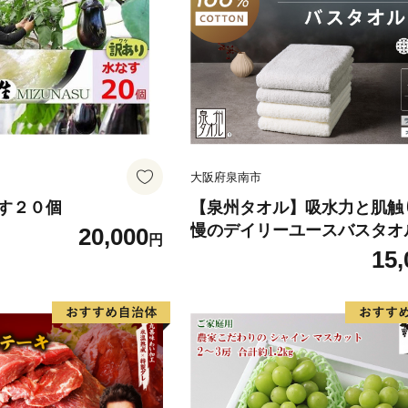
大阪府泉南市
す２０個
【泉州タオル】吸水力と肌触
慢のデイリーユースバスタオ
20,000
円
フホワイト・ライトグレー 4
15,
送不可地域：北海道・沖縄・
【039D-268】