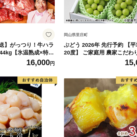
岡山県里庄町
送】がっつり！牛ハラ
ぶどう 2026年 先行予約 【
.44kg【氷温熟成×特製
20度】 ご家庭用 農家こだわ
60g×4パック 牛肉 す
ャイン マスカット 2～3房 合
16,000
15,
円
け 味付き 訳あり 不揃
2kg ブドウ 葡萄 岡山県産 国
】
ーツ 果物 【 Nini farm 農家