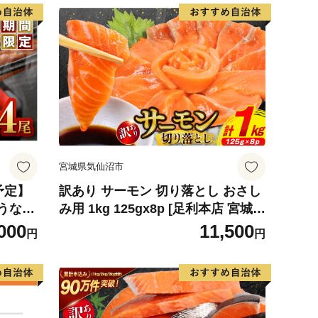
宮城県気仙沼市
予定】
訳あり サーモン 切り落とし おさし
うなぎ
み用 1kg 125gx8p [足利本店 宮城県
3
気仙沼市 20564313] 魚 魚介類 鮭 お
000
11,500
円
円
刺し身 刺し身 刺身 生 生食 個包装
チリ銀鮭 銀鮭 海鮮 海鮮丼 魚介