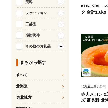
美容
a10-1289
ク 合計1.6kg
ファッション
工芸品
感謝状等
その他のお礼品
まちから探す
すべて
北海道
北海道上富良野町
赤肉メロン 2
東北地方
ズ 富良野 北海
セット ファー