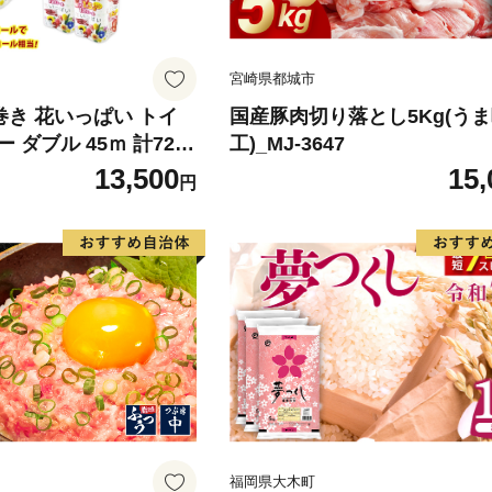
宮崎県都城市
倍巻き 花いっぱい トイ
国産豚肉切り落とし5Kg(う
 ダブル 45ｍ 計72ロ
工)_MJ-3647
 花柄 プリント ハーブ
13,500
15,
円
製 まとめ買い 防災 常
 エコ 日用雑貨 消耗品
 北海道 倶知安町 日用
福岡県大木町