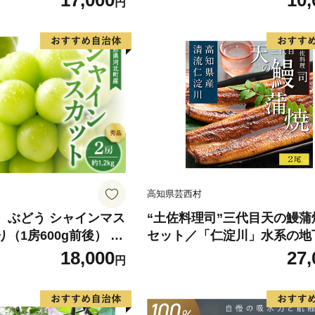
17,000
10,
円
もの フルーツ デザート
のフルーツ
高知県芸西村
】 ぶどう シャインマス
“土佐料理司”三代目天の鰻蒲
り（1房600g前後） 秀
セット／「仁淀川」水系の地
町産【山形eLab】 ka
用 完全無投薬養殖 国産・高
18,000
27,
円
〈高知市共通返礼品〉うなぎ
パック （ウナギう・たれセ