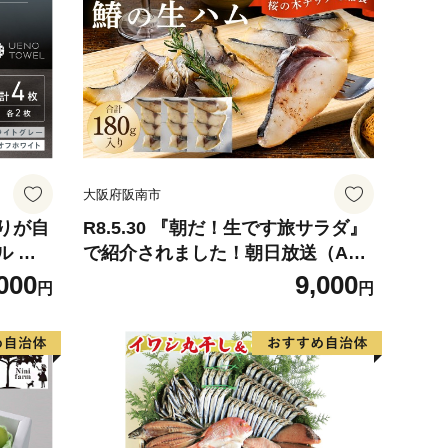
大阪府阪南市
りが自
R8.5.30 『朝だ！生です旅サラダ』
ル オ
で紹介されました！朝日放送（ABC
枚【配
テレビ） 鰆の生ハム ×3パック（1
000
9,000
円
円
離島】
パックあたり、約15g × 約4枚入）
さわら 燻製 熟成