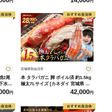
000
14,000
円
円
宮城県気仙沼市
焼2尾
本 タラバガニ 脚 ボイル済 約1.5kg
下水使
極太7Lサイズ [カネダイ 宮城県 気
知県産
仙沼市 20564326] カニ かに 蟹 たら
000
42,000
円
円
 真空
ばがに たらば蟹 タラバ蟹 たらば タ
ット）
ラバ ボイル