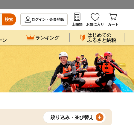
検索
ログイン・会員登録
上限額
お気に入り
カート
はじめての
ランキング
ーン
ふるさと納税
絞り込み・並び替え