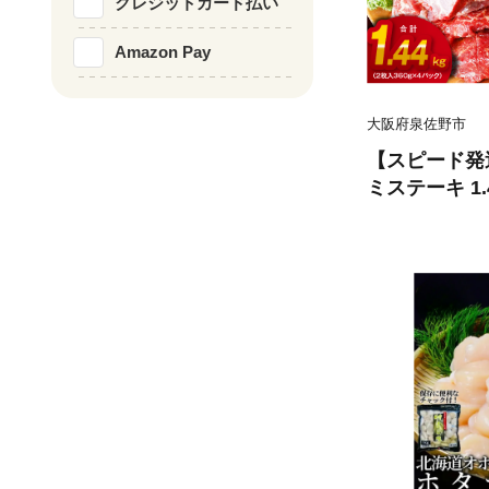
クレジットカード払い
Amazon Pay
大阪府泉佐野市
【スピード発
ミステーキ 1
ダレ 小分け 3
てーき 焼くだ
い 焼肉 BBQ