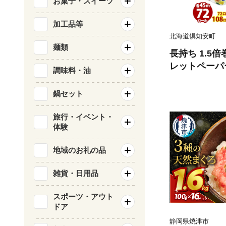
お菓子・スイーツ
加工品等
北海道倶知安町
麺類
長持ち 1.5
レットペーパー
調味料・油
ール 全18種
香り付き 日本
鍋セット
備品 ペーパー
備蓄 送料無料
旅行・イベント・
体験
品
地域のお礼の品
雑貨・日用品
スポーツ・アウト
ドア
静岡県焼津市