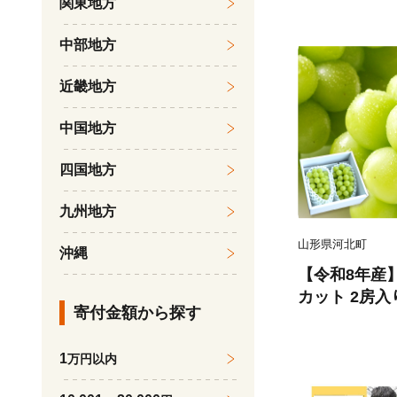
関東地方
ん 果物 くだ
旬の果物 旬
中部地方
近畿地方
中国地方
四国地方
九州地方
山形県河北町
沖縄
【令和8年産
カット 2房入
寄付金額から探す
品 山形県河北
074-023-r8
1
万円以内