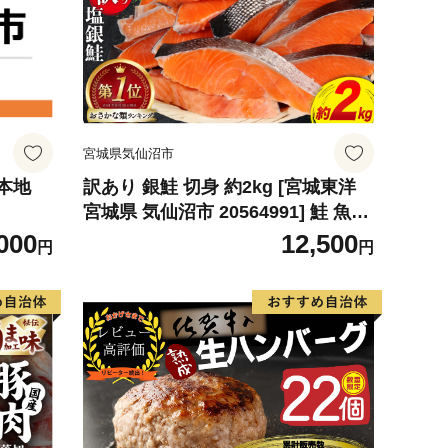
宮城県気仙沼市
本地
訳あり 銀鮭 切身 約2kg [宮城東洋
宮城県 気仙沼市 20564991] 鮭 魚介
類 海鮮 訳アリ 規格外 不揃い さけ
000
12,500
円
円
サケ 鮭切身 シャケ 切り身 冷凍 家
庭用 おかず 弁当 支援 サーモン 銀
鮭切り身 魚 わけあり