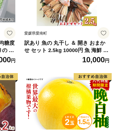
愛媛県愛南町
平均糖度
訳あり 魚の 丸干し ＆ 開き おまか
りの シ
せ セット 2.5kg 10000円 魚 海鮮 干
計約1.
物 無添加 ひもの ひらき 詰め合わせ
000
10,000
円
円
産 フル
冷凍 丸干し 鯵 アジ 鯖 さば サバ 鰹
 直送 】
かつお カツオ 鯛 たい タイ 鰯 いわ
し イワシ 切り身 おつまみ おかず
惣菜 人気 珍味 グルメ 規格外 国産
新鮮 魚介 天然 乾き物 乾物 酒のあ
て 旬 季節 お中元 お歳暮 母の日 父
の日 武久海産 愛南町 愛媛県