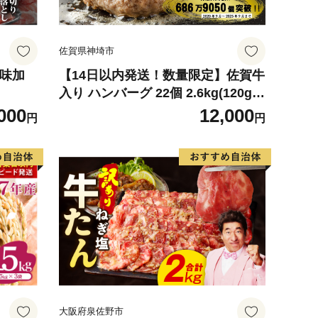
佐賀県神埼市
ま味加
【14日以内発送！数量限定】佐賀牛
入り ハンバーグ 22個 2.6kg(120g×
22個)【佐賀牛 黒毛和牛 ブランド牛
000
12,000
円
円
九州 ハンバーグ 牛肉 豚肉 国産 お
弁当 おかず 惣菜 おすすめ 人気】(H
083106)
大阪府泉佐野市