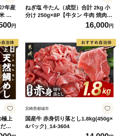
和7年産
ねぎ塩 牛たん（成型）合計 2kg 小
米 ※
分け 250g×8P【牛タン 牛肉 焼肉用
可
薄切り 訳あり サイズ不揃い】
500
16,000
円
円
宮崎県都城市
の極上
国産牛 赤身切り落とし1.8kg(450g×
、だし
4パック)_14-3604
01】