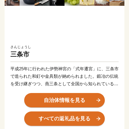
さんじょうし
三条市
平成25年に行われた伊勢神宮の「式年遷宮」に、三条市
で造られた和釘や金具類が納められました。鍛冶の伝統
を受け継ぎつつ、燕三条として全国から知られている
「ものづくりのまち」三条市には、打刃物をはじめ、作
業工具、木工製品のほか、キッチン用品、大工道具、測
自治体情報を見る
定器具、園芸用品、アウトドア用品、リビング用品、住
設機器などの金属加工を中心に多様な加工技術が集積し
すべての返礼品を見る
ています。さらに、ものづくりで培われた技術がアウト
ドア用品、キャンプ用品にも活かされています。アウト