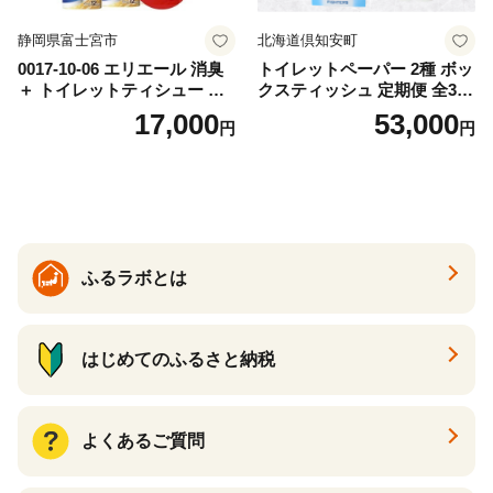
静岡県富士宮市
北海道倶知安町
0017-10-06 エリエール 消臭
トイレットペーパー 2種 ボッ
＋ トイレットティシュー し
クスティッシュ 定期便 全3
っかり香るフレッシュクリア
回 日本製 まとめ買い 防災
17,000
53,000
円
円
の香り ダブル 12ロール×6パ
常備品 日用雑貨 消耗品 生活
ック 72ロール 25m トイレ
必需品 大容量 備蓄 リサイク
ットペーパー パルプ100％ 消
ル ティッシュ ペーパー まと
臭 防臭 日用品 消耗品 備蓄
め買い 雑貨 倶知安町
ふるラボとは
はじめてのふるさと納税
よくあるご質問