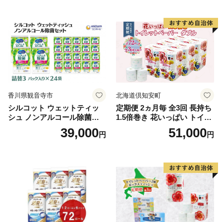
ふわふわ ふかふか 家族 たお
品 バス用品 大容量 いい 匂い
る 一人暮らし】
ボディ 保湿 LION ライオン
泡石鹸 石鹸 兵庫 兵庫県 小野
市
香川県観音寺市
北海道倶知安町
シルコット ウェットティッ
定期便 2ヵ月毎 全3回 長持ち
シュ ノンアルコール除菌詰
1.5倍巻き 花いっぱい トイレ
替（43枚×3P）×24袋 日用品
ットペーパー ダブル 45ｍ 計
39,000
51,000
円
円
おもちゃ 拭き取り 手拭き 外
72ロール 全18種 花柄 プリン
出時 お出かけ時 食事前 緑茶
ト ハーブ 香り付き 日本製 ま
カテキン配合
とめ買い 防災 常備品 ペーパ
ー 消耗品 備蓄 送料無料 北海
道 倶知安町 日用品