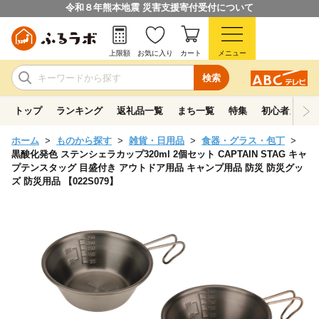
令和８年熊本地震 災害支援寄付受付について
上限額
お気に入り
カート
メニュー
検索
トップ
ランキング
返礼品一覧
まち一覧
特集
初心者ガイド
ホーム
ものから探す
雑貨・日用品
食器・グラス・包丁
黒酸化発色 ステンシェラカップ320ml 2個セット CAPTAIN STAG キャ
プテンスタッグ 目盛付き アウトドア用品 キャンプ用品 防災 防災グッ
ズ 防災用品 【022S079】