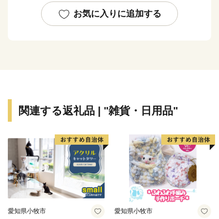
ドア用品やキャンプ用品を生産するメーカーが本社を置
お気に入りに追加する
き、キャンプ場も各所にあることから、アウトドアの聖
地としても知られています。新幹線の燕三条駅は首都圏
からもアクセスがよく、県内外からのキャンパーでにぎ
わっています。
また、三条市は信濃川の豊かな水と肥沃な土壌に恵まれ
た、農産物の多品目産地でもあります。米どころ新潟を
関連する返礼品 | "雑貨・日用品"
代表する米はもとより、桃、ぶどう、梨などの果物、野
菜も大変美味しいところです。これらを利用した地酒や
お菓子、特産品も数多くあります。
ご寄附いただいた方には、三条市ならではの自慢の返礼
品をお届けいたします。「ものづくりのまち」を体感し
ていただける返礼品を手に取ったり、豊かな自然の恵み
をご賞味いただき、“さんじょう”の魅力をぜひご体感く
愛知県小牧市
愛知県小牧市
ださい。