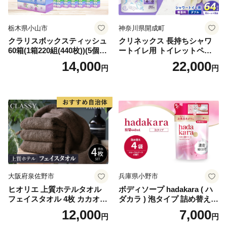
栃木県小山市
神奈川県開成町
クラリスボックスティッシュ
クリネックス 長持ちシャワ
60箱(1箱220組(440枚))(5個入
ートイレ用 トイレットペー
り×12セット)【1256759】
パー（ダブル）64ロール(8ロ
14,000
22,000
円
円
ール×8パック) 開成町 トイレ
ットペーパーダブル 日用品
国産 新生活 ダブル SDGs 備
蓄 防災 エコ 消耗品 生活雑貨
生活用品 無香料 トイレット
ペーパー ダブル といれっと
ぺーぱー トイレ クレシア ト
イレットペーパー [BDBH002
-1]
大阪府泉佐野市
兵庫県小野市
ヒオリエ 上質ホテルタオル
ボディソープ hadakara ( ハ
フェイスタオル 4枚 カカオ
ダカラ ) 泡タイプ 詰め替え 4
【タオル 泉州タオル 吸水 普
40ml×4袋 ボディーソープ 泡
12,000
7,000
円
円
段使い 無地 シンプル 日用品
ボディソープ 泡 日用品 消耗