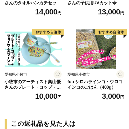
さんのタオルハンカチセット
さんの子供用UVカット傘 小
WILD ANIMALS 小牧市制70
牧市制70周年記念
14,000
13,000
円
円
周年記念
愛知県小牧市
愛知県小牧市
小牧市のアーティスト奥山優
fuu シロハラインコ・ウロコ
さんのプレート・コップ・フ
インコのごはん（400g）
ォーク・スプーン セット 小
10,000
3,000
円
円
牧市制70周年記念
この返礼品を見た人は