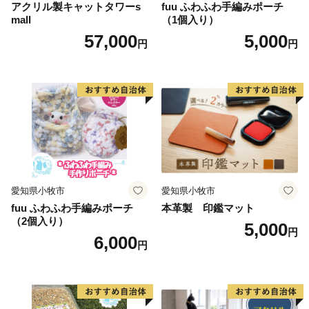
アクリル製キャットタワーs
fuu ふわふわ手編みポーチ
mall
（1個入り）
57,000
5,000
円
円
愛知県小牧市
愛知県小牧市
fuu ふわふわ手編みポーチ
本革製 印鑑マット
（2個入り）
5,000
円
6,000
円