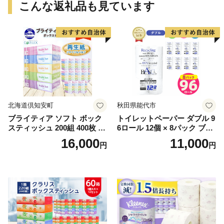
こんな返礼品も見ています
北海道倶知安町
秋田県能代市
ブライティア ソフト ボック
トイレットペーパー ダブル 9
スティッシュ 200組 400枚 60
6ロール 12個 × 8パック ブラ
箱 日本製 まとめ買い ティッ
ンカ 再生紙 100％ 芯あり 日
16,000
11,000
円
円
シュ リサイクル 長持 防災 常
用品 消耗品 無香料 生活用品
備品 日用雑貨 消耗品 生活必
備蓄 秋田県 能代市 送料無料
需品 備蓄 ペーパー 紙 北海道
《能代製紙》
倶知安町 日用品