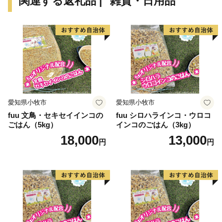
関連する返礼品 | "雑貨・日用品"
し、その後秀吉に従った氏郷は産業政策においても秀で
ており、日野に楽市楽座を開きました。その後松阪12万
石、会津92万石の藩主となりますが、日野の人々はなお
も慕い続けました。
江戸時代に入って、漆器や薬売りの行商から発展した
日野の商人は近江商人の基礎を確立し、その中心の町と
して繁栄、全国各地に商圏を伸ばす近江日野商人として
名をとどろかせていきました。
愛知県小牧市
愛知県小牧市
fuu 文鳥・セキセイインコの
fuu シロハラインコ・ウロコ
ごはん（5kg）
インコのごはん（3kg）
18,000
13,000
円
円