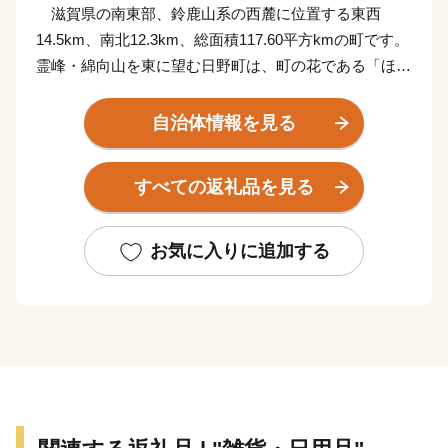
滋賀県の南東部、鈴鹿山系の西麓に位置する東西
14.5km、南北12.3km、総面積117.60平方kmの町です。
霊峰・綿向山を東に望む日野町は、町の花である「ほん
しゃくなげ」が咲き誇る、無限の大地が育んだ自然環境
に恵まれた町です。
自治体情報を見る
この地に人が住み始めたのは古く、今から約1万2千年
前と言われています。旧石器時代の終わりから縄文時代
すべての返礼品を見る
の始めころ狩猟や採集生活を、さらに弥生時代には稲作
も始められていた記録があり、飛鳥時代には百済の文化
が持ち込まれました。
お気に入りに追加する
やがて、室町時代、蒲生氏の城下町となって大きく変
貌を遂げ、歴史の表舞台に登場してきました。町の繁栄
の基礎を築いた蒲生氏は400年以上この地を治め、商工
業の保護・育成に努力し、鉄砲や鞍などを特産品として
生み出してきました。
その蒲生一族の中で、いまも日野の人々の心に生きて
いるのが蒲生氏郷公であります。信長の娘冬姫を妻と