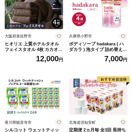
ペーパー ダブル といれっと
ぺーぱー トイレ クレシア ト
イレットペーパー [BDBH002
-1]
大阪府泉佐野市
兵庫県小野市
ヒオリエ 上質ホテルタオル
ボディソープ hadakara ( ハ
フェイスタオル 4枚 カカオ
ダカラ ) 泡タイプ 詰め替え 4
【タオル 泉州タオル 吸水 普
40ml×4袋 ボディーソープ 泡
12,000
7,000
円
円
段使い 無地 シンプル 日用品
ボディソープ 泡 日用品 消耗
ふわふわ ふかふか 家族 たお
品 バス用品 大容量 いい 匂い
る 一人暮らし】
ボディ 保湿 LION ライオン
泡石鹸 石鹸 兵庫 兵庫県 小野
市
香川県観音寺市
北海道倶知安町
シルコット ウェットティッ
定期便 2ヵ月毎 全3回 長持ち