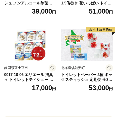
シュ ノンアルコール除菌詰
1.5倍巻き 花いっぱい トイレ
替（43枚×3P）×24袋 日用品
ットペーパー ダブル 45ｍ 計
39,000
51,000
円
円
おもちゃ 拭き取り 手拭き 外
72ロール 全18種 花柄 プリン
出時 お出かけ時 食事前 緑茶
ト ハーブ 香り付き 日本製 ま
カテキン配合
とめ買い 防災 常備品 ペーパ
ー 消耗品 備蓄 送料無料 北海
道 倶知安町 日用品
静岡県富士宮市
北海道倶知安町
0017-10-06 エリエール 消臭
トイレットペーパー 2種 ボッ
＋ トイレットティシュー し
クスティッシュ 定期便 全3
っかり香るフレッシュクリア
回 日本製 まとめ買い 防災
17,000
53,000
円
円
の香り ダブル 12ロール×6パ
常備品 日用雑貨 消耗品 生活
ック 72ロール 25m トイレ
必需品 大容量 備蓄 リサイク
ットペーパー パルプ100％ 消
ル ティッシュ ペーパー まと
臭 防臭 日用品 消耗品 備蓄
め買い 雑貨 倶知安町