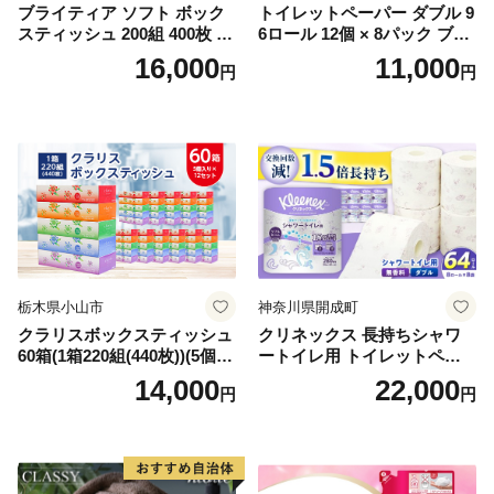
ブライティア ソフト ボック
トイレットペーパー ダブル 9
スティッシュ 200組 400枚 60
6ロール 12個 × 8パック ブラ
箱 日本製 まとめ買い ティッ
ンカ 再生紙 100％ 芯あり 日
16,000
11,000
円
円
シュ リサイクル 長持 防災 常
用品 消耗品 無香料 生活用品
備品 日用雑貨 消耗品 生活必
備蓄 秋田県 能代市 送料無料
需品 備蓄 ペーパー 紙 北海道
《能代製紙》
倶知安町 日用品
栃木県小山市
神奈川県開成町
クラリスボックスティッシュ
クリネックス 長持ちシャワ
60箱(1箱220組(440枚))(5個入
ートイレ用 トイレットペー
り×12セット)【1256759】
パー（ダブル）64ロール(8ロ
14,000
22,000
円
円
ール×8パック) 開成町 トイレ
ットペーパーダブル 日用品
国産 新生活 ダブル SDGs 備
蓄 防災 エコ 消耗品 生活雑貨
生活用品 無香料 トイレット