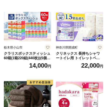
備品 日用雑貨 消耗品 生活必
備蓄 秋田県 能代市 送料無料
需品 備蓄 ペーパー 紙 北海道
《能代製紙》
倶知安町 日用品
栃木県小山市
神奈川県開成町
クラリスボックスティッシュ
クリネックス 長持ちシャワ
60箱(1箱220組(440枚))(5個入
ートイレ用 トイレットペー
り×12セット)【1256759】
パー（ダブル）64ロール(8ロ
14,000
22,000
円
円
ール×8パック) 開成町 トイレ
ットペーパーダブル 日用品
国産 新生活 ダブル SDGs 備
蓄 防災 エコ 消耗品 生活雑貨
生活用品 無香料 トイレット
ペーパー ダブル といれっと
ぺーぱー トイレ クレシア ト
イレットペーパー [BDBH002
-1]