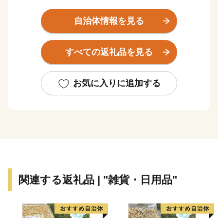
まれた静岡市は、四季折々の旬彩や、海の幸などの豊な
食材、そして富士山を借景した風光明媚な景観が自慢で
自治体情報を見る
す。
すべての返礼品を見る
そんな静岡市の「素敵」を、「しぞ～かふるさと応援寄
附金」を通じてお伝えします。
是非一度、静岡市へお越しいただき、その魅力を感じて
お気に入りに追加する
下さい。
■お礼の品の配送について
入金確認後、約2週間～1ヶ月ほどでお届けとなり、一部
商品以外、お届け希望日時を指定することはできませ
ん。
関連する返礼品 | "雑貨・日用品"
(お届け時期の決まっているものは返礼品詳細ページに
記載しています。)
尚、長期不在等により返礼品をお受取りできなかった場