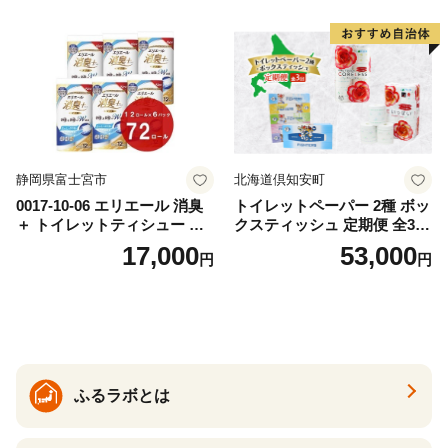
カテキン配合
とめ買い 防災 常備品 ペーパ
ー 消耗品 備蓄 送料無料 北海
道 倶知安町 日用品
静岡県富士宮市
北海道倶知安町
0017-10-06 エリエール 消臭
トイレットペーパー 2種 ボッ
＋ トイレットティシュー し
クスティッシュ 定期便 全3
っかり香るフレッシュクリア
回 日本製 まとめ買い 防災
17,000
53,000
円
円
の香り ダブル 12ロール×6パ
常備品 日用雑貨 消耗品 生活
ック 72ロール 25m トイレ
必需品 大容量 備蓄 リサイク
ットペーパー パルプ100％ 消
ル ティッシュ ペーパー まと
臭 防臭 日用品 消耗品 備蓄
め買い 雑貨 倶知安町
ふるラボとは