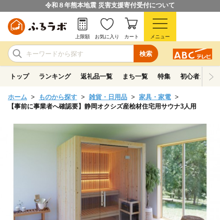
令和８年熊本地震 災害支援寄付受付について
上限額
お気に入り
カート
メニュー
検索
トップ
ランキング
返礼品一覧
まち一覧
特集
初心者ガイド
ホーム
ものから探す
雑貨・日用品
家具・家電
【事前に事業者へ確認要】静岡オクシズ産桧材住宅用サウナ3人用