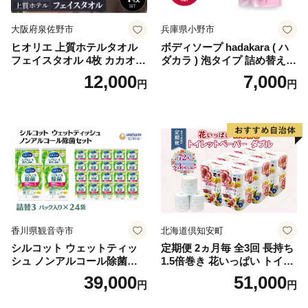
大阪府泉佐野市
兵庫県小野市
ヒオリエ 上質ホテルタオル
ボディソープ hadakara ( ハ
フェイスタオル 4枚 カカオ
ダカラ ) 泡タイプ 詰め替え 4
【タオル 泉州タオル 吸水 普
40ml×4袋 ボディーソープ 泡
12,000
7,000
円
円
段使い 無地 シンプル 日用品
ボディソープ 泡 日用品 消耗
ふわふわ ふかふか 家族 たお
品 バス用品 大容量 いい 匂い
る 一人暮らし】
ボディ 保湿 LION ライオン
泡石鹸 石鹸 兵庫 兵庫県 小野
市
香川県観音寺市
北海道倶知安町
シルコット ウェットティッ
定期便 2ヵ月毎 全3回 長持ち
シュ ノンアルコール除菌詰
1.5倍巻き 花いっぱい トイレ
替（43枚×3P）×24袋 日用品
ットペーパー ダブル 45ｍ 計
39,000
51,000
円
円
おもちゃ 拭き取り 手拭き 外
72ロール 全18種 花柄 プリン
出時 お出かけ時 食事前 緑茶
ト ハーブ 香り付き 日本製 ま