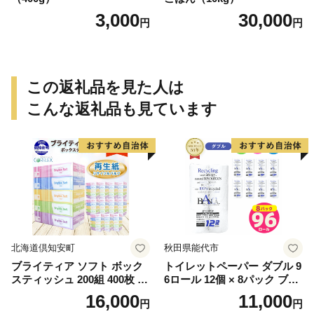
3,000
30,000
円
円
この返礼品を見た人は
こんな返礼品も見ています
北海道倶知安町
秋田県能代市
ブライティア ソフト ボック
トイレットペーパー ダブル 9
スティッシュ 200組 400枚 60
6ロール 12個 × 8パック ブラ
箱 日本製 まとめ買い ティッ
ンカ 再生紙 100％ 芯あり 日
16,000
11,000
円
円
シュ リサイクル 長持 防災 常
用品 消耗品 無香料 生活用品