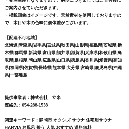
・受注生産となりますので、納期につきましてはご寄付後に
ご案内させていただきます。
・掲載画像はイメージです。天然素材を使用しておりますの
で、木目や木の色味に個体差がございます。
【配達不可地域】
北海道|青森県|岩手県|宮城県|秋田県|山形県|福島県|茨城県|栃
木県|群馬県|新潟県|富山県|福井県|滋賀県|兵庫県|和歌山県|鳥
取県|島根県|岡山県|広島県|山口県|徳島県|香川県|愛媛県|高知
県|福岡県|佐賀県|長崎県|熊本県|大分県|宮崎県|鹿児島県|沖縄
県|一部離島
提供事業者：株式会社 立米
連絡先：054-288-1538
関連キーワード：静岡市 オクシズ サウナ 住宅用サウナ
HARVIA お風呂 整う 人気 おすすめ 送料無料