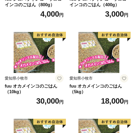
インコのごはん（800g）
インコのごはん（400g）
＜提出期限＞
4,000
3,000
円
円
寄付をされた翌年1月10日まで（必着）
■寄附申込みのキャンセル、返礼品の変更・返品はでき
ません。
また、寄附者様の都合により返礼品がお届けできない場
合、返礼品の再送は致しません。あらかじめご了承くだ
さい。
【お礼の品、ふるさと納税全般に関するお問い合わせ】
愛知県小牧市
愛知県小牧市
JTBふるぽ（ふるさと納税）コールセンター
fuu オカメインコのごはん
fuu オカメインコのごはん
（10kg）
（5kg）
050-3355-3121
30,000
18,000
10：00～17：00 年中無休（1/1～1/3を除く）
円
円
よくあるご質問・お問い合わせフォーム：
https://faq.furu-po.com/