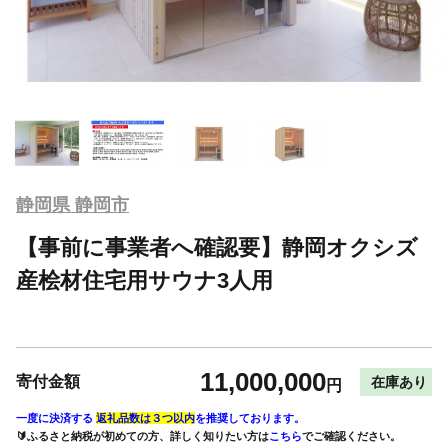
静岡県 静岡市
【事前に事業者へ確認要】静岡オクシズ
産桧材住宅用サウナ3人用
11,000,000
寄付金額
在庫あり
円
一度に決済する
返礼品数は３つ以内
を推奨しております。
🔰ふるさと納税が初めての方、詳しく知りたい方は
こちら
でご確認ください。