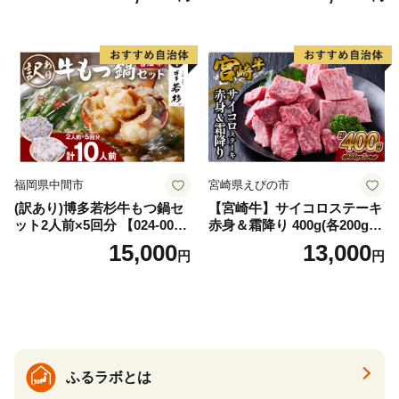
福岡県中間市
宮崎県えびの市
(訳あり)博多若杉牛もつ鍋セ
【宮崎牛】サイコロステーキ
ット2人前×5回分 【024-002
赤身＆霜降り 400g(各200g×
7】
１P 計2P) 真空パック 冷凍
15,000
13,000
円
円
ふるラボとは