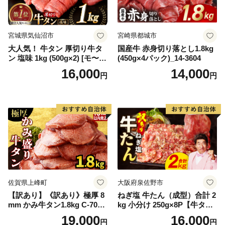
宮城県気仙沼市
宮崎県都城市
大人気！ 牛タン 厚切り牛タ
国産牛 赤身切り落とし1.8kg
ン 塩味 1kg (500g×2) [モ〜ラ
(450g×4パック)_14-3604
ンド 宮城県 気仙沼市 205646
16,000
14,000
円
円
60] 肉 牛肉 精肉 牛たん 牛タ
ン塩 牛たん塩 冷凍 焼肉 BB
Q アウトドア バーベキュー
厚切り タン
佐賀県上峰町
大阪府泉佐野市
【訳あり】《訳あり》極厚 8
ねぎ塩 牛たん（成型）合計 2
mm かみ牛タン1.8kg C-709-
kg 小分け 250g×8P【牛タン
AS
牛肉 焼肉用 薄切り 訳あり サ
19,000
16,000
円
円
イズ不揃い】