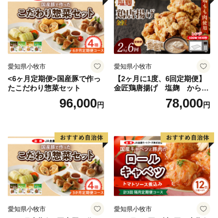
愛知県小牧市
愛知県小牧市
<6ヶ月定期便>国産豚で作っ
【2ヶ月に1度、6回定期便】
たこだわり惣菜セット
金匠鶏唐揚げ 塩麹 からあ
げ
96,000
78,000
円
円
愛知県小牧市
愛知県小牧市