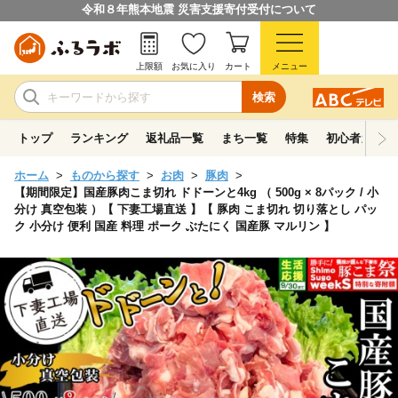
令和８年熊本地震 災害支援寄付受付について
上限額
お気に入り
カート
メニュー
検索
トップ
ランキング
返礼品一覧
まち一覧
特集
初心者ガイド
ホーム
ものから探す
お肉
豚肉
【期間限定】国産豚肉こま切れ ドドーンと4kg （ 500g × 8パック / 小
分け 真空包装 ）【 下妻工場直送 】【 豚肉 こま切れ 切り落とし パッ
ク 小分け 便利 国産 料理 ポーク ぶたにく 国産豚 マルリン 】