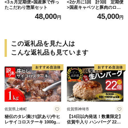
<3ヵ月定期便>国産豚で作っ
<2か月に1回 計3回 定期便
たこだわり惣菜セット
>国産キャベツと豚肉のロー
ルキャベツ（6P入り）
48,000
45,000
円
円
この返礼品を見た人は
こんな返礼品も見ています
佐賀県上峰町
佐賀県神埼市
秘伝のタレ漬け!(訳あり)牛ヒ
【14日以内発送！数量限定】
レサイコロステーキ 1000g
佐賀牛入り ハンバーグ 22個
【B-1098-AS】
2.6kg(120g×22個)【佐賀牛