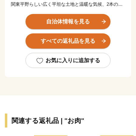
関東平野らしい広く平坦な土地と温暖な気候、2本の一
級河川や砂沼などの豊富な水資源で梨やお米を初めとし
た各種農産物を生産しています。
自治体情報を見る
郊外には大規模商業施設等もあり、シティライフとスロ
ーライフのバランスのとれた過ごしやすい街です。
すべての返礼品を見る
【申し込み・返礼品・寄付金受領書について】
本サイトの運営は、下妻市ふるさと納税サポートセンタ
お気に入りに追加する
ーが行っております。
お電話及びメールは、当センターがご対応いたします。
■お電話でのお問い合わせ先
TEL：050-3613-2140
メール：din-furusato@din-group.co.jp
営業時間：月曜～金曜 9:00-17:15
関連する返礼品 | "お肉"
※土日、祝祭日、年末年始（12/29～1/4）は休業日とな
ります。