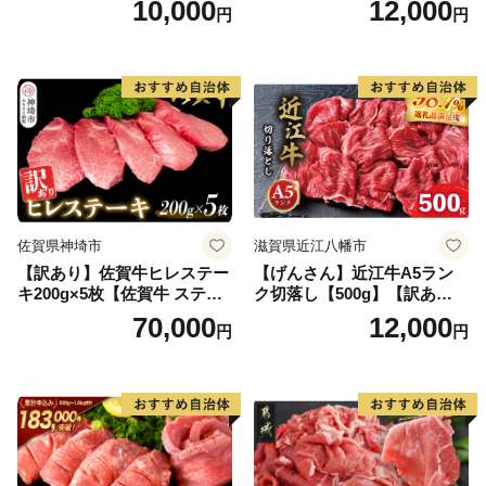
10,000
12,000
円
円
黒毛和牛 ブランド牛 九州 ハ
ンバーグ 牛肉 豚肉 国産 お弁
当 おかず 惣菜 おすすめ 人
気】(H083106)
佐賀県神埼市
滋賀県近江八幡市
【訳あり】佐賀牛ヒレステー
【げんさん】近江牛A5ラン
キ200g×5枚【佐賀牛 ステー
ク切落し【500g】【訳あり】
キ ブランド肉 ヒレ肉 フィレ
【DG12W】
70,000
12,000
円
円
肉 ジューシー ヘルシー】(H0
65175)