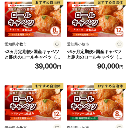
【ワンストップ特例申請書について】
下妻市役所 経済部 農業政策課 ふるさと振興係
平日8時30分～17時15分
TEL：0296-43-2111
愛知県小牧市
愛知県小牧市
<3ヵ月定期便>国産キャベツ
<6ヶ月定期便>国産キャベツ
と豚肉のロールキャベツ（4P
と豚肉のロールキャベツ（6P
入り）
入り）
39,000
90,000
円
円
愛知県小牧市
愛知県小牧市