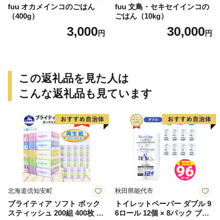
fuu オカメインコのごはん
fuu 文鳥・セキセイインコの
（400g）
ごはん（10kg）
3,000
30,000
円
円
この返礼品を見た人は
こんな返礼品も見ています
北海道倶知安町
秋田県能代市
ブライティア ソフト ボック
トイレットペーパー ダブル 9
スティッシュ 200組 400枚 60
6ロール 12個 × 8パック ブラ