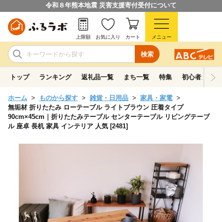
令和８年熊本地震 災害支援寄付受付について
上限額
お気に入り
カート
メニュー
検索
トップ
ランキング
返礼品一覧
まち一覧
特集
初心者ガイド
ホーム
ものから探す
雑貨・日用品
家具・家電
無垢材 折りたたみ ローテーブル ライトブラウン 圧着タイプ
90cm×45cm｜折りたたみテーブル センターテーブル リビングテーブ
ル 座卓 長机 家具 インテリア 人気 [2481]