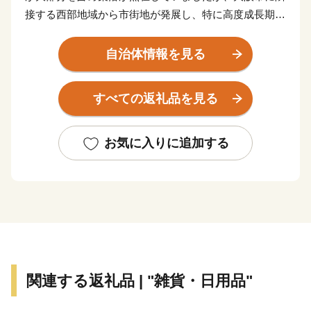
接する西部地域から市街地が発展し、特に高度成長期に
は一挙に市街地が拡がりました。
自治体情報を見る
また、早くから大手家電メーカーの企業城下町として発
展を遂げるとともに安定した税収を背景に各種行政サー
すべての返礼品を見る
ビスを充実させ、公共施設や都市基盤の整備を進めてき
た結果、現在では日常生活を支える基本的な施設整備は
一定の到達点に達し、成熟した都市としての機能を備え
お気に入りに追加する
るに至っています。
市内の交通機関は、大阪市中心部まで約15分の京阪電
車、大阪市営地下鉄や、大阪空港まで約35分の大阪モノ
レールが縦横に走り、主要道路は、国道1号・阪神高速
道路・近畿自動車道などが整備され、各都市を結ぶ交通
の要衝となっています。
関連する返礼品 | "雑貨・日用品"