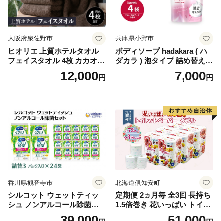
イレットペーパー [BDBH002
-1]
大阪府泉佐野市
兵庫県小野市
ヒオリエ 上質ホテルタオル
ボディソープ hadakara ( ハ
フェイスタオル 4枚 カカオ
ダカラ ) 泡タイプ 詰め替え 4
【タオル 泉州タオル 吸水 普
40ml×4袋 ボディーソープ 泡
12,000
7,000
円
円
段使い 無地 シンプル 日用品
ボディソープ 泡 日用品 消耗
ふわふわ ふかふか 家族 たお
品 バス用品 大容量 いい 匂い
る 一人暮らし】
ボディ 保湿 LION ライオン
泡石鹸 石鹸 兵庫 兵庫県 小野
市
香川県観音寺市
北海道倶知安町
シルコット ウェットティッ
定期便 2ヵ月毎 全3回 長持ち
シュ ノンアルコール除菌詰
1.5倍巻き 花いっぱい トイレ
替（43枚×3P）×24袋 日用品
ットペーパー ダブル 45ｍ 計
39,000
51,000