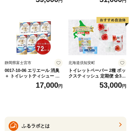
円
円
おもちゃ 拭き取り 手拭き 外
72ロール 全18種 花柄 プリン
出時 お出かけ時 食事前 緑茶
ト ハーブ 香り付き 日本製 ま
カテキン配合
とめ買い 防災 常備品 ペーパ
ー 消耗品 備蓄 送料無料 北海
道 倶知安町 日用品
静岡県富士宮市
北海道倶知安町
0017-10-06 エリエール 消臭
トイレットペーパー 2種 ボッ
＋ トイレットティシュー し
クスティッシュ 定期便 全3
っかり香るフレッシュクリア
回 日本製 まとめ買い 防災
17,000
53,000
円
円
の香り ダブル 12ロール×6パ
常備品 日用雑貨 消耗品 生活
ック 72ロール 25m トイレ
必需品 大容量 備蓄 リサイク
ットペーパー パルプ100％ 消
ル ティッシュ ペーパー まと
臭 防臭 日用品 消耗品 備蓄
め買い 雑貨 倶知安町
ふるラボとは