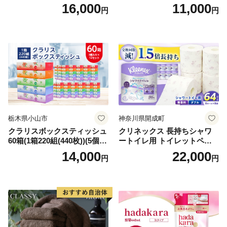
箱 日本製 まとめ買い ティッ
ンカ 再生紙 100％ 芯あり 日
16,000
11,000
円
円
シュ リサイクル 長持 防災 常
用品 消耗品 無香料 生活用品
備品 日用雑貨 消耗品 生活必
備蓄 秋田県 能代市 送料無料
需品 備蓄 ペーパー 紙 北海道
《能代製紙》
倶知安町 日用品
栃木県小山市
神奈川県開成町
クラリスボックスティッシュ
クリネックス 長持ちシャワ
60箱(1箱220組(440枚))(5個入
ートイレ用 トイレットペー
り×12セット)【1256759】
パー（ダブル）64ロール(8ロ
14,000
22,000
円
円
ール×8パック) 開成町 トイレ
ットペーパーダブル 日用品
国産 新生活 ダブル SDGs 備
蓄 防災 エコ 消耗品 生活雑貨
生活用品 無香料 トイレット
ペーパー ダブル といれっと
ぺーぱー トイレ クレシア ト