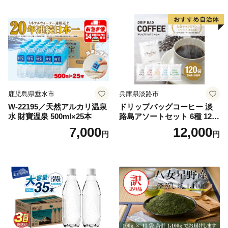
鹿児島県垂水市
兵庫県淡路市
W-22195／天然アルカリ温泉
ドリップバッグコーヒー 淡
水 財寶温泉 500ml×25本
路島アソートセット 6種 120
袋 飲み比べ コーヒー
7,000
12,000
円
円