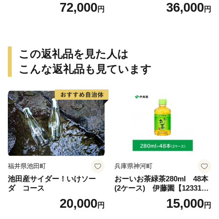
（計216本）
プレーン36本（計108本）
72,000
36,000
円
円
この返礼品を見た人は
こんな返礼品も見ています
福井県池田町
兵庫県神河町
池田産サイダー！いけソー
おーいお茶緑茶280ml 48本
ダ コース
(2ケース) 伊藤園【123317
3】
20,000
15,000
円
円