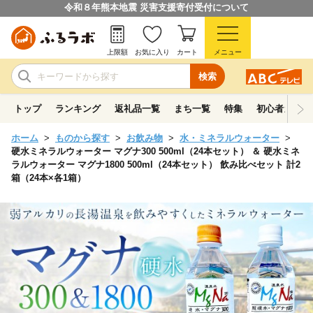
令和８年熊本地震 災害支援寄付受付について
上限額
お気に入り
カート
メニュー
検索
トップ
ランキング
返礼品一覧
まち一覧
特集
初心者ガイド
ホーム
ものから探す
お飲み物
水・ミネラルウォーター
硬水ミネラルウォーター マグナ300 500ml（24本セット） ＆ 硬水ミネ
ラルウォーター マグナ1800 500ml（24本セット） 飲み比べセット 計2
箱（24本×各1箱）