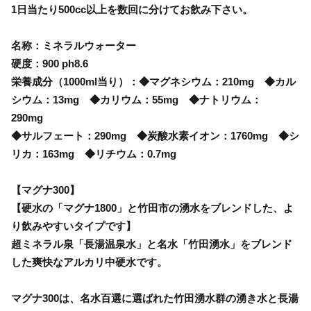
1日当たり500cc以上を数回に分けてお飲み下さい。
名称：ミネラルウォーター
硬度：900 ph8.6
栄養成分（1000ml当り）：◆マグネシウム：210mg ◆カル
シウム：13mg ◆カリウム：55mg ◆ナトリウム：
290mg
◆サルフェート：290mg ◆炭酸水素イオン：1760mg ◆シ
リカ：163mg ◆リチウム：0.7mg
【マグナ300】
【硬水の「マグナ1800」と竹田市の湧水をブレンドした、よ
り飲みやすいタイプです】
超ミネラル泉「長湯温泉水」と名水「竹田湧水」をブレンド
した爽快なアルカリ中硬水です。
マグナ300は、名水百選に選ばれた竹田湧水群の湧き水と長湯