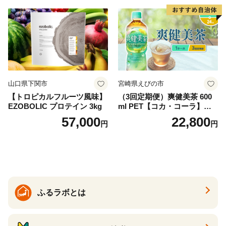
産 シリカ ミネラル 美容 備蓄
防災 長期保存 富士山 山梨県
忍野村
山口県下関市
宮崎県えびの市
【トロピカルフルーツ風味】
（3回定期便）爽健美茶 600
EZOBOLIC プロテイン 3kg
ml PET【コカ・コーラ】ペ
ットボトル 1ケース(24本) 定
57,000
22,800
円
円
期便 3回(72本) セット お茶
カフェインゼロ ノンカフェ
イン ハトムギ ブレンド茶 宮
崎県 えびの市 送料無料
ふるラボとは