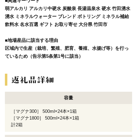
■関連キーワード
弱アルカリ アルカリ中硬水 炭酸泉 長湯温泉水 硬水 竹田湧水
湧水 ミネラルウォーター ブレンド ボトリング ミネラル補給
飲料水 名水百選 ギフト お取り寄せ 大分県 竹田市
■地場産品に該当する理由
区域内で生産（栽培、繁殖、肥育、養殖、水揚げ等）を行っ
ているため（告示第5条第1号に該当）
容量
［マグナ300］ 500ml×24本×1箱
［マグナ1800］ 500ml×24本×1箱
計2箱