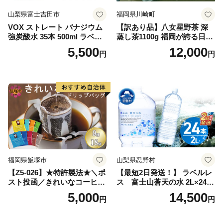
山梨県富士吉田市
福岡県川崎町
VOX ストレート バナジウム
【訳あり品】八女星野茶 深
強炭酸水 35本 500ml ラベル
蒸し茶1100g 福岡が誇る日本
レス【富士吉田市限定カート
茶_ 訳アリ 常温 お茶 茶袋 常
5,500
12,000
円
円
ン】
備品 おちゃ ocha 茶葉 緑茶
飲料 飲み物 八女 茶 日本茶
深むし茶 深蒸し 訳あり お茶
っぱ tea 八女茶 お手軽 簡単
小分け お土産 お取り寄せ グ
ルメ 福岡 九州 福岡県 国産
日本 ふかむし茶 ふかむし 家
庭用 自宅用 ちゃ りょくちゃ
ふかむしちゃ 急須 甘み 川崎
町 送料無料
福岡県飯塚市
山梨県忍野村
【Z5-026】★特許製法★＼ポ
【最短2日発送！】 ラベルレ
スト投函／きれいなコーヒー
ス 富士山蒼天の水 2L×24本
ドリップバッグ9種セット(18
（4ケース）※離島不可 天然
5,000
14,500
円
円
袋)ゆうパケットでお届け！
水 ミネラルウォーター 水 ペ
ットボトル 2000ml バナジウ
ム天然水 飲料水 軟水 鉱水 国