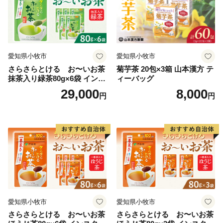
愛知県小牧市
愛知県小牧市
さらさらとける お〜いお茶
菊芋茶 20包×3箱 山本漢方 テ
抹茶入り緑茶80g×6袋 インス
ィーバッグ
タント緑茶 粉末緑茶 粉末茶
29,000
8,000
円
円
おーいお茶 粉末緑茶
愛知県小牧市
愛知県小牧市
さらさらとける お〜いお茶
さらさらとける お〜いお茶