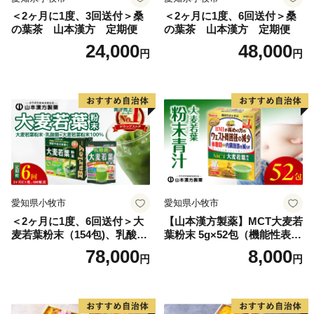
＜2ヶ月に1度、3回送付＞桑
＜2ヶ月に1度、6回送付＞桑
の葉茶 山本漢方 定期便
の葉茶 山本漢方 定期便
24,000
48,000
円
円
愛知県小牧市
愛知県小牧市
＜2ヶ月に1度、6回送付＞大
【山本漢方製薬】MCT大麦若
麦若葉粉末（154包)、乳酸菌
葉粉末 5g×52包（機能性表示
+大麦若葉粉末（7包) 山本
食品）
78,000
8,000
円
円
漢方 定期便