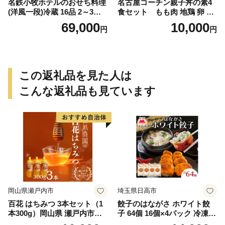
名鉄小牧ホテルのおせち料理
名古屋コーチン親子丼の素4
(洋風一段)冷蔵 16品 2～3人
食セット もも肉 地鶏 卵 鶏
前 2027年【数量限定 お申込
肉
69,000
10,000
円
円
期限12/15】 解凍不要 ホテル
特製 伝統 おせち 2027 おせち
料理 小牧市 お節 冷蔵おせち
人気 新春 迎春おせち 定番お
せち 本格おせち 洋風おせち
この返礼品を見た人は
縁起物おせち 12月31日 お届
け お正月 お取り寄せ
こんな返礼品も見ています
岡山県瀬戸内市
埼玉県日高市
百花 はちみつ 3本セット（1
餃子のはながさ ホワイト餃
本300g）岡山県 瀬戸内市産
子 64個 16個×4パック 冷凍
石黒農園 ヨーグルト パン 砂
中華 点心 B級グルメ ご当地