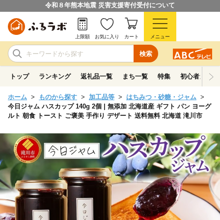
令和８年熊本地震 災害支援寄付受付について
上限額
お気に入り
カート
メニュー
検索
トップ
ランキング
返礼品一覧
まち一覧
特集
初心者ガイド
ホーム
ものから探す
加工品等
はちみつ・砂糖・ジャム
今日ジャム ハスカップ 140g 2個 | 無添加 北海道産 ギフト パン ヨーグ
ルト 朝食 トースト ご褒美 手作り デザート 送料無料 北海道 滝川市