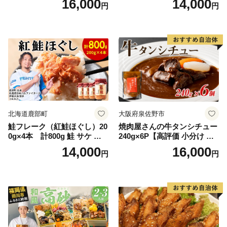
16,000
14,000
円
円
糖の代わり 香り高い いい香
野菜 おつまみ おかず 簡単調
り 季節の花の蜜 トンガリ容
理 時短 リピート 保存 豚肉
器入り
特製 ポーク 大きめ ジューシ
ー ギフト お取り寄せ 日高市
北海道鹿部町
大阪府泉佐野市
鮭フレーク（紅鮭ほぐし）20
焼肉屋さんの牛タンシチュー
0g×4本 計800g 鮭 サケ 鮭
240g×6P【高評価 小分け 惣
ほぐし サケフレーク シャケ
菜 牛たん 一人暮らし 冷凍】
14,000
16,000
円
円
フレーク 鮭フレーク