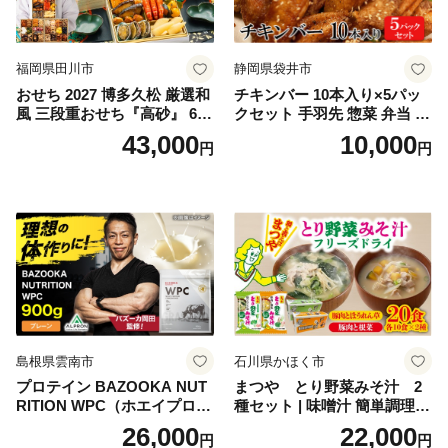
福岡県田川市
静岡県袋井市
おせち 2027 博多久松 厳選和
チキンバー 10本入り×5パッ
風 三段重おせち『高砂』 6.5
クセット 手羽先 惣菜 弁当 お
寸 3段重 2～3人前 おせち料
かず お酒 おつまみ ギフト キ
43,000
10,000
円
円
理 重箱 お正月 冷凍おせち 縁
ャンプ アウトドア キャンプ
起物 祝箸付 福岡 お節 オセチ
飯 保存食 非常食 鶏肉 肉 お
oseti osechi お祝い 迎春おせ
肉 鶏 人気 厳選 静岡県袋井市
ち 本格おせち おせち予約 年
末 年始 お取り寄せ 新春 贅沢
おせち こだわりおせち 惣菜
老舗おせち ふるさと納税お
せち 御節 お節料理 正月 調理
不要 おせち料理2027
島根県雲南市
石川県かほく市
プロテイン BAZOOKA NUT
まつや とり野菜みそ汁 2
RITION WPC（ホエイプロテ
種セット | 味噌汁 簡単調理
イン）＜プレーン＞ 900g｜
お味噌 おみそ みそ とり野菜
26,000
22,000
円
円
バズーカ岡田監修・植物由来
時短料理 時短ごはん ご当地