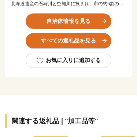
北海道遺産の石狩川と空知川に挟まれ、市の約6割の地
域は森林や農地などの緑に囲まれた中空知地方の中核都
市です。
自治体情報を見る
夏は30℃を越え、冬は-20℃を下回る夏と冬の寒暖の差
の激しい内陸性気候であり、降雪量は約7mと北海道内
すべての返礼品を見る
でも有数の豪雪地帯です。
滝川市の自慢は、日本有数の作付面積を誇る菜の花畑。
お気に入りに追加する
開花時の5月下旬～6月上旬には市内に菜の花の黄色いじ
ゅうたんが一面に広がり、美しい景観が魅力です。
見頃に合わせ開催される市内最大のイベント「たきかわ
菜の花まつり」は、国内外から多くの観光客が訪れま
す。
関連する返礼品 | "加工品等"