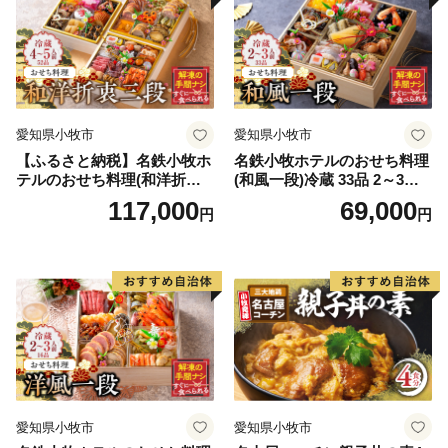
愛知県小牧市
愛知県小牧市
【ふるさと納税】名鉄小牧ホ
名鉄小牧ホテルのおせち料理
テルのおせち料理(和洋折衷
(和風一段)冷蔵 33品 2～3人
三段)冷蔵 52品 4～5人前 202
前 2027年【数量限定 お申込
117,000
69,000
円
円
7年 【数量限定 お申込期限1
期限12/15】 解凍不要 ホテル
2/15まで】 解凍不要 ホテル
特製 伝統 おせち 2027 おせち
特製 伝統 おせち 2027 おせち
料理 小牧市 お節 冷蔵おせち
料理 小牧市 お節 冷蔵おせち
人気 新春 迎春おせち 定番お
人気 新春 迎春おせち 定番お
せち 本格おせち 和風おせち
せち 本格おせち 和洋折衷お
縁起物おせち 12月31日 お届
せち 縁起物おせち 12月31日
け お正月 お取り寄せ
お届け お正月 お取り寄せ
愛知県小牧市
愛知県小牧市