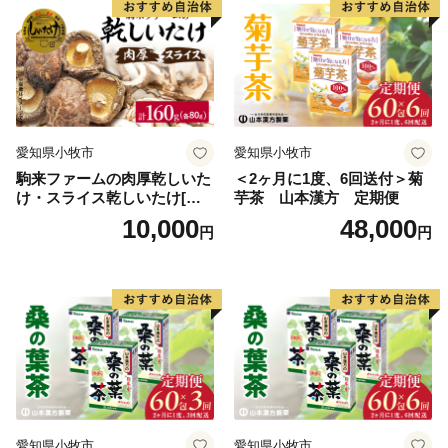
愛知県小牧市
愛知県小牧市
駒来ファームの肉厚乾しいた
＜2ヶ月に1度、6回送付＞菊
け・スライス乾しいたけ[極
芋茶 山本漢方 定期便
上 肉厚 乾しいたけ 乾シイタ
10,000
48,000
円
円
ケ 乾椎茸 干ししいたけ 干し
椎茸 スライス 安心 安全 国産
採れたて 新鮮 きのこ 野菜]
愛知県小牧市
愛知県小牧市