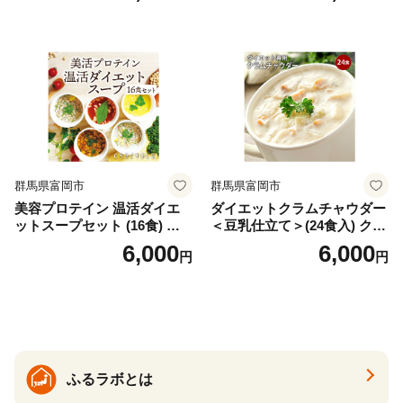
の甘味料使用・国内製造 島
フリーズドライ
根県雲南市/株式会社アルプ
ロン [AIEN005]
群馬県富岡市
群馬県富岡市
美容プロテイン 温活ダイエ
ダイエットクラムチャウダー
ットスープセット (16食) 小
＜豆乳仕立て＞(24食入) クラ
分け スープ 食べ比べ セット
ムチャウダー 豆乳 ダイエッ
6,000
6,000
円
円
詰合せ クラムチャウダー チ
ト スープ プロテイン たんぱ
ゲ コーン ポタージュ トマト
く質 食物繊維 食品 F20E-799
温活 ダイエット 美容 プロテ
イン 食品 F20E-809
ふるラボとは