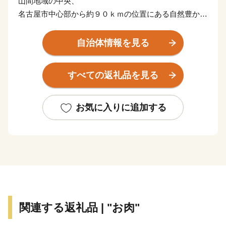
山間地域の中央、
名古屋市中心部から約９０ｋｍの位置にある自然豊かな
まちです。
自治体情報を見る
面積の約９割を占める森林は、愛知県の生活を支えてい
る豊川・矢作川・天竜川の水源地。
すべての返礼品を見る
愛知の100名山にも選ばれる数々の山に囲まれ、美しい
山並みを町のいたるところから眺めることができます。
お気に入りに追加する
季節の移りゆく彩りが、まちをさまざまな表情に変えて
いく。
都会では見られない風景や体験があなたを待っていま
す。
関連する返礼品 | "お肉"