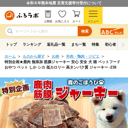
令和８年熊本地震 災害支援寄付受付について
上限額
お気に入り
カート
メニュー
検索
トップ
ランキング
返礼品一覧
まち一覧
特集
初心者ガイド
ホーム
ものから探す
お肉
羊肉・鴨肉・ジビエ
特別企画★鹿肉 無添加 筋膜ジャーキー 安心 安全 犬 猫 ペットフード
おやつ ペット しか シカ 低カロリー 高タンパク質 ジャーキー -238