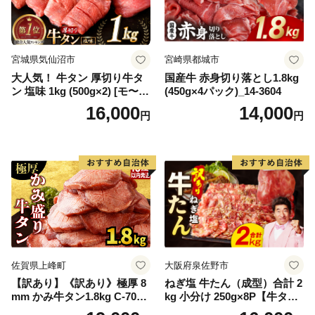
宮城県気仙沼市
宮崎県都城市
大人気！ 牛タン 厚切り牛タ
国産牛 赤身切り落とし1.8kg
ン 塩味 1kg (500g×2) [モ〜ラ
(450g×4パック)_14-3604
ンド 宮城県 気仙沼市 205646
16,000
14,000
円
円
60] 肉 牛肉 精肉 牛たん 牛タ
ン塩 牛たん塩 冷凍 焼肉 BB
Q アウトドア バーベキュー
厚切り タン
佐賀県上峰町
大阪府泉佐野市
【訳あり】《訳あり》極厚 8
ねぎ塩 牛たん（成型）合計 2
mm かみ牛タン1.8kg C-709-
kg 小分け 250g×8P【牛タン
AS
牛肉 焼肉用 薄切り 訳あり サ