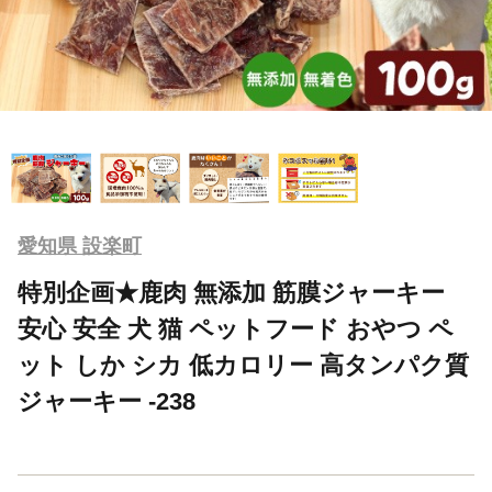
愛知県 設楽町
特別企画★鹿肉 無添加 筋膜ジャーキー
安心 安全 犬 猫 ペットフード おやつ ペ
ット しか シカ 低カロリー 高タンパク質
ジャーキー -238