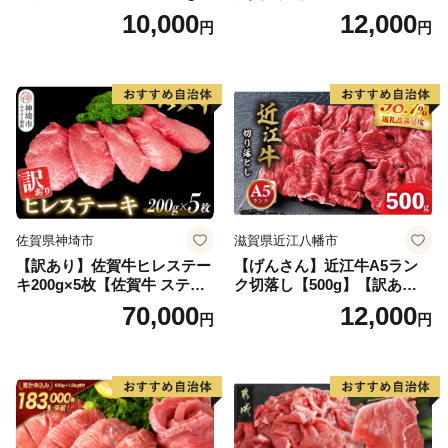
【B-1098-AS】
2.6kg(120g×22個)【佐賀牛
10,000
12,000
円
円
黒毛和牛 ブランド牛 九州 ハ
ンバーグ 牛肉 豚肉 国産 お弁
当 おかず 惣菜 おすすめ 人
気】(H083106)
佐賀県神埼市
滋賀県近江八幡市
【訳あり】佐賀牛ヒレステー
【げんさん】近江牛A5ラン
キ200g×5枚【佐賀牛 ステー
ク切落し【500g】【訳あり】
キ ブランド肉 ヒレ肉 フィレ
【DG12W】
70,000
12,000
円
円
肉 ジューシー ヘルシー】(H0
65175)