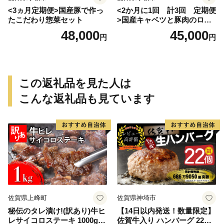
<3ヵ月定期便>国産豚で作っ
<2か月に1回 計3回 定期便
たこだわり惣菜セット
>国産キャベツと豚肉のロー
ルキャベツ（6P入り）
48,000
45,000
円
円
この返礼品を見た人は
こんな返礼品も見ています
佐賀県上峰町
佐賀県神埼市
秘伝のタレ漬け!(訳あり)牛ヒ
【14日以内発送！数量限定】
レサイコロステーキ 1000g
佐賀牛入り ハンバーグ 22個