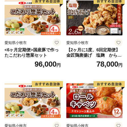
愛知県小牧市
愛知県小牧市
<6ヶ月定期便>国産豚で作っ
【2ヶ月に1度、6回定期便】
たこだわり惣菜セット
金匠鶏唐揚げ 塩麹 からあ
げ
96,000
78,000
円
円
愛知県小牧市
愛知県小牧市