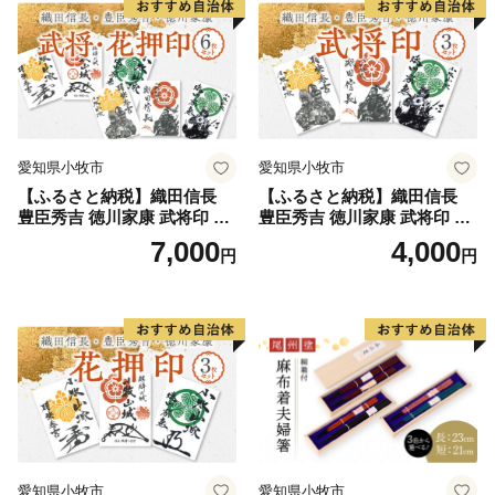
愛知県小牧市
愛知県小牧市
【ふるさと納税】織田信長
【ふるさと納税】織田信長
豊臣秀吉 徳川家康 武将印 花
豊臣秀吉 徳川家康 武将印 3
押印 6枚 セット イラスト 戦
枚 セット イラスト 戦国 武将
7,000
4,000
円
円
国 武将 小牧山城 墨絵 龍画師
小牧山城 墨絵 龍画師 書道ア
書道アーティスト 池谷公智
ーティスト 池谷公智 渾身の
渾身の一作 作品 雑貨 工芸品
一作 作品 雑貨 工芸品 グッズ
グッズ 愛知県 小牧市 お取り
愛知県 小牧市 お取り寄せ 送
寄せ 送料無料
料無料
愛知県小牧市
愛知県小牧市