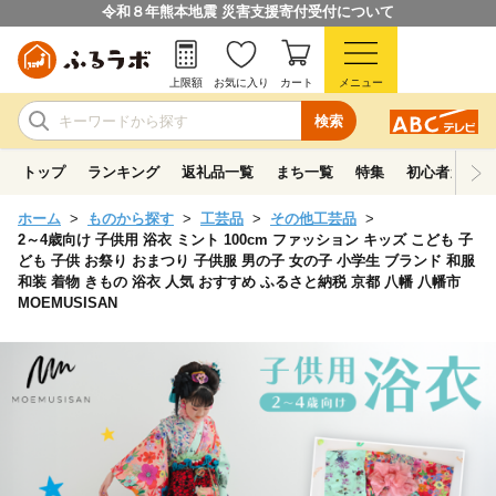
令和８年熊本地震 災害支援寄付受付について
上限額
お気に入り
カート
メニュー
検索
トップ
ランキング
返礼品一覧
まち一覧
特集
初心者ガイド
ホーム
ものから探す
工芸品
その他工芸品
2～4歳向け 子供用 浴衣 ミント 100cm ファッション キッズ こども 子
ども 子供 お祭り おまつり 子供服 男の子 女の子 小学生 ブランド 和服
和装 着物 きもの 浴衣 人気 おすすめ ふるさと納税 京都 八幡 八幡市
MOEMUSISAN