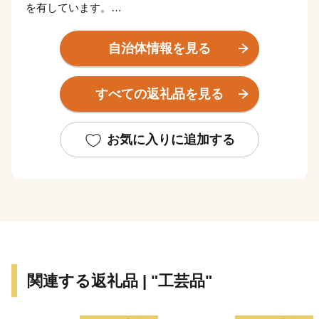
を有しています。
市の北部地域には木津川・宇治川・桂川の三川合流域が
自治体情報を見る
あり、約1.4kmにわたり桜が楽しめる背割堤、国宝に指
定された「石清水八幡宮」、といった様々な自然・歴史
すべての返礼品を見る
環境があります。
また、南部地域は新名神高速道路などの広域交通網が整
備される中、新たな市街地の整備が進みつつあります。
お気に入りに追加する
本市では、「住んでよし、訪れてよし」のまちづくりを
進めてまいりますので、皆様からのあたたかいご支援を
お待ちしています。
関連する返礼品 | "工芸品"