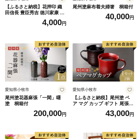
【ふるさと納税】花押印 織
尾州塗麻布着夫婦箸 桐箱付
田信長 豊臣秀吉 徳川家康 3
40,000
円
枚 セット 戦国 武将 小牧山城
4,000
円
墨絵 龍画師 書道アーティス
ト 池谷公智 渾身の一作 作品
雑貨 工芸品 グッズ 愛知県 小
牧市 お取り寄せ 送料無料
愛知県小牧市
愛知県小牧市
尾州塗花器麻張「一閑」曙
【ふるさと納税】尾州塗 ペ
塗 桐箱付
ア マグ カップ ギフト 尾張漆
漆 漆器 漆器工芸 工芸品 芸術
200,000
43,000
円
円
性 実用性 抗菌性 美味しく安
全な食事 手作り 贈答用 くつ
ろぎ おうち時間 プレゼント
抗ウイルス効果 お取り寄せ
愛知県 小牧市 送料無料