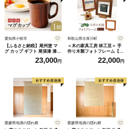
愛知県小牧市
和歌山県古座川町
【ふるさと納税】尾州塗 マ
＜木の家具工房 林工亘＞ 手
グ カップ ギフト 尾張漆 漆
作り木製フォトフレーム【A
漆器 漆器工芸 工芸品 芸術性
タイプ】
23,000
22,000
円
円
実用性 抗菌性 美味しく安全
な食事 手作り 贈答用 くつろ
ぎ おうち時間 プレゼント 抗
ウイルス効果 お取り寄せ 愛
知県 小牧市 送料無料
愛媛県地酒の隠れ郷
愛媛県地酒の隠れ郷