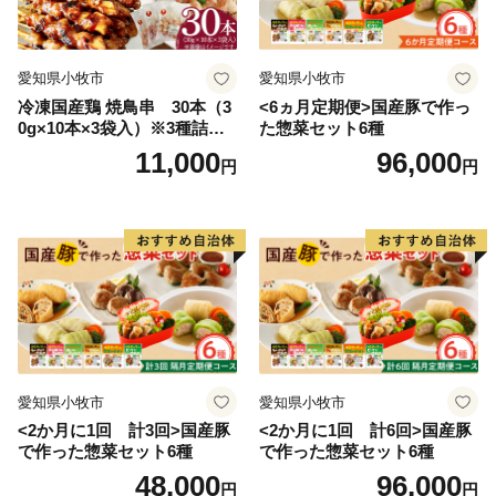
愛知県小牧市
愛知県小牧市
冷凍国産鶏 焼鳥串 30本（3
<6ヵ月定期便>国産豚で作っ
0g×10本×3袋入）※3種詰め
た惣菜セット6種
合わせ 焼き鳥 おつまみ バー
11,000
96,000
円
円
ベキュー 小分け 国産 鶏肉 焼
鳥 やきとり 串 惣菜 おかず
晩酌 冷凍 パーティー 便利 食
材 具材 お家居酒屋 詰め合わ
せ
愛知県小牧市
愛知県小牧市
<2か月に1回 計3回>国産豚
<2か月に1回 計6回>国産豚
で作った惣菜セット6種
で作った惣菜セット6種
48,000
96,000
円
円