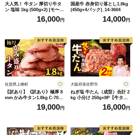
大人気！ 牛タン 厚切り牛タ
国産牛 赤身切り落とし1.8kg
ン 塩味 1kg (500g×2) [モ〜ラ
(450g×4パック)_14-3604
ンド 宮城県 気仙沼市 205646
16,000
14,000
円
円
60] 肉 牛肉 精肉 牛たん 牛タ
ン塩 牛たん塩 冷凍 焼肉 BB
Q アウトドア バーベキュー
厚切り タン
佐賀県上峰町
大阪府泉佐野市
【訳あり】《訳あり》極厚 8
ねぎ塩 牛たん（成型）合計 2
mm かみ牛タン1.8kg C-709-
kg 小分け 250g×8P【牛タン
AS
牛肉 焼肉用 薄切り 訳あり サ
19,000
16,000
円
円
イズ不揃い】