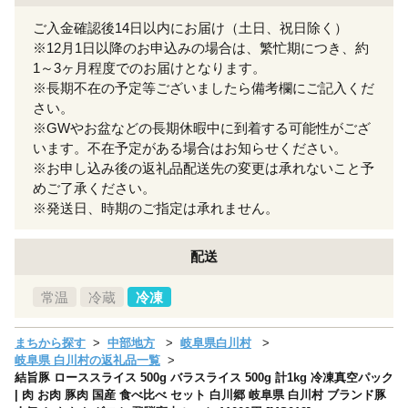
ご入金確認後14日以内にお届け（土日、祝日除く）
※12月1日以降のお申込みの場合は、繁忙期につき、約
1～3ヶ月程度でのお届けとなります。
※長期不在の予定等ございましたら備考欄にご記入くだ
さい。
※GWやお盆などの長期休暇中に到着する可能性がござ
います。不在予定がある場合はお知らせください。
※お申し込み後の返礼品配送先の変更は承れないこと予
めご了承ください。
※発送日、時期のご指定は承れません。
配送
常温
冷蔵
冷凍
まちから探す
中部地方
岐阜県白川村
岐阜県 白川村の返礼品一覧
結旨豚 ローススライス 500g バラスライス 500g 計1kg 冷凍真空パック
| 肉 お肉 豚肉 国産 食べ比べ セット 白川郷 岐阜県 白川村 ブランド豚