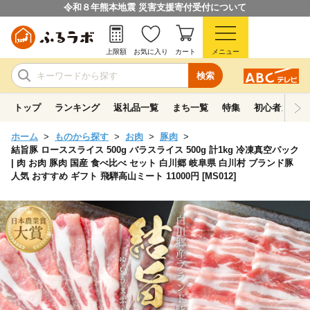
令和８年熊本地震 災害支援寄付受付について
上限額
お気に入り
カート
メニュー
検索
トップ
ランキング
返礼品一覧
まち一覧
特集
初心者ガイド
ホーム
ものから探す
お肉
豚肉
結旨豚 ローススライス 500g バラスライス 500g 計1kg 冷凍真空パック
| 肉 お肉 豚肉 国産 食べ比べ セット 白川郷 岐阜県 白川村 ブランド豚
人気 おすすめ ギフト 飛騨高山ミート 11000円 [MS012]