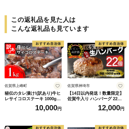
この返礼品を見た人は
こんな返礼品も見ています
佐賀県上峰町
佐賀県神埼市
秘伝のタレ漬け!(訳あり)牛ヒ
【14日以内発送！数量限定】
レサイコロステーキ 1000g
佐賀牛入り ハンバーグ 22個
【B-1098-AS】
2.6kg(120g×22個)【佐賀牛
10,000
12,000
円
円
黒毛和牛 ブランド牛 九州 ハ
ンバーグ 牛肉 豚肉 国産 お弁
当 おかず 惣菜 おすすめ 人
気】(H083106)