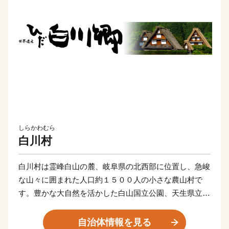
しらかわむら
白川村
白川村は霊峰白山の麓、岐阜県の北西部に位置し、急峻
な山々に囲まれた人口約１５００人の小さな農山村で
す。豊かな大自然を活かした白山国立公園、天生県立自
然公園などがあります。日本有数の豪雪地帯であり、夏
は涼しく過ごしやすい反面、冬は一面の雪に覆われると
自治体情報を見る