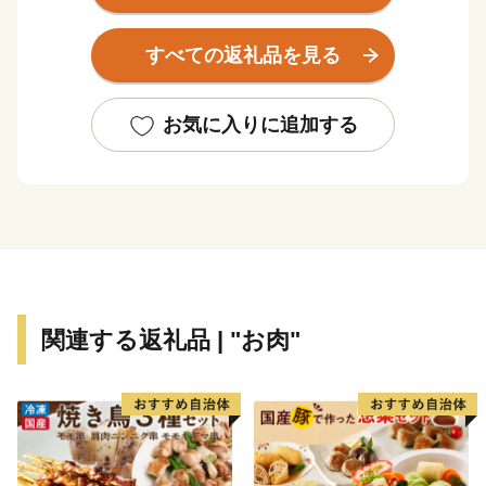
いうのが、気候の特徴です。平成７年には世界遺産に登
録されている白川郷合掌造り集落は、合掌造り家屋が大
すべての返礼品を見る
小併せて１１４棟保存され、今もなお住民が生活し、合
掌造り家屋の屋根の葺替作業など、「結」による住民の
相互扶助により、美しい日本の風景を守っています。今
お気に入りに追加する
後も住み続けたい村づくりを進めていくため、皆様ぜひ
白川村を応援ください！
関連する返礼品 | "お肉"