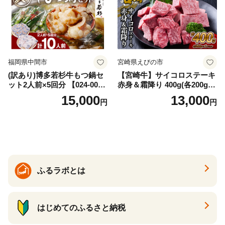
福岡県中間市
宮崎県えびの市
(訳あり)博多若杉牛もつ鍋セ
【宮崎牛】サイコロステーキ
ット2人前×5回分 【024-002
赤身＆霜降り 400g(各200g×
7】
１P 計2P) 真空パック 冷凍
15,000
13,000
円
円
ふるラボとは
はじめてのふるさと納税