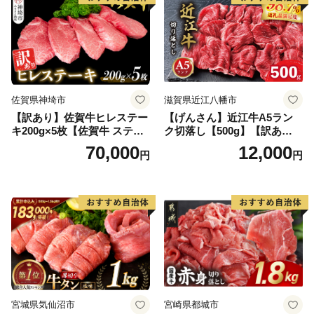
佐賀県神埼市
滋賀県近江八幡市
【訳あり】佐賀牛ヒレステー
【げんさん】近江牛A5ラン
キ200g×5枚【佐賀牛 ステー
ク切落し【500g】【訳あり】
キ ブランド肉 ヒレ肉 フィレ
【DG12W】
70,000
12,000
円
円
肉 ジューシー ヘルシー】(H0
65175)
宮城県気仙沼市
宮崎県都城市