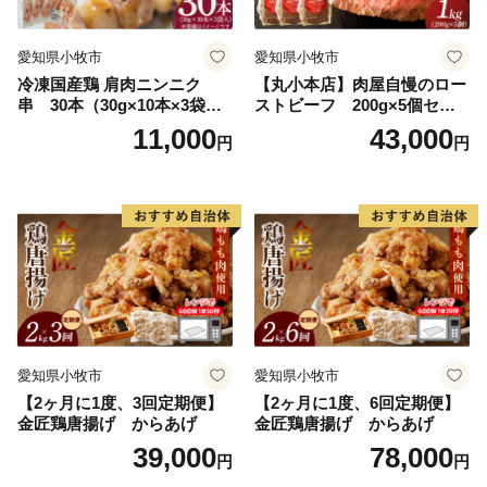
愛知県小牧市
愛知県小牧市
冷凍国産鶏 肩肉ニンニク
【丸小本店】肉屋自慢のロー
串 30本（30g×10本×3袋
ストビーフ 200g×5個セッ
入）焼き鳥 おつまみ バーベ
ト
11,000
43,000
円
円
キュー 小分け 国産 鶏肉 焼鳥
やきとり 串 惣菜 おかず 晩酌
冷凍 パーティー 便利 食材 具
材 お家居酒屋 にんにく
愛知県小牧市
愛知県小牧市
【2ヶ月に1度、3回定期便】
【2ヶ月に1度、6回定期便】
金匠鶏唐揚げ からあげ
金匠鶏唐揚げ からあげ
39,000
78,000
円
円