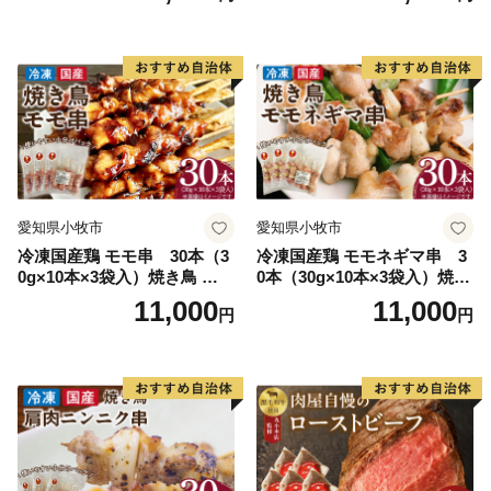
愛知県小牧市
愛知県小牧市
冷凍国産鶏 モモ串 30本（3
冷凍国産鶏 モモネギマ串 3
0g×10本×3袋入）焼き鳥 おつ
0本（30g×10本×3袋入）焼き
まみ バーベキュー 小分け 国
鳥 おつまみ バーベキュー 小
11,000
11,000
円
円
産 鶏肉 焼鳥 やきとり 串 惣
分け 国産 鶏肉 焼鳥 やきとり
菜 おかず 晩酌 冷凍 パーティ
串 惣菜 おかず 晩酌 冷凍 パ
ー 便利 食材 具材 お家居酒屋
ーティー 便利 食材 具材 お家
居酒屋 ねぎま ネギマ