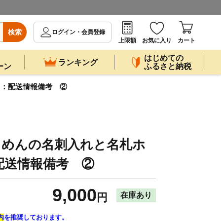
検索
ログイン・会員登録
上限額
お気に入り
カート
はじめての
ランキング
ーン
ふるさと納税
ト：配送情報備考 ②
河もめんの名刺入れと名札ホ
配送情報備考 ②
9,000
在庫あり
円
内
を推奨しております。