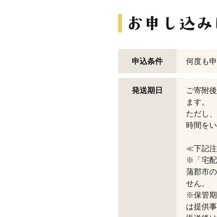
申込条件
何度も申
発送期日
ご寄附後
ます。
ただし、
時間をい
≪下記注
※「宅配
蒲郡市の
せん。
※保管期
は提供事