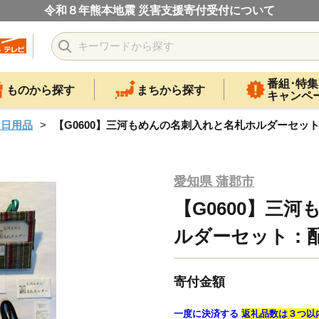
令和８年熊本地震 災害支援寄付受付について
番組･特集
ものから探す
まちから探す
キャンペ
・日用品
【G0600】三河もめんの名刺入れと名札ホルダーセッ
愛知県 蒲郡市
【G0600】三
ルダーセット：
寄付金額
一度に決済する
返礼品数は３つ以