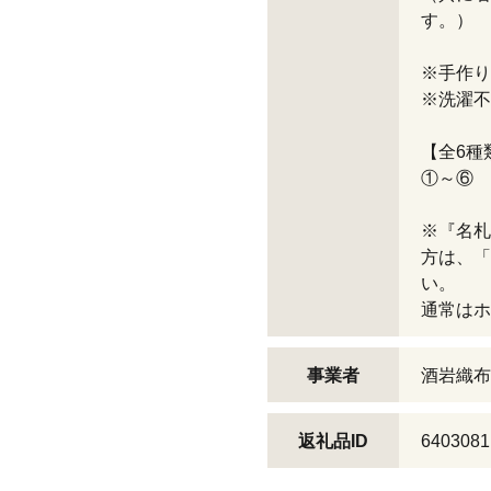
※手作り
※洗濯不
【全6種
①～⑥
※『名札
方は、「
い。
通常はホ
事業者
酒岩織布
返礼品ID
6403081