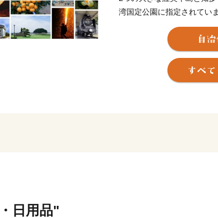
湾国定公園に指定されてい
約47kmの海岸線沿いに4
感じさせる神社や仏閣の多
海から山にかけ変化に富ん
愛され、数多くの文人が好
貨・日用品"