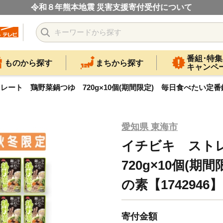
令和８年熊本地震 災害支援寄付受付について
番組･特集
ものから探す
まちから探す
キャンペ
ート 鶏野菜鍋つゆ 720g×10個(期間限定) 毎日食べたい定番鍋の
愛知県 東海市
イチビキ スト
720g×10個(
の素【1742946】
寄付金額