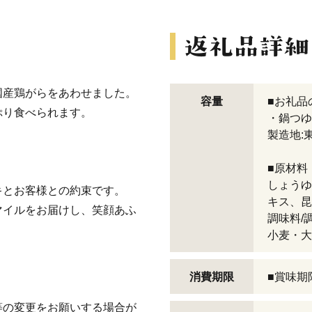
国産鶏がらをあわせました。
容量
■お礼品
ぷり食べられます。
・鍋つゆ(
製造地:
■原材料
しょうゆ
キとお客様との約束です。
キス、昆
マイルをお届けし、笑顔あふ
調味料/
小麦・大
消費期限
■賞味期
等の変更をお願いする場合が