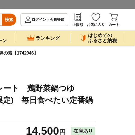
検索
ログイン・会員登録
上限額
お気に入り
カート
はじめての
ランキング
ーン
ふるさと納税
素【1742946】
レート 鶏野菜鍋つゆ
期間限定) 毎日食べたい定番鍋
14,500
在庫あり
円