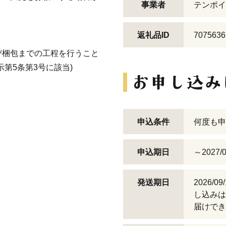
事業者
テンポイ
返礼品ID
7075636
び梱包までの工程を行うこと
第5条第3号に該当)
申込条件
何度も申
申込期日
～2027/0
発送期日
2026/
し込みは
届けでき