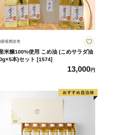
都府長岡京市
産米糠100%使用 こめ油 (こめサラダ油
0g×5本)セット [1574]
13,000
円