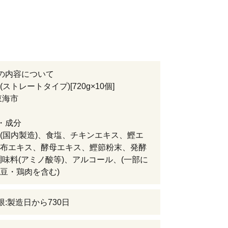
の内容について
ストレートタイプ)[720g×10個]
東海市
・成分
(国内製造)、食塩、チキンエキス、鰹エ
布エキス、酵母エキス、鰹節粉末、発酵
調味料(アミノ酸等)、アルコール、(一部に
豆・鶏肉を含む)
限:製造日から730日