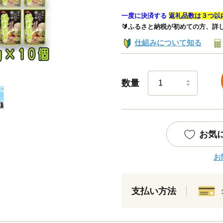
一度に決済する
返礼品数は３つ以
🔰ふるさと納税が初めての方、詳
仕組みについて知る
数量
お気
お
支払い方法