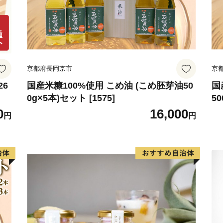
京都府長岡京市
京
26
国産米糠100%使用 こめ油 (こめ胚芽油50
国
0g×5本)セット [1575]
50
0
16,000
円
円