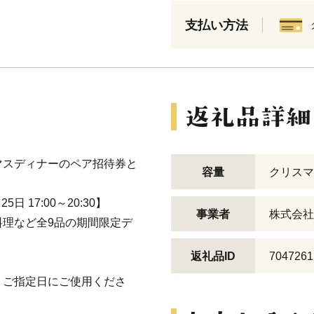
支払い方法
マスディナーのペア招待券と
容量
クリスマ
日 17:00～20:30】
事業者
株式会社
理など全9品の期間限定デ
返礼品ID
7047261
。ご指定日にご使用くださ