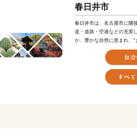
春日井市
春日井市は、名古屋市に隣接
道・道路・空港などの充実
か、豊かな自然に恵まれ、“
いまちです。
さらに「子はかすがい、子育
のさらなる充実”に取り組ん
＊サボテンのまち＊
春日井市のサボテンの歴史は
丹」という真っ赤なサボテ
栽培の副業としてサボテン
昭和34年、伊勢湾台風によ
降、サボテン栽培を主体に
い実生づくりによる一大サ