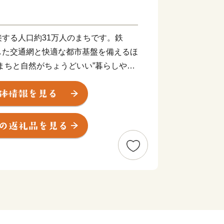
する人口約31万人のまちです。鉄
した交通網と快適な都市基盤を備えるほ
まちと自然がちょうどいい”暮らしやす
ては春日井」を推進し、“子育て支援
でいます。
、昭和28年頃の桃山地区、「緋牡
ンに魅せられ、もも・りんごなどの果樹
栽培を始めたことに始まります。転機は
り果樹園が壊滅状態になり、これ以
切り替え、全国の栽培者がまねのできな
ボテン生産地となりました。