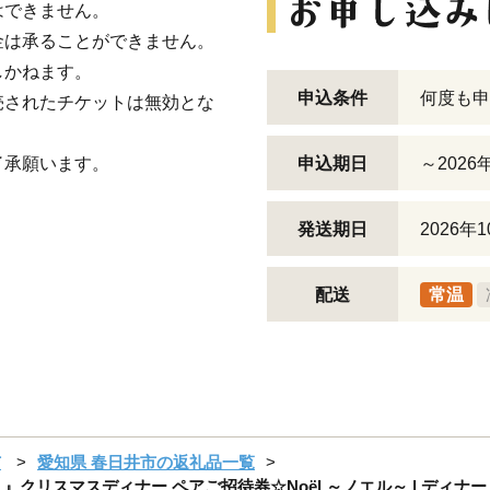
はできません。
金は承ることができません。
しかねます。
申込条件
何度も申
売されたチケットは無効とな
了承願います。
申込期日
～2026
発送期日
2026
配送
常温
市
愛知県 春日井市の返礼品一覧
リスマスディナー ペアご招待券☆Noël ～ノエル～ | ディナー 