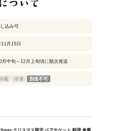
し込み可
年11月15日
年10月中旬～12月上旬頃に順次発送
冷蔵
冷凍
別送不可
Xmas クリスマス限定 ペアチケット 料理 食事