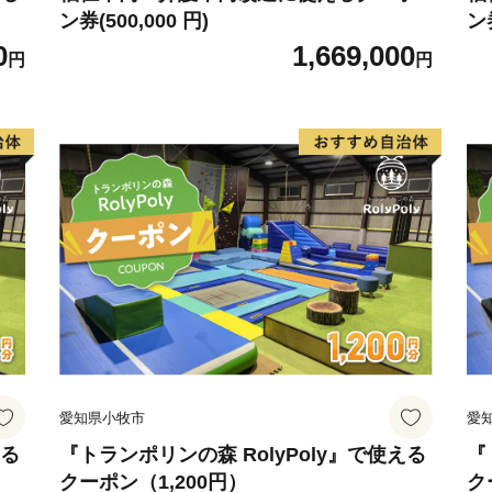
ン券(500,000 円)
ン券
0
1,669,000
円
円
愛知県小牧市
愛
える
『トランポリンの森 RolyPoly』で使える
『
クーポン（1,200円）
ク