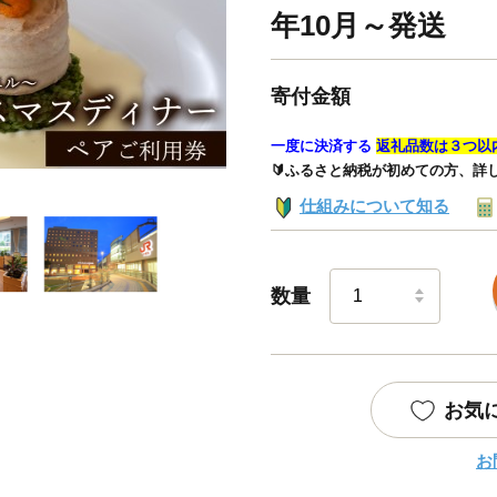
年10月～発送
寄付金額
一度に決済する
返礼品数は３つ以
🔰ふるさと納税が初めての方、詳
仕組みについて知る
数量
お気
お