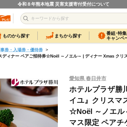
令和８年熊本地震 災害支援寄付受付について
番組･特集
ものから探す
まちから探す
キャンペ
食事券・入場券・優待券
ー ペアご招待券☆Noël ～ノエル～ | ディナー Xmas クリス
愛知県 春日井市
ホテルプラザ勝
イユ』クリスマ
☆Noël ～ノエル
マス限定 ペアチケ