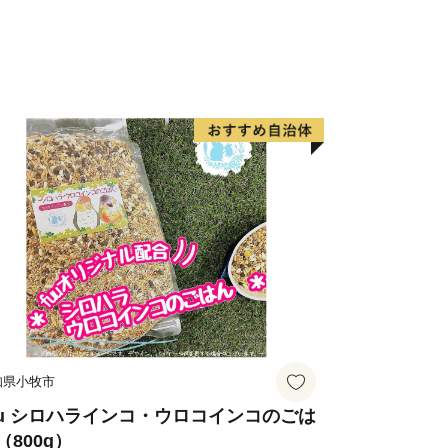
より、ふるさと納税の対象となる地方団
ります。
るさと寄附金担当
makura.kanagawa.jp
知県小牧市
uu シロハラインコ・ウロコインコのごは
（800g）