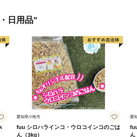
【お知らせ】
鎌倉市は、総務大臣通知に
貨・日用品"
体としての指定を受けてお
【担当課連絡先】
鎌倉市文化観光部産業課ふ
電話 0467-61-3845
FAX 0467-23-8700
メール furusatokifu@city.ka
愛知県小牧市
愛
k
fuu シロハラインコ・ウロコインコのごは
f
ん（3kg）
ん