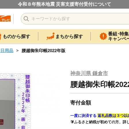
令和８年熊本地震 災害支援寄付受付について
番組･特集
ものから探す
まちから探す
キャンペ
・日用品
腰越御朱印帳2022年版
神奈川県 鎌倉市
腰越御朱印帳202
寄付金額
一度に決済する
返礼品数は３つ以
🔰ふるさと納税が初めての方、詳