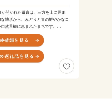
府が開かれた鎌倉は、三方を山に囲ま
的な地形から、みどりと青の鮮やかなコ
い自然景観に恵まれたまちです。
社仏閣などの歴史的遺産は、長い年月の
でも中世の社会を支えた繁栄の歴史と華
います。
受け継いだ美しい自然景観や歴史的遺産
かなかたちで引き継いでいくため、ふる
らの応援を心よりお待ちしております。
＊＊＊＊＊＊＊＊＊＊＊＊＊＊＊＊＊＊