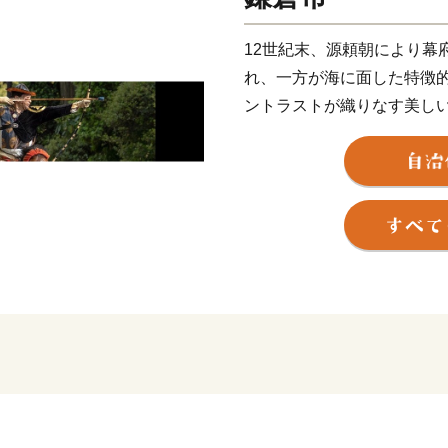
12世紀末、源頼朝により幕
れ、一方が海に面した特徴
ントラストが織りなす美し
そして、今も残る多くの神
なかで守り続けられ、今日
やかな文化を現在に伝えて
鎌倉市では、先人たちから
を大切にし、次の世代に確
さと寄附金を通じた皆様か
＊＊＊＊＊＊＊＊＊＊＊＊
＊＊