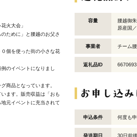
容量
腰越御朱
ゃ花火大会」
原産国／
ちのために」と腰越のお父さ
事業者
チーム腰
００個を使った街の小さな花
返礼品ID
6670693
恒例のイベントになりまし
ング商品となっています。
ています。販売収益は「おも
る地元イベントに充当されて
申込条件
何度も申
発送期日
30日前