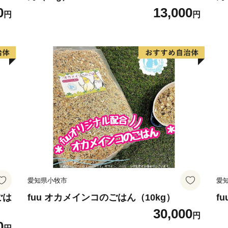
0
13,000
円
円
愛知県小牧市
愛
ごは
fuu オカメインコのごはん（10kg）
f
30,000
円
0