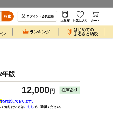
検索
ログイン・会員登録
上限額
お気に入り
カート
はじめての
ランキング
ーン
ふるさと納税
2年版
12,000
在庫あり
円
内
を推奨しております。
しく知りたい方は
こちら
でご確認ください。