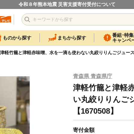
令和８年熊本地震 災害支援寄付受付について
番組･特集
ものから探す
まちから探す
キャンペ
津軽竹籠と津軽赤味噌、水を一滴も使わない丸絞りりんごジュース2本
青森県 青森県庁
津軽竹籠と津軽
い丸絞りりんご
【1670508】
寄付金額