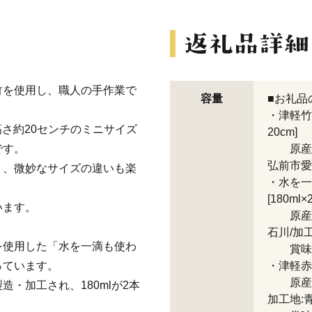
竹を使用し、職人の手作業で
容量
■お礼品
・津軽竹
高さ約20センチのミニサイズ
20cm]
です。
原産地:
弘前市愛
り、微妙なサイズの違いも楽
・水を一
[180ml×
います。
原産地:
石川/加
を使用した「水を一滴も使わ
賞味期
っています。
・津軽赤味
原産地:
・加工され、180mlが2本
加工地: