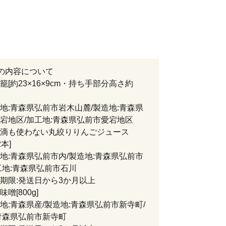
の内容について
籠[約23×16×9cm・持ち手部分高さ約
青森県弘前市岩木山麓/製造地:青森県
宕地区/加工地:青森県弘前市愛宕地区
滴も使わない丸絞りりんごジュース
2本]
青森県弘前市内/製造地:青森県弘前市
工地:青森県弘前市石川
限:発送日から3か月以上
噌[800g]
青森県産/製造地:青森県弘前市新寺町/
青森県弘前市新寺町