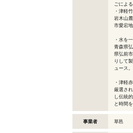
ごによる
・津軽竹
岩木山麓
市愛宕地
・水を一
青森県弘
県弘前市
りして製
ュース。
・津軽赤
厳選され
し伝統的
と時間を
事業者
草邑