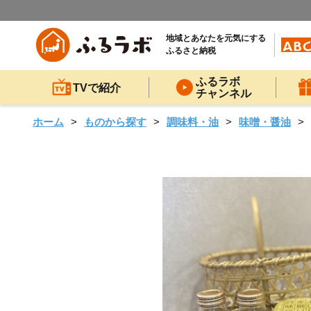
地域とあなたを元気にする
ふるさと納税
ふるラボ
TVで紹介
チャンネル
ホーム
ものから探す
調味料・油
味噌・醤油