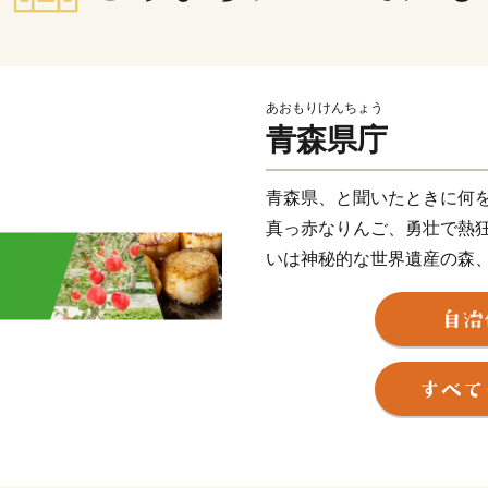
あおもりけんちょう
青森県庁
青森県、と聞いたときに何
真っ赤なりんご、勇壮で熱
いは神秘的な世界遺産の森
それとも新鮮な魚介、ディ
どれもが青森県の誇りです
青森県は、2040年には、人
口比率が40％を超えるなど
人口減少に伴う様々な課題