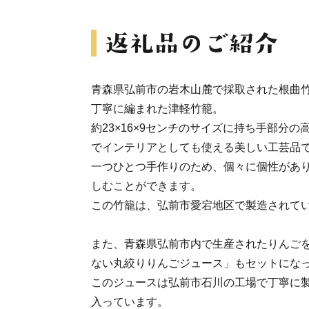
青森県弘前市の岩木山麓で採取された根曲
丁寧に編まれた津軽竹籠。
約23×16×9センチのサイズに持ち手部分の
でインテリアとしても使える美しい工芸品
一つひとつ手作りのため、個々に個性があ
しむことができます。
この竹籠は、弘前市愛宕地区で製造されて
また、青森県弘前市内で生産されたりんご
ない丸絞りりんごジュース」もセットにな
このジュースは弘前市石川の工場で丁寧に製造
入っています。