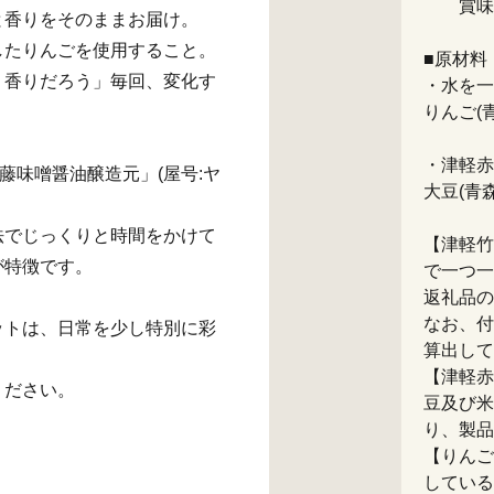
賞味期
と香りをそのままお届け。
したりんごを使用すること。
■原材料
、香りだろう」毎回、変化す
・水を一
りんご(
・津軽赤
藤味噌醤油醸造元」(屋号:ヤ
大豆(青
法でじっくりと時間をかけて
【津軽竹
が特徴です。
で一つ一
返礼品の
なお、付
ットは、日常を少し特別に彩
算出して
【津軽赤
ください。
豆及び米
り、製品
【りんご
している