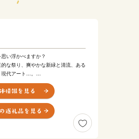
を思い浮かべますか？
狂的な祭り、爽やかな新緑と清流、ある
、現代アート…。
ープな郷土料理、旬の美食の数々。
。
口が100万人を下回るとともに、老年人
、人口構造の重要な局面を迎えます。
を乗り越え、青森県の持つ価値を次の世