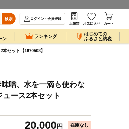
検索
ログイン・会員登録
上限額
お気に入り
カート
はじめての
ランキング
ーン
ふるさと納税
セット【1670508】
赤味噌、水を一滴も使わな
ジュース2本セット
20,000
在庫なし
円