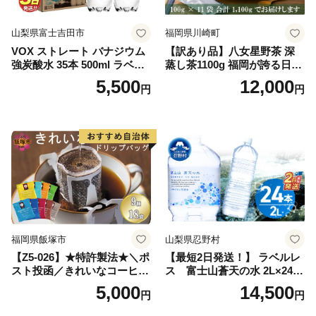
山梨県富士吉田市
福岡県川崎町
VOX ストレート バナジウム
【訳あり品】八女星野茶 深
強炭酸水 35本 500ml ラベル
蒸し茶1100g 福岡が誇る日本
レス【富士吉田市限定カート
茶_ 訳アリ 常温 お茶 茶袋 常
5,500
12,000
円
円
ン】
備品 おちゃ ocha 茶葉 緑茶
飲料 飲み物 八女 茶 日本茶
深むし茶 深蒸し 訳あり お茶
っぱ tea 八女茶 お手軽 簡単
小分け お土産 お取り寄せ グ
ルメ 福岡 九州 福岡県 国産
日本 ふかむし茶 ふかむし 家
庭用 自宅用 ちゃ りょくちゃ
ふかむしちゃ 急須 甘み 川崎
町 送料無料
福岡県飯塚市
山梨県忍野村
【Z5-026】★特許製法★＼ポ
【最短2日発送！】 ラベルレ
スト投函／きれいなコーヒー
ス 富士山蒼天の水 2L×24本
ドリップバッグ9種セット(18
（4ケース）※離島不可 天然
5,000
14,500
円
円
袋)ゆうパケットでお届け！
水 ミネラルウォーター 水 ペ
ットボトル 2000ml バナジウ