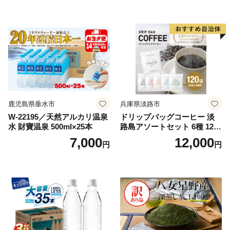
鹿児島県垂水市
兵庫県淡路市
W-22195／天然アルカリ温泉
ドリップバッグコーヒー 淡
水 財寶温泉 500ml×25本
路島アソートセット 6種 120
袋 飲み比べ コーヒー
7,000
12,000
円
円