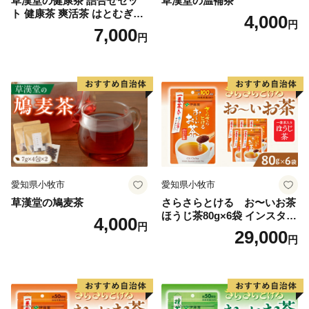
草漢堂の健康茶 詰合せセッ
草漢堂の温補茶
ト 健康茶 爽活茶 はとむぎ茶
4,000
円
温補茶 健食茶 和漢紅茶 お茶
7,000
円
愛知県小牧市
愛知県小牧市
草漢堂の鳩麦茶
さらさらとける お〜いお茶
ほうじ茶80g×6袋 インスタン
4,000
円
トほうじ茶 粉末ほうじ茶 粉
29,000
円
末茶 おーいお茶 粉末緑茶