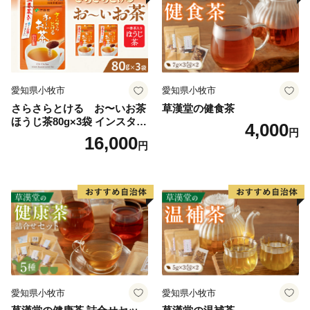
愛知県小牧市
愛知県小牧市
さらさらとける お〜いお茶
草漢堂の健食茶
ほうじ茶80g×3袋 インスタン
4,000
円
トほうじ茶 粉末ほうじ茶 粉
16,000
円
末茶 おーいお茶 粉末緑茶
愛知県小牧市
愛知県小牧市