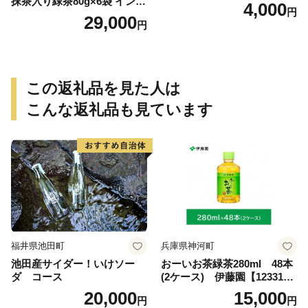
抹茶入り緑茶80g×6袋 インス
4,000
円
タント緑茶 粉末緑茶 粉末茶
29,000
円
おーいお茶 粉末緑茶
この返礼品を見た人は
こんな返礼品も見ています
福井県池田町
兵庫県神河町
池田産サイダー！いけソー
おーいお茶緑茶280ml 48本
ダ コース
(2ケース) 伊藤園【123317
3】
20,000
15,000
円
円