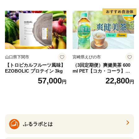
ム天然水 飲料水 軟水 鉱水 国
産 シリカ ミネラル 美容 備蓄
防災 長期保存 富士山 山梨県
忍野村
山口県下関市
宮崎県えびの市
【トロピカルフルーツ風味】
（3回定期便）爽健美茶 600
EZOBOLIC プロテイン 3kg
ml PET【コカ・コーラ】ペ
ットボトル 1ケース(24本) 定
57,000
22,800
円
円
期便 3回(72本) セット お茶
カフェインゼロ ノンカフェ
イン ハトムギ ブレンド茶 宮
崎県 えびの市 送料無料
ふるラボとは