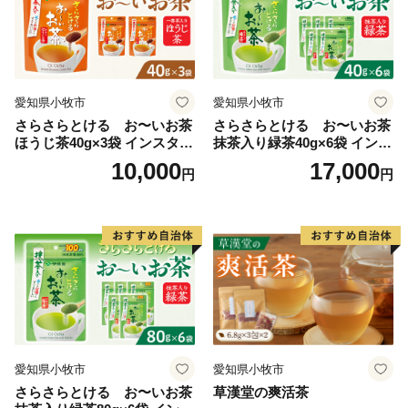
愛知県小牧市
愛知県小牧市
さらさらとける お〜いお茶
さらさらとける お〜いお茶
ほうじ茶40g×3袋 インスタン
抹茶入り緑茶40g×6袋 インス
トほうじ茶 粉末ほうじ茶 粉
タント緑茶 粉末緑茶 粉末茶
10,000
17,000
円
円
末茶 おーいお茶 粉末緑茶
おーいお茶 粉末緑茶
愛知県小牧市
愛知県小牧市
さらさらとける お〜いお茶
草漢堂の爽活茶