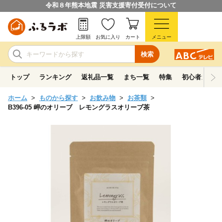
令和８年熊本地震 災害支援寄付受付について
上限額
お気に入り
カート
メニュー
検索
トップ
ランキング
返礼品一覧
まち一覧
特集
初心者ガイド
ホーム
ものから探す
お飲み物
お茶類
B396-05 岬のオリーブ レモングラスオリーブ茶