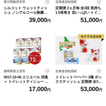
香川県観音寺市
北海道倶知安町
シルコット ウェットティッ
定期便 2ヵ月毎 全3回 長持ち
シュ ノンアルコール除菌詰
1.5倍巻き 花いっぱい トイレ
替（43枚×3P）×24袋 日用品
ットペーパー ダブル 45ｍ 計
39,000
51,000
円
円
おもちゃ 拭き取り 手拭き 外
72ロール 全18種 花柄 プリン
出時 お出かけ時 食事前 緑茶
ト ハーブ 香り付き 日本製 ま
カテキン配合
とめ買い 防災 常備品 ペーパ
ー 消耗品 備蓄 送料無料 北海
道 倶知安町 日用品
静岡県富士宮市
北海道倶知安町
0017-10-06 エリエール 消臭
トイレットペーパー 2種 ボッ
＋ トイレットティシュー し
クスティッシュ 定期便 全3
っかり香るフレッシュクリア
回 日本製 まとめ買い 防災
17,000
53,000
円
円
の香り ダブル 12ロール×6パ
常備品 日用雑貨 消耗品 生活
ック 72ロール 25m トイレ
必需品 大容量 備蓄 リサイク
ットペーパー パルプ100％ 消
ル ティッシュ ペーパー まと
臭 防臭 日用品 消耗品 備蓄
め買い 雑貨 倶知安町