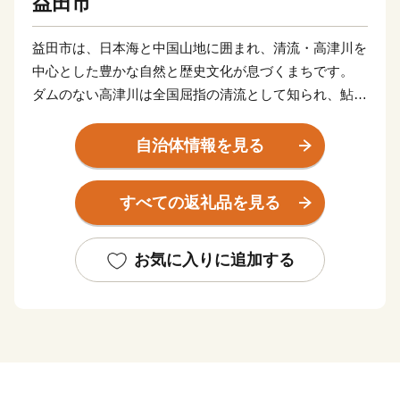
益田市
益田市は、日本海と中国山地に囲まれ、清流・高津川を
中心とした豊かな自然と歴史文化が息づくまちです。
ダムのない高津川は全国屈指の清流として知られ、鮎や
わさび、もくずがになどの水産品、美都ゆずやアムスメ
ロン、ぶどうなどの農産物を育んでいます。
自治体情報を見る
市内には画聖「雪舟」が手がけた庭園や歌聖「柿本人麻
呂」を祀る神社があり、中世の町並みが今も残る文化の
すべての返礼品を見る
まちとして日本遺産にも認定されています。
また、益田市は「過疎」という言葉が生まれた地でもあ
り、人口減少という課題に向き合いながら、“ひとづく
お気に入りに追加する
り”によるまちづくりを進めています。
ふるさと納税を通じて、益田市の魅力ある資源と未来を
ぜひ応援してください。