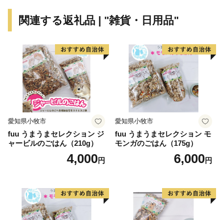
関連する返礼品 | "雑貨・日用品"
愛知県小牧市
愛知県小牧市
fuu うまうまセレクション ジ
fuu うまうまセレクション モ
ャービルのごはん（210g）
モンガのごはん（175g）
4,000
6,000
円
円