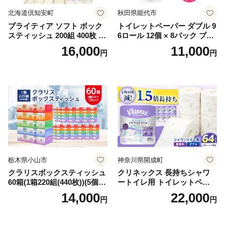
北海道倶知安町
秋田県能代市
ブライティア ソフト ボック
トイレットペーパー ダブル 9
スティッシュ 200組 400枚 60
6ロール 12個 × 8パック ブラ
箱 日本製 まとめ買い ティッ
ンカ 再生紙 100％ 芯あり 日
16,000
11,000
円
円
シュ リサイクル 長持 防災 常
用品 消耗品 無香料 生活用品
備品 日用雑貨 消耗品 生活必
備蓄 秋田県 能代市 送料無料
需品 備蓄 ペーパー 紙 北海道
《能代製紙》
倶知安町 日用品
栃木県小山市
神奈川県開成町
クラリスボックスティッシュ
クリネックス 長持ちシャワ
60箱(1箱220組(440枚))(5個入
ートイレ用 トイレットペー
り×12セット)【1256759】
パー（ダブル）64ロール(8ロ
14,000
22,000
円
円
ール×8パック) 開成町 トイレ
ットペーパーダブル 日用品
国産 新生活 ダブル SDGs 備