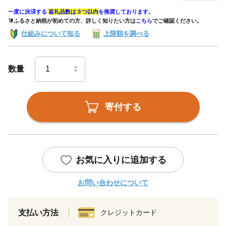
一度に決済する
返礼品数は３つ以内
を推奨しております。
🔰ふるさと納税が初めての方、詳しく知りたい方は
こちら
でご確認ください。
仕組みについて知る
上限額を調べる
数量
寄付する
お気に入りに追加する
お問い合わせについて
支払い方法
クレジットカード