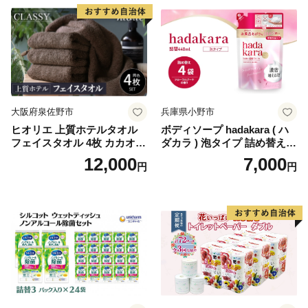
蓄 防災 エコ 消耗品 生活雑貨
生活用品 無香料 トイレット
ペーパー ダブル といれっと
ぺーぱー トイレ クレシア ト
イレットペーパー [BDBH002
-1]
大阪府泉佐野市
兵庫県小野市
ヒオリエ 上質ホテルタオル
ボディソープ hadakara ( ハ
フェイスタオル 4枚 カカオ
ダカラ ) 泡タイプ 詰め替え 4
【タオル 泉州タオル 吸水 普
40ml×4袋 ボディーソープ 泡
12,000
7,000
円
円
段使い 無地 シンプル 日用品
ボディソープ 泡 日用品 消耗
ふわふわ ふかふか 家族 たお
品 バス用品 大容量 いい 匂い
る 一人暮らし】
ボディ 保湿 LION ライオン
泡石鹸 石鹸 兵庫 兵庫県 小野
市