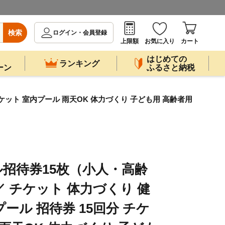
検索
ログイン・会員登録
上限額
お気に入り
カート
はじめての
ランキング
ーン
ふるさと納税
ケット 室内プール 雨天OK 体力づくり 子ども用 高齢者用
招待券15枚（小人・高齢
／ チケット 体力づくり 健
ール 招待券 15回分 チケ