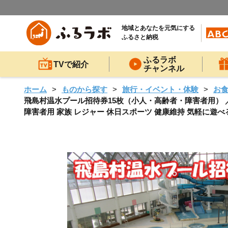
地域とあなたを元気にする
ふるさと納税
ふるラボ
TVで紹介
チャンネル
ホーム
ものから探す
旅行・イベント・体験
お
飛島村温水プール招待券15枚（小人・高齢者・障害者用） ／ 
障害者用 家族 レジャー 休日スポーツ 健康維持 気軽に遊べる 