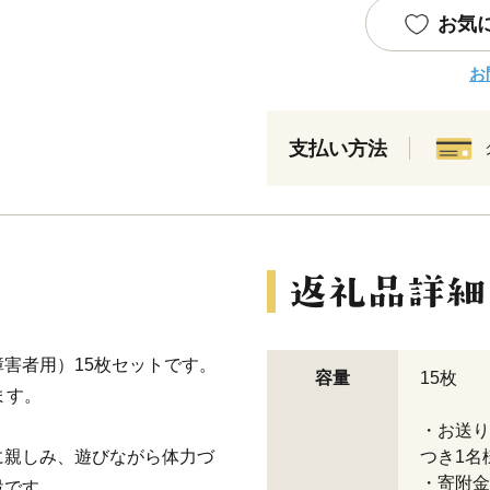
お気
お
支払い方法
害者用）15枚セットです。
容量
15枚
ます。
・お送り
に親しみ、遊びながら体力づ
つき1名
・寄附金
設です。