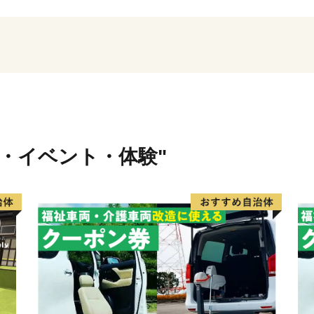
臨海工業地帯には、輸送関
鋼関連事業所・火力発電所
要な地位となっています。
皆様からの応援を心よりお
【ご注意】
・返礼品の送付は、飛島村
す。
行・イベント・体験"
・寄附につきましては、年
ん。
・返礼品のお届けには1～2
・返礼品の写真はイメージ