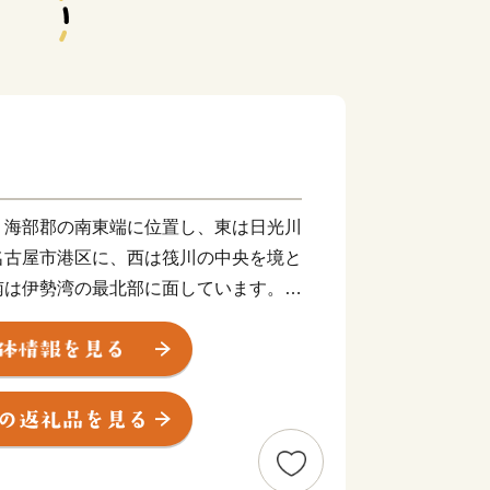
、海部郡の南東端に位置し、東は日光川
名古屋市港区に、西は筏川の中央を境と
南は伊勢湾の最北部に面しています。
㎡と小さな村ですが、北部は農村地帯、南
おり、昔ながらの田園風景と、名古屋港
しての機能が共存している村です。
露地野菜・温室野菜・花卉等の栽培が盛
、一部では金魚の養殖も行われていま