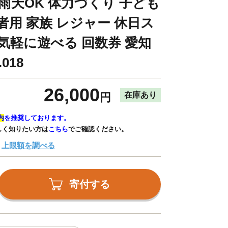
雨天OK 体力づくり 子ども
者用 家族 レジャー 休日ス
 気軽に遊べる 回数券 愛知
018
26,000
在庫あり
円
内
を推奨しております。
しく知りたい方は
こちら
でご確認ください。
上限額を調べる
寄付する