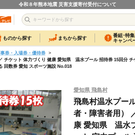
令和８年熊本地震 災害支援寄付受付について
番組･特集
ものから探す
まちから探す
キャンペ
食事券・入場券・優待券
チケット 体力づくり 健康 愛知県 温水プール 招待券 15回分 チ
回数券 愛知 スポーツ施設 No.018
愛知県 飛島村
飛島村温水プール
者・障害者用） 
康 愛知県 温水プ