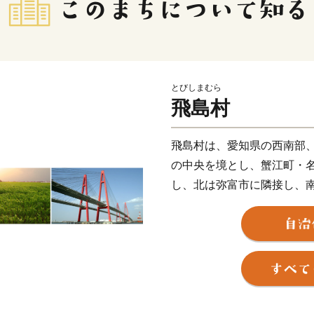
とびしまむら
飛島村
飛島村は、愛知県の西南部
の中央を境とし、蟹江町・
し、北は弥富市に隣接し、
全体の面積は約22.43ｋ
部は臨海工業地帯となって
を中心とした貿易の拠点と
農村地帯では、水稲・麦・
んに行われています。また
す。