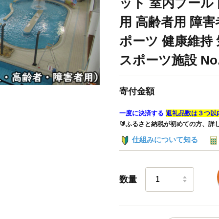
ット 室内プール 
用 高齢者用 障害
ポーツ 健康維持
スポーツ施設 No.
寄付金額
一度に決済する
返礼品数は３つ以
🔰ふるさと納税が初めての方、詳
仕組みについて知る
数量