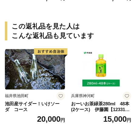
この返礼品を見た人は
こんな返礼品も見ています
福井県池田町
兵庫県神河町
池田産サイダー！いけソー
おーいお茶緑茶280ml 48本
ダ コース
(2ケース) 伊藤園【123317
3】
20,000
15,000
円
円