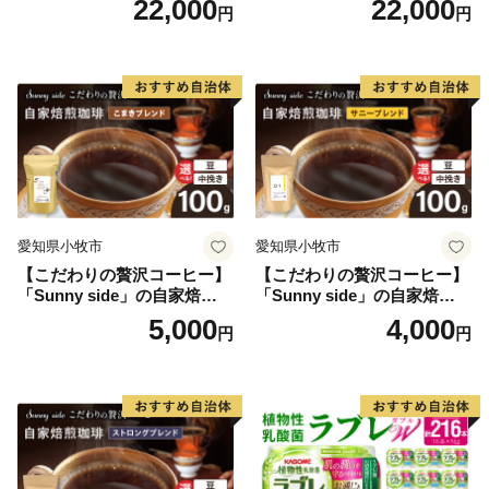
22,000
22,000
円
円
末飲料 粉末茶 簡単 手軽 ホッ
セラー 粉末飲料 粉末茶 簡単
ト アイス
手軽 ホット アイス
愛知県小牧市
愛知県小牧市
【こだわりの贅沢コーヒー】
【こだわりの贅沢コーヒー】
「Sunny side」の自家焙煎珈
「Sunny side」の自家焙煎珈
琲こまきブレンド（100g）
琲サニーブレンド（100g）
5,000
4,000
円
円