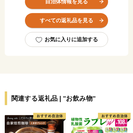
自治体情報を見る
度」による「ふるさと 岩出市応援寄附金」としてお寄
せください。
すべての返礼品を見る
岩出市では、「ふるさと納税」の本旨に基づき、特産
品等の返礼は行っておりませんでしたが、地元特産品等
お気に入りに追加する
のPR、販路拡大等による地元事業者の活性化を図るた
め、市外在住でふるさと納税された方を対象に、地元特
産品を返礼品として贈呈します。
【業務委託先への委託について】
岩出市ふるさと納税の業務を遂行する上で必要な業務委
関連する返礼品 | "お飲み物"
託先(寄附受付・返礼品手配・受領証明書の発行及び送
付・各種お問い合わせ受付・配送サービスを委託した企
業など)へ寄附者様の個人情報を委託させていただく場
合がございますが、その場合には、守秘義務契約等を締
結し、個人情報保護に万全を期します。