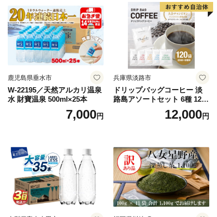
鹿児島県垂水市
兵庫県淡路市
W-22195／天然アルカリ温泉
ドリップバッグコーヒー 淡
水 財寶温泉 500ml×25本
路島アソートセット 6種 120
袋 飲み比べ コーヒー
7,000
12,000
円
円