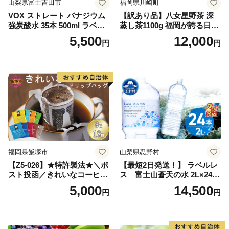
山梨県富士吉田市
福岡県川崎町
VOX ストレート バナジウム
【訳あり品】八女星野茶 深
強炭酸水 35本 500ml ラベル
蒸し茶1100g 福岡が誇る日本
レス【富士吉田市限定カート
茶_ 訳アリ 常温 お茶 茶袋 常
5,500
12,000
円
円
ン】
備品 おちゃ ocha 茶葉 緑茶
飲料 飲み物 八女 茶 日本茶
深むし茶 深蒸し 訳あり お茶
っぱ tea 八女茶 お手軽 簡単
小分け お土産 お取り寄せ グ
ルメ 福岡 九州 福岡県 国産
日本 ふかむし茶 ふかむし 家
庭用 自宅用 ちゃ りょくちゃ
ふかむしちゃ 急須 甘み 川崎
町 送料無料
福岡県飯塚市
山梨県忍野村
【Z5-026】★特許製法★＼ポ
【最短2日発送！】 ラベルレ
スト投函／きれいなコーヒー
ス 富士山蒼天の水 2L×24本
ドリップバッグ9種セット(18
（4ケース）※離島不可 天然
5,000
14,500
円
円
袋)ゆうパケットでお届け！
水 ミネラルウォーター 水 ペ
ットボトル 2000ml バナジウ
ム天然水 飲料水 軟水 鉱水 国
産 シリカ ミネラル 美容 備蓄