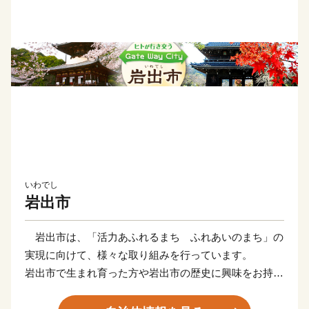
いわでし
岩出市
岩出市は、「活力あふれるまち ふれあいのまち」の
実現に向けて、様々な取り組みを行っています。
岩出市で生まれ育った方や岩出市の歴史に興味をお持ち
の方など、自分と関わりが深い地域として岩出市を応
援、貢献したいというあなたの思いを「ふるさと納税制