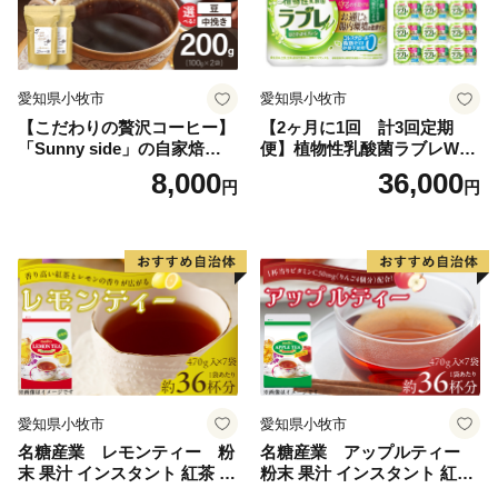
---------------------------------------------------------------------------
---
愛知県小牧市
愛知県小牧市
【こだわりの贅沢コーヒー】
【2ヶ月に1回 計3回定期
本サイトの運営は、株式会社ローカルがおこなっており
「Sunny side」の自家焙煎珈
便】植物性乳酸菌ラブレW
ます。
琲こまきブレンド（200g）
プレーン36本（計108本）
8,000
36,000
円
円
お電話及びメールは、当社がご対応いたします。
【返礼品の内容・お届け先・お届け時期等についての問
合せ先】
E-mail：iwade@lo-cal.co.jp
TEL:050-6882-5757 FAX:050-3588-2325
愛知県小牧市
愛知県小牧市
名糖産業 レモンティー 粉
名糖産業 アップルティー
末 果汁 インスタント 紅茶 ビ
粉末 果汁 インスタント 紅茶
タミンC 袋 ロングセラー 粉
ティー ビタミンC 袋 ロング