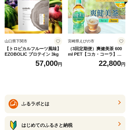
防災 長期保存 富士山 山梨県
忍野村
山口県下関市
宮崎県えびの市
【トロピカルフルーツ風味】
（3回定期便）爽健美茶 600
EZOBOLIC プロテイン 3kg
ml PET【コカ・コーラ】ペ
ットボトル 1ケース(24本) 定
57,000
22,800
円
円
期便 3回(72本) セット お茶
カフェインゼロ ノンカフェ
イン ハトムギ ブレンド茶 宮
崎県 えびの市 送料無料
ふるラボとは
はじめてのふるさと納税