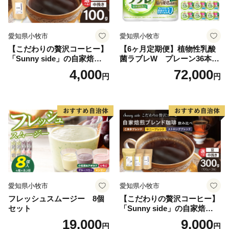
愛知県小牧市
愛知県小牧市
【こだわりの贅沢コーヒー】
【6ヶ月定期便】植物性乳酸
「Sunny side」の自家焙煎珈
菌ラブレW プレーン36本
琲ストロングブレンド（100
（計216本）
4,000
72,000
円
円
g）
愛知県小牧市
愛知県小牧市
フレッシュスムージー 8個
【こだわりの贅沢コーヒー】
セット
「Sunny side」の自家焙煎珈
琲ブレンド珈琲飲み比べセッ
19,000
9,000
円
円
ト（300g）