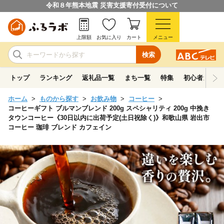
令和８年熊本地震 災害支援寄付受付について
上限額
お気に入り
カート
メニュー
検索
トップ
ランキング
返礼品一覧
まち一覧
特集
初心者ガイド
ホーム
ものから探す
お飲み物
コーヒー
コーヒーギフト ブルマンブレンド 200g スペシャリティ 200g 中挽き
タウンコーヒー《30日以内に出荷予定(土日祝除く)》和歌山県 岩出市
コーヒー 珈琲 ブレンド カフェイン