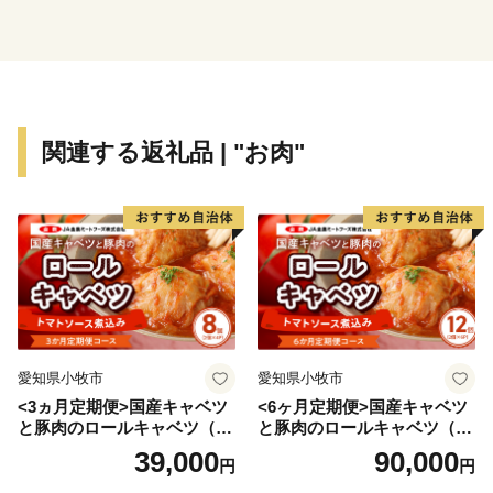
の飼育やマンゴーの栽培など様々な事業にも有効活用さ
れています。
観光産業では「然別湖」の周辺で温泉・キャンプ・カヌ
ーなど多彩な自然を体験することができ、他にも神田日
関連する返礼品 | "お肉"
勝記念美術館をはじめとする文化施設も充実しており、
鹿追町を楽しむ事ができます。また様々なイベントを行
っており、「然別湖」では冬の間のみ凍結した湖上に作
られた村「しかりべつ湖コタン」が開かれ、雪と氷の真
っ白な世界で十勝の冬を楽しむことができます。秋に獲
れたばかりの新そばが味わえる「鹿追そばまつり」や、
アイヌ文化を間近で体験できる「白蛇姫まつり」なども
あります。
愛知県小牧市
愛知県小牧市
<3ヵ月定期便>国産キャベツ
<6ヶ月定期便>国産キャベツ
また教育にも力を入れており、幼・小・中・高一貫した
と豚肉のロールキャベツ（4P
と豚肉のロールキャベツ（6P
英語教育と、高校生のカナダ短期留学を経験する事で使
入り）
入り）
39,000
90,000
円
円
える英語力と国際的なコミニュケーション能力を全員に