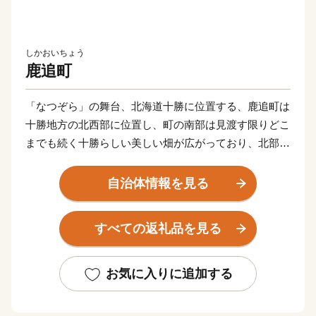
しかおいちょう
鹿追町
「なつぞら」の舞台、北海道十勝に位置する、鹿追町は
十勝地方の北西部に位置し、町の南部は見渡す限りどこ
までも続く十勝らしい美しい畑が広がっており、北部に
は日本で一番大きな国立公園である「大雪山国立公園」
を有し、その中に北海道で一番高い標高の湖「然別湖
自治体情報を見る
（しかりべつこ）」がある自然豊かな町です。
すべての返礼品を見る
農業と観光を主な産業としており、農業生産の半分以上
は生乳で占めています。また他にも家畜から出た排泄物
などを国内最大級の「バイオガスプラント」で処理し、
お気に入りに追加する
発生したバイオマスエネルギーを利用した循環型農業を
進めています。そのバイオマスエネルギーはチョウザメ