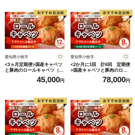
身につけてもらう。また鹿追町の身近な自然から、環境
問題に対する知識と理念と行動力を身につけた生徒を育
てる地球学などを学ぶことによって国際社会に貢献する
人材の育成を目指す独自の教育を行っています。
愛知県小牧市
愛知県小牧市
<3ヵ月定期便>国産キャベツ
<2か月に1回 計6回 定期便
と豚肉のロールキャベツ（6P
>国産キャベツと豚肉のロー
入り）
ルキャベツ（4P入り）
45,000
78,000
円
円