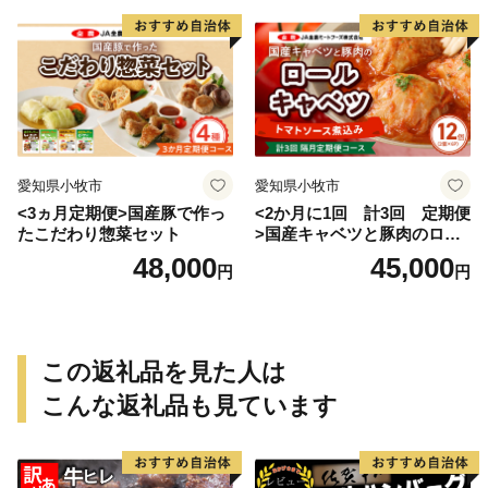
愛知県小牧市
愛知県小牧市
<3ヵ月定期便>国産豚で作っ
<2か月に1回 計3回 定期便
たこだわり惣菜セット
>国産キャベツと豚肉のロー
ルキャベツ（6P入り）
48,000
45,000
円
円
この返礼品を見た人は
こんな返礼品も見ています