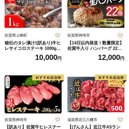
佐賀県上峰町
佐賀県神埼市
秘伝のタレ漬け!(訳あり)牛ヒ
【14日以内発送！数量限定】
レサイコロステーキ 1000g
佐賀牛入り ハンバーグ 22個
【B-1098-AS】
2.6kg(120g×22個)【佐賀牛
10,000
12,000
円
円
黒毛和牛 ブランド牛 九州 ハ
ンバーグ 牛肉 豚肉 国産 お弁
当 おかず 惣菜 おすすめ 人
気】(H083106)
佐賀県神埼市
滋賀県近江八幡市
【訳あり】佐賀牛ヒレステー
【げんさん】近江牛A5ラン