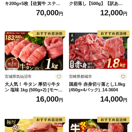
キ200g×5枚【佐賀牛 ステー
ク切落し【500g】【訳あり】
キ ブランド肉 ヒレ肉 フィレ
【DG12W】
70,000
12,000
円
円
肉 ジューシー ヘルシー】(H0
65175)
宮城県気仙沼市
宮崎県都城市
大人気！ 牛タン 厚切り牛タ
国産牛 赤身切り落とし1.8kg
ン 塩味 1kg (500g×2) [モ〜ラ
(450g×4パック)_14-3604
ンド 宮城県 気仙沼市 205646
16,000
14,000
円
円
60] 肉 牛肉 精肉 牛たん 牛タ
ン塩 牛たん塩 冷凍 焼肉 BB
Q アウトドア バーベキュー
厚切り タン