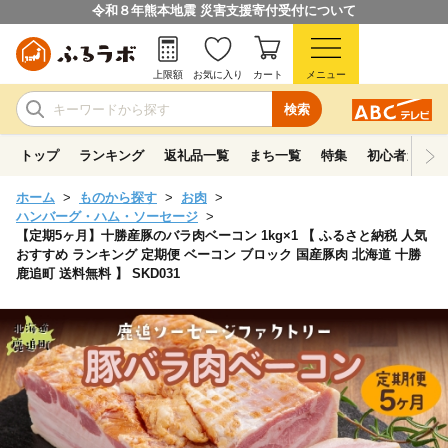
令和８年熊本地震 災害支援寄付受付について
上限額
お気に入り
カート
メニュー
検索
トップ
ランキング
返礼品一覧
まち一覧
特集
初心者ガイド
ホーム
ものから探す
お肉
ハンバーグ・ハム・ソーセージ
【定期5ヶ月】十勝産豚のバラ肉ベーコン 1kg×1 【 ふるさと納税 人気
おすすめ ランキング 定期便 ベーコン ブロック 国産豚肉 北海道 十勝
鹿追町 送料無料 】 SKD031