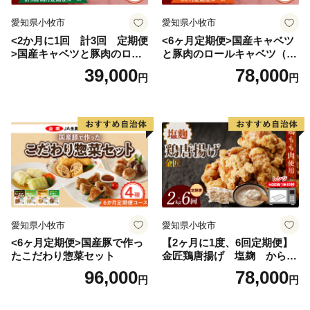
愛知県小牧市
愛知県小牧市
<2か月に1回 計3回 定期便
<6ヶ月定期便>国産キャベツ
>国産キャベツと豚肉のロー
と豚肉のロールキャベツ（4P
ルキャベツ（4P入り）
入り）
39,000
78,000
円
円
愛知県小牧市
愛知県小牧市
<6ヶ月定期便>国産豚で作っ
【2ヶ月に1度、6回定期便】
たこだわり惣菜セット
金匠鶏唐揚げ 塩麹 からあ
げ
96,000
78,000
円
円