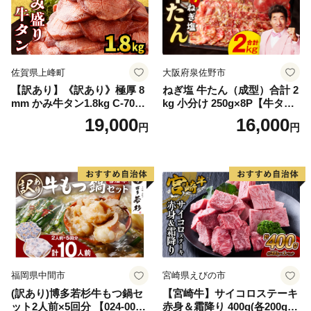
佐賀県上峰町
大阪府泉佐野市
【訳あり】《訳あり》極厚 8
ねぎ塩 牛たん（成型）合計 2
mm かみ牛タン1.8kg C-709-
kg 小分け 250g×8P【牛タン
AS
牛肉 焼肉用 薄切り 訳あり サ
19,000
16,000
円
円
イズ不揃い】
福岡県中間市
宮崎県えびの市
(訳あり)博多若杉牛もつ鍋セ
【宮崎牛】サイコロステーキ
ット2人前×5回分 【024-002
赤身＆霜降り 400g(各200g×