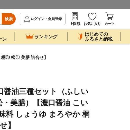
検索
ログイン・会員登録
上限額
お気に入り
カート
はじめての
ランキング
ーン
ふるさと納税
桐印 松印 美膳 詰合せ】
口醤油三種セット（ふしい
・美膳）【濃口醤油 こい
味料 しょうゆ まろやか 桐
合せ】