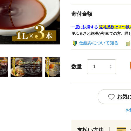
寄付金額
一度に決済する
返礼品数は３つ以
🔰ふるさと納税が初めての方、詳
仕組みについて知る
数量
お気
お
支払い方法