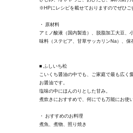
※HPにレシピを載せておりますのでぜひご
・ 原材料
アミノ酸液（国内製造）、脱脂加工大豆、
味料（ステビア、甘草サッカリンNa）、保
■ ふしいち松
こいくち醤油の中でも、ご家庭で最も広く
お醤油です。
塩味の中にほんのりとした甘み。
煮炊きにおすすめで、何にでも万能にお使
・ おすすめのお料理
煮魚、煮物、照り焼き