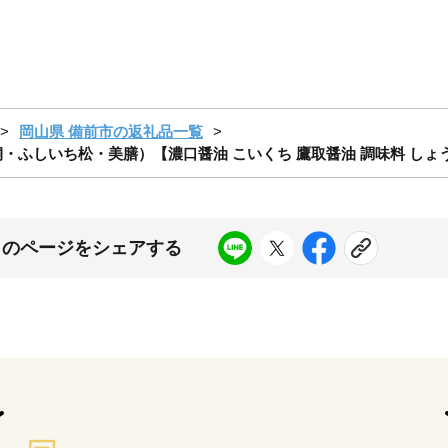
岡山県 備前市の返礼品一覧
ふしいち松・美膳）【濃口醤油 こいくち 鷹取醤油 調味料 しょうゆ
このページをシェアする