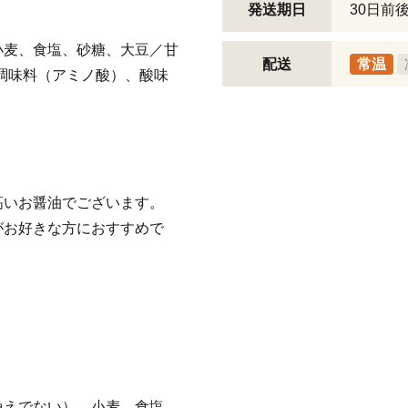
発送期日
30日前
小麦、食塩、砂糖、大豆／甘
配送
常温
調味料（アミノ酸）、酸味
高いお醤油でございます。
がお好きな方におすすめで
換えでない）、小麦、食塩、