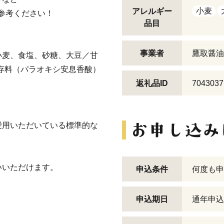
小麦
アレルギー
参考ください！
品目
事業者
鷹取醤油
小麦、食塩、砂糖、大豆／甘
存料（パラオキシ安息香酸）
返礼品ID
7043037
愛用いただいている標準的な
いいただけます。
申込条件
何度も申
申込期日
通年申込