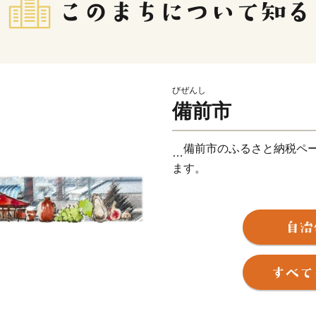
びぜんし
備前市
備前市のふるさと納税ペー
ます。
備前市は、岡山県の東南端
す。
市の約80％が山地で構成
が広がるなど地形は変化に
また、豊かな自然環境に恵
然災害の少なさを兼ね備え