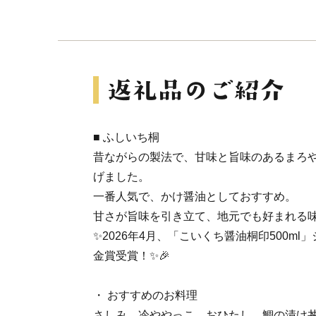
■ ふしいち桐
昔ながらの製法で、甘味と旨味のあるまろ
げました。
一番人気で、かけ醤油としておすすめ。
甘さが旨味を引き立て、地元でも好まれる
✨2026年4月、「こいくち醤油桐印500m
金賞受賞！✨🎉
・ おすすめのお料理
さしみ、冷ややっこ、おひたし、鯛の漬け