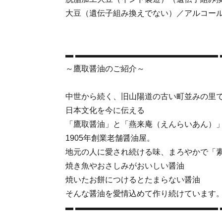
大豆（遺伝子組み換えでない）／アルコー
▬ ▬▬▬▬▬▬▬▬▬▬▬▬▬▬▬▬▬▬ 
～鷹取醤油のご紹介～
中世から続く、旧山陽道の古い町並みの里
日本文化を今に伝える
「鷹取醤油」と「燕来庵（えんらいあん）
1905年創業老舗醤油屋。
地元の人に愛され続ける味、まろやかで「
焼き魚やおさしみがおいしい醤油
焼いたお餅につけるとたまらない醤油
そんな醤油を愛情込めて作り続けています
▬ ▬▬▬▬▬▬▬▬▬▬▬▬▬▬▬▬▬▬ 