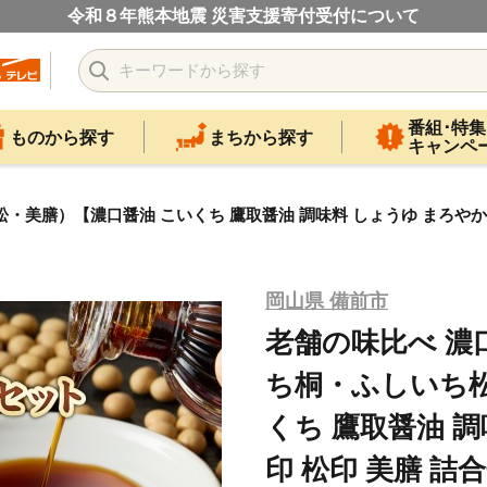
令和８年熊本地震 災害支援寄付受付について
番組･特集
ものから探す
まちから探す
キャンペ
美膳）【濃口醤油 こいくち 鷹取醤油 調味料 しょうゆ まろやか 
岡山県 備前市
老舗の味比べ 濃
ち桐・ふしいち松
くち 鷹取醤油 調
印 松印 美膳 詰