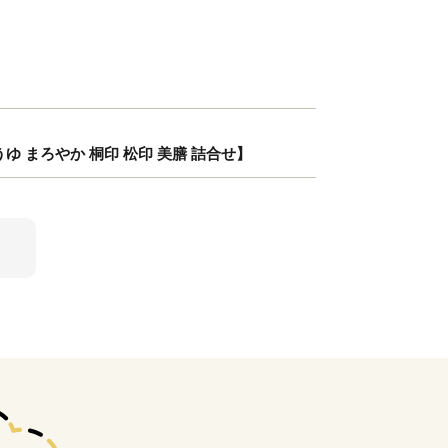
 まろやか 桐印 松印 美膳 詰合せ】