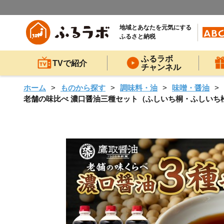
地域とあなたを元気にする
ふるさと納税
ふるラボ
TVで紹介
チャンネル
ホーム
ものから探す
調味料・油
味噌・醤油
老舗の味比べ 濃口醤油三種セット（ふしいち桐・ふしいち松・