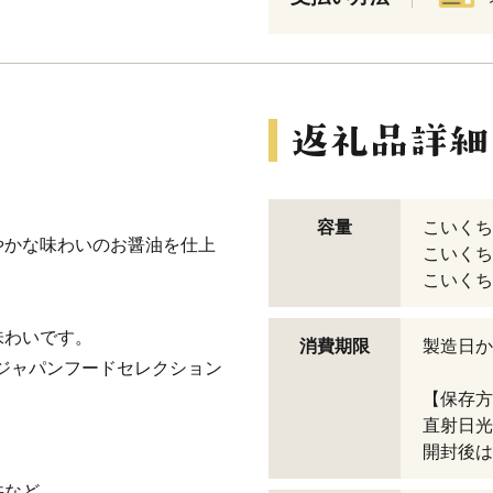
容量
こいくち
やかな味わいのお醤油を仕上
こいくち
こいくち
味わいです。
消費期限
製造日か
l」ジャパンフードセレクション
【保存方
直射日光
開封後は
丼など