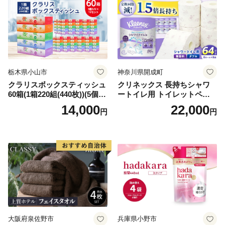
栃木県小山市
神奈川県開成町
クラリスボックスティッシュ
クリネックス 長持ちシャワ
60箱(1箱220組(440枚))(5個入
ートイレ用 トイレットペー
り×12セット)【1256759】
パー（ダブル）64ロール(8ロ
14,000
22,000
円
円
ール×8パック) 開成町 トイレ
ットペーパーダブル 日用品
国産 新生活 ダブル SDGs 備
蓄 防災 エコ 消耗品 生活雑貨
生活用品 無香料 トイレット
ペーパー ダブル といれっと
ぺーぱー トイレ クレシア ト
イレットペーパー [BDBH002
-1]
大阪府泉佐野市
兵庫県小野市