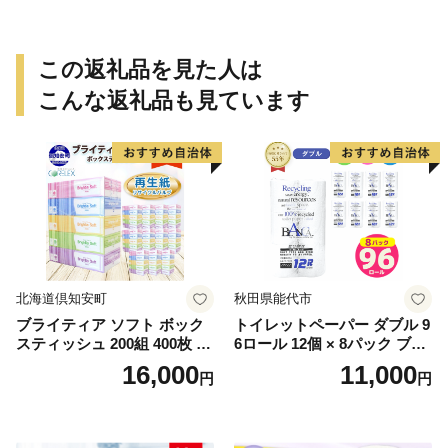
この返礼品を見た人は
こんな返礼品も見ています
北海道倶知安町
秋田県能代市
ブライティア ソフト ボック
トイレットペーパー ダブル 9
スティッシュ 200組 400枚 60
6ロール 12個 × 8パック ブラ
箱 日本製 まとめ買い ティッ
ンカ 再生紙 100％ 芯あり 日
16,000
11,000
円
円
シュ リサイクル 長持 防災 常
用品 消耗品 無香料 生活用品
備品 日用雑貨 消耗品 生活必
備蓄 秋田県 能代市 送料無料
需品 備蓄 ペーパー 紙 北海道
《能代製紙》
倶知安町 日用品