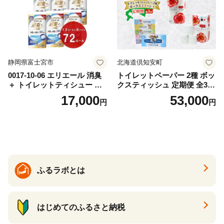
静岡県富士宮市
北海道倶知安町
0017-10-06 エリエール 消臭
トイレットペーパー 2種 ボッ
＋ トイレットティシュー し
クスティッシュ 定期便 全3
っかり香るフレッシュクリア
回 日本製 まとめ買い 防災
17,000
53,000
円
円
の香り ダブル 12ロール×6パ
常備品 日用雑貨 消耗品 生活
ック 72ロール 25m トイレ
必需品 大容量 備蓄 リサイク
ットペーパー パルプ100％ 消
ル ティッシュ ペーパー まと
臭 防臭 日用品 消耗品 備蓄
め買い 雑貨 倶知安町
ふるラボとは
はじめてのふるさと納税