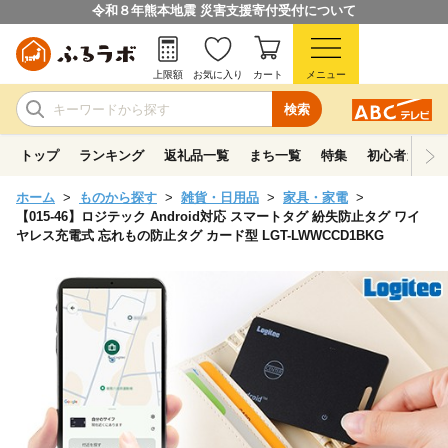
令和８年熊本地震 災害支援寄付受付について
上限額
お気に入り
カート
メニュー
検索
トップ
ランキング
返礼品一覧
まち一覧
特集
初心者ガイド
ホーム
ものから探す
雑貨・日用品
家具・家電
【015-46】ロジテック Android対応 スマートタグ 紛失防止タグ ワイ
ヤレス充電式 忘れもの防止タグ カード型 LGT-LWWCCD1BKG