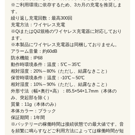
※ご利用環境に依存するため、3カ月の充電を推奨しま
す。
繰り返し充電回数：最高300回
充電方法：ワイヤレス充電
※QiまたはQi2規格のワイヤレス充電器に対応しており
ます。
※本製品にワイヤレス充電器は同梱しておりません。
アラーム音量：約60dB
防水機能：IP68
動作時環境条件：温度：5℃～35℃
相対湿度：20%～80%（ただし、結露なきこと）
保管時環境条件：温度：-10℃～50℃
相対湿度：10%～90%（ただし、結露なきこと）
外形寸法（幅×奥行×高）：85.5×54×1.7mm（本体の
み、突起部を除く）
質量：11g（本体のみ）
本体カラー：ブラック
保証期間：1年間
※バッテリーの稼働時間は接続状態での最大値です。音
を頻繁に鳴らすなどご利用方法によっては稼働時間が短