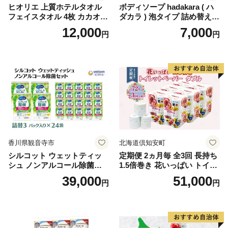
ヒオリエ 上質ホテルタオル
ボディソープ hadakara ( ハ
フェイスタオル 4枚 カカオ
ダカラ ) 泡タイプ 詰め替え 4
【タオル 泉州タオル 吸水 普
40ml×4袋 ボディーソープ 泡
12,000
7,000
円
円
段使い 無地 シンプル 日用品
ボディソープ 泡 日用品 消耗
ふわふわ ふかふか 家族 たお
品 バス用品 大容量 いい 匂い
る 一人暮らし】
ボディ 保湿 LION ライオン
泡石鹸 石鹸 兵庫 兵庫県 小野
市
香川県観音寺市
北海道倶知安町
シルコット ウェットティッ
定期便 2ヵ月毎 全3回 長持ち
シュ ノンアルコール除菌詰
1.5倍巻き 花いっぱい トイレ
替（43枚×3P）×24袋 日用品
ットペーパー ダブル 45ｍ 計
39,000
51,000
円
円
おもちゃ 拭き取り 手拭き 外
72ロール 全18種 花柄 プリン
出時 お出かけ時 食事前 緑茶
ト ハーブ 香り付き 日本製 ま
カテキン配合
とめ買い 防災 常備品 ペーパ
ー 消耗品 備蓄 送料無料 北海
道 倶知安町 日用品