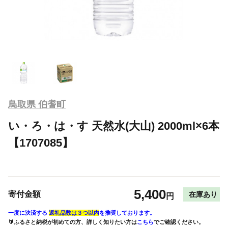
鳥取県 伯耆町
い・ろ・は・す 天然水(大山) 2000ml×6本
【1707085】
5,400
寄付金額
在庫あり
円
一度に決済する
返礼品数は３つ以内
を推奨しております。
🔰ふるさと納税が初めての方、詳しく知りたい方は
こちら
でご確認ください。