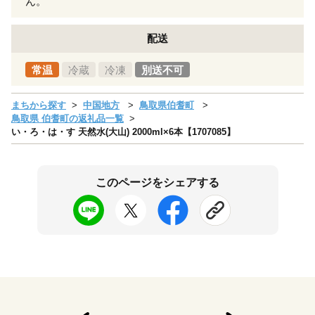
ん。
配送
常温
冷蔵
冷凍
別送不可
まちから探す
中国地方
鳥取県伯耆町
鳥取県 伯耆町の返礼品一覧
い・ろ・は・す 天然水(大山) 2000ml×6本【1707085】
このページをシェアする