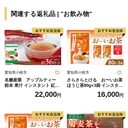
関連する返礼品 | "お飲み物"
愛知県小牧市
愛知県小牧市
名糖産業 アップルティー
さらさらとける お〜いお茶
粉末 果汁 インスタント 紅茶
ほうじ茶80g×3袋 インスタン
ティー ビタミンC 袋 ロング
トほうじ茶 粉末ほうじ茶 粉
22,000
16,000
円
円
セラー 粉末飲料 粉末茶 簡単
末茶 おーいお茶 粉末緑茶
手軽 ホット アイス