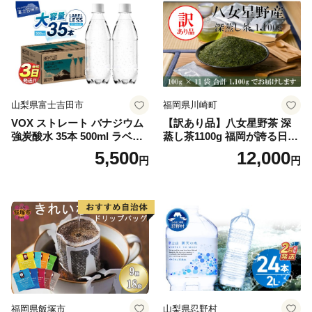
山梨県富士吉田市
福岡県川崎町
VOX ストレート バナジウム
【訳あり品】八女星野茶 深
強炭酸水 35本 500ml ラベル
蒸し茶1100g 福岡が誇る日本
レス【富士吉田市限定カート
茶_ 訳アリ 常温 お茶 茶袋 常
5,500
12,000
円
円
ン】
備品 おちゃ ocha 茶葉 緑茶
飲料 飲み物 八女 茶 日本茶
深むし茶 深蒸し 訳あり お茶
っぱ tea 八女茶 お手軽 簡単
小分け お土産 お取り寄せ グ
ルメ 福岡 九州 福岡県 国産
日本 ふかむし茶 ふかむし 家
庭用 自宅用 ちゃ りょくちゃ
ふかむしちゃ 急須 甘み 川崎
町 送料無料
福岡県飯塚市
山梨県忍野村