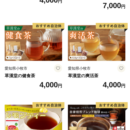
円
温補茶 健食茶 和漢紅茶 お茶
7,000
円
愛知県小牧市
愛知県小牧市
草漢堂の健食茶
草漢堂の爽活茶
4,000
4,000
円
円