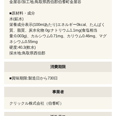
金屋谷/加工地:鳥取県西伯郡伯耆町金屋谷
■原材料・成分
水(鉱水)
栄養成分表示(100mlあたり)エネルギー0kcal、たんぱく
質、脂質、炭水化物 0g:ナトリウム1.1mg(食塩相当
量:0.003g)、カルシウム0.71mg、カリウム0.46mg、マグ
ネシウム0.55mg
硬度:40.3(軟水)
採水地:鳥取県西伯郡
消費期限
■賞味期限:製造日から730日
事業者
クリックル株式会社（伯耆町）