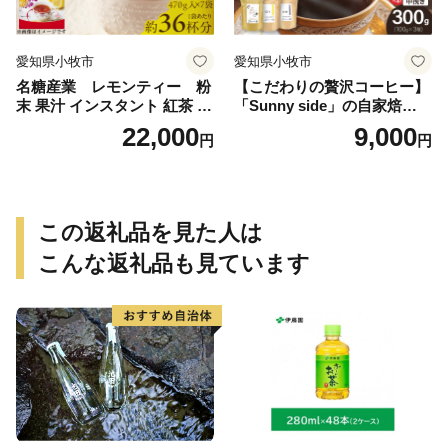
愛知県小牧市
愛知県小牧市
名糖産業 レモンティー 粉
【こだわりの贅沢コーヒー】
末 果汁 インスタント 紅茶 ビ
「Sunny side」の自家焙煎珈
タミンC 袋 ロングセラー 粉
琲ブレンド珈琲飲み比べセッ
22,000
9,000
円
円
末飲料 粉末茶 簡単 手軽 ホッ
ト（300g）
ト アイス
この返礼品を見た人は
こんな返礼品も見ています