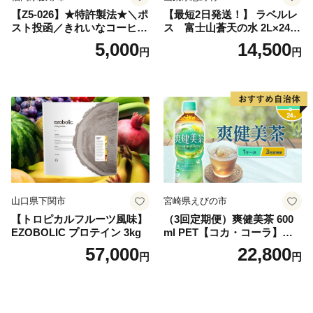
【Z5-026】★特許製法★＼ポ
【最短2日発送！】 ラベルレ
スト投函／きれいなコーヒー
ス 富士山蒼天の水 2L×24本
ドリップバッグ9種セット(18
（4ケース）※離島不可 天然
5,000
14,500
円
円
袋)ゆうパケットでお届け！
水 ミネラルウォーター 水 ペ
ットボトル 2000ml バナジウ
ム天然水 飲料水 軟水 鉱水 国
産 シリカ ミネラル 美容 備蓄
防災 長期保存 富士山 山梨県
忍野村
山口県下関市
宮崎県えびの市
【トロピカルフルーツ風味】
（3回定期便）爽健美茶 600
EZOBOLIC プロテイン 3kg
ml PET【コカ・コーラ】ペ
ットボトル 1ケース(24本) 定
57,000
22,800
円
円
期便 3回(72本) セット お茶
カフェインゼロ ノンカフェ
イン ハトムギ ブレンド茶 宮
崎県 えびの市 送料無料