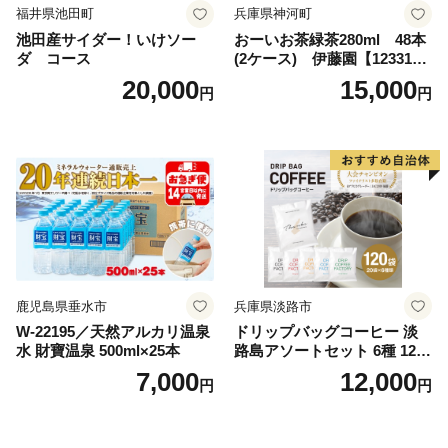
福井県池田町
兵庫県神河町
池田産サイダー！いけソー
おーいお茶緑茶280ml 48本
ダ コース
(2ケース) 伊藤園【123317
3】
20,000
15,000
円
円
鹿児島県垂水市
兵庫県淡路市
W-22195／天然アルカリ温泉
ドリップバッグコーヒー 淡
水 財寶温泉 500ml×25本
路島アソートセット 6種 120
袋 飲み比べ コーヒー
7,000
12,000
円
円