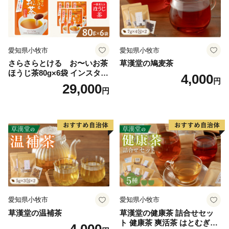
愛知県小牧市
愛知県小牧市
さらさらとける お〜いお茶
草漢堂の鳩麦茶
ほうじ茶80g×6袋 インスタン
4,000
円
トほうじ茶 粉末ほうじ茶 粉
29,000
円
末茶 おーいお茶 粉末緑茶
愛知県小牧市
愛知県小牧市
草漢堂の温補茶
草漢堂の健康茶 詰合せセッ
ト 健康茶 爽活茶 はとむぎ茶
4,000