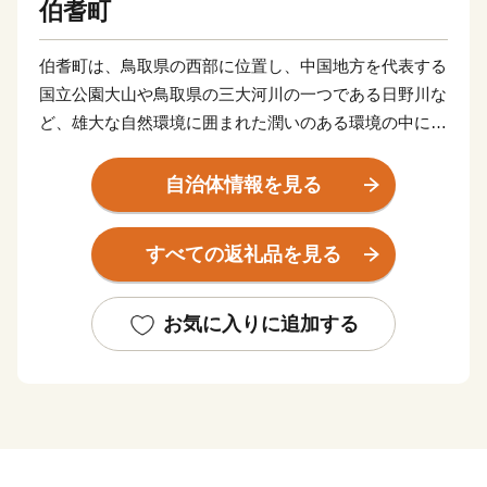
伯耆町
伯耆町は、鳥取県の西部に位置し、中国地方を代表する
国立公園大山や鳥取県の三大河川の一つである日野川な
ど、雄大な自然環境に囲まれた潤いのある環境の中にの
ある町です。
自治体情報を見る
伯耆町では、『ふるさと納税』（寄附金）を活用し
て“大山（別名「伯耆富士」）の環境保全と活性化”や“地
すべての返礼品を見る
域コミュニティ環境整備”などの取組みをおこなってい
ます。『ふるさと納税』で、伯耆町のまちづくりを応援
してください。
お気に入りに追加する