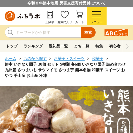
令和８年熊本地震 災害支援寄付受付について
上限額
お気に入り
カート
メニュー
検索
トップ
ランキング
返礼品一覧
まち一覧
特集
初心者ガイド
ホーム
ものから探す
お菓子・スイーツ
和菓子
熊本 いきなり団子 30個 セット 5種類 各6個 いきなり団子 詰め合わせ
九州産 さつまいも サツマイモ さつま芋 熊本名物 和菓子 スイーツ お
やつ 手土産 お土産 冷凍