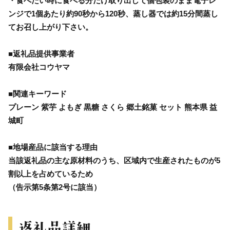
・食べたい時に食べる分だけ取り出して個包装のまま電子レ
ンジで1個あたり約90秒から120秒、蒸し器では約15分間蒸し
てお召し上がり下さい。
■返礼品提供事業者
有限会社コウヤマ
■関連キーワード
プレーン 紫芋 よもぎ 黒糖 さくら 郷土銘菓 セット 熊本県 益
城町
■地場産品に該当する理由
当該返礼品の主な原材料のうち、区域内で生産されたものが5
割以上を占めているため
（告示第5条第2号に該当）