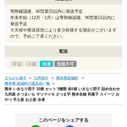
寄附確認後、60営業日以内に発送予定
年末年始（12月・1月）は寄附確認後、90営業日以内に
発送予定
※天候や発送状況により多少前後する場合がございます
ので、予めご了承ください。
配送
常温
冷蔵
冷凍
別送不可
まちから探す
九州地方
熊本県益城町
熊本県 益城町の返礼品一覧
熊本 いきなり団子 30個 セット 5種類 各6個 いきなり団子 詰め合わせ
九州産 さつまいも サツマイモ さつま芋 熊本名物 和菓子 スイーツ お
やつ 手土産 お土産 冷凍
このページをシェアする