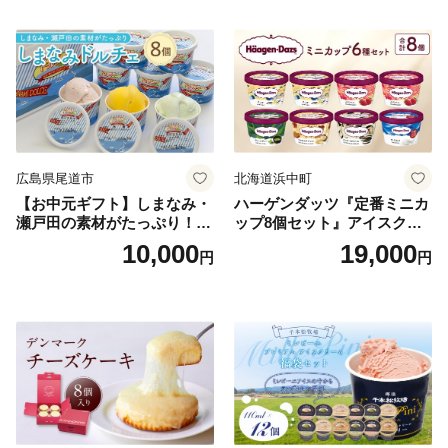
広島県尾道市
北海道浜中町
【お中元ギフト】しまなみ・
ハーゲンダッツ『定番ミニカ
瀬戸田の素材がたっぷり！ジ
ップ8個セット』アイスクリ
ェラート8個
ーム アイス スイーツ デザー
10,000
19,000
円
円
ト_H0016-104