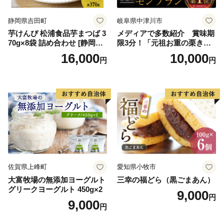
ロイヤルミルクティ 沖縄パ
イン
静岡県吉田町
岐阜県中津川市
芋けんぴ 松浦食品芋まつば 3
メディアで多数紹介 賞味期
70g×8袋 詰め合わせ [静岡伊
限3分！「元祖お重の栗きん
勢丹(松浦食品) 静岡県 吉田町
とんモンブラン」 【未来の
16,000
10,000
円
円
22424274] 芋ケンピ セット
ご褒美】スイーツ 栗 モンブ
小袋 個包装 小分け
ラン くりきんとん デザート
ご褒美 お取り寄せ くり お菓
子 菓子 F4N-2298
佐賀県上峰町
愛知県小牧市
大富牧場の無添加ヨーグルト
三幸の福どら（黒ごまあん）
グリークヨーグルト 450g×2
9,000
円
9,000
円