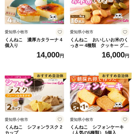
愛知県小牧市
愛知県小牧市
くんねこ 濃厚カタラーナ 4
くんねこ おいしいお米のく
個入り
っきー 4種類 クッキー グル
テンフリー
14,000
16,000
円
円
愛知県小牧市
愛知県小牧市
くんねこ シフォンラスク 2
くんねこ シフォンケーキ
カップ
（人気の5種類） 5個入