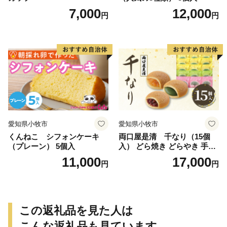
7,000
12,000
円
円
愛知県小牧市
愛知県小牧市
くんねこ シフォンケーキ
両口屋是清 千なり（15個
（プレーン） 5個入
入） どら焼き どらやき 手土
産 お土産 土産 丹波大納言小
11,000
17,000
円
円
豆 抹茶 林檎 りんご 慶事 お
祝い 法事 法要 詰め合わせ お
取り寄せ 瓢箪 豊臣秀吉 焼印
個包装 贈り物 老舗 お茶菓子
この返礼品を見た人は
こんな返礼品も見ています