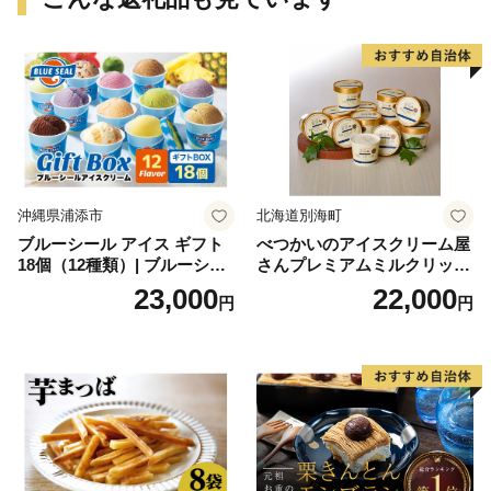
沖縄県浦添市
北海道別海町
ブルーシール アイス ギフト
べつかいのアイスクリーム屋
18個（12種類）| ブルーシー
さんプレミアムミルクリッチ
ルアイス ブルーシールアイ
12個（AP-01）（ 北海道アイ
23,000
22,000
円
円
スクリーム 着日指定可能 送
ス 北海道産アイス アイス ア
料無料 ジェラート 沖縄県 バ
イススイーツ アイスクリー
ースデー 贈り物 プレゼント
ム 北海道産アイスクリーム
誕生日 カップ 詰め合わせ バ
道産アイス 道産アイスクリ
ラエティ | バニラ チョコレー
ーム ギフト 詰合せ 詰め合わ
ト ストロベリー ピスタチオ
せ ふるさと納税 ）
バニラ＆クッキー ウベ 沖縄
紅イモ 塩ちんすこう 沖縄シ
ークヮーサー 沖縄黒糖 琉球