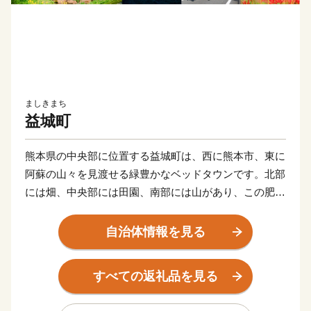
ましきまち
益城町
熊本県の中央部に位置する益城町は、西に熊本市、東に
阿蘇の山々を見渡せる緑豊かなベッドタウンです。北部
には畑、中央部には田園、南部には山があり、この肥沃
な大地では、全国的に有名なスイカやヒノヒカリ、果物
などの栽培が盛んに行われている都市と自然の調和がと
自治体情報を見る
れたまちです。
四季折々の変化も豊かで、春は秋津川の桜、夏は蛍、秋
すべての返礼品を見る
は紅葉と美しい景観があふれています。
阿蘇くまもと空港や益城熊本空港ICを有する便利な町、