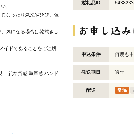
返礼品ID
6438233
さい。
と異なったり気泡やひび、色
が、気になる場合は乾拭きし
メイドであることをご理解
申込条件
何度も申
発送期日
通年
 上質な質感 重厚感 ハンド
配送
常温