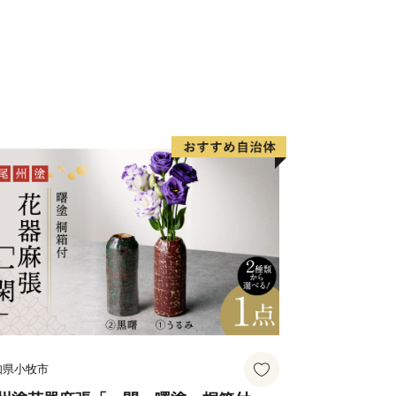
ノオトシゴのような形をしており、南北
を縦断するように流れています。
中部の多田の地を本拠に有力な武士団の
和源氏発祥の地」としても知られている
財なども多く存在し、悠久の歴史を感じ
込みからおよそ一か月かかります。
ては、納期まで一か月以上かかる場合が
だいた方に返礼品をお贈りします。
ば複数の返礼品をお選びいただけます。
知県小牧市
せん。