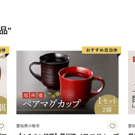
す。
気候は温暖で、地形はタツ
に長く、清流”猪名川“が市
また、その昔、源満仲が市
品"
基礎を築いたことから「清
ほか、加茂遺跡などの文化
ることのできるまちです。
【返礼品の発送について】
・返礼品の発送には、お振
・返礼品の在庫状況によっ
ございます。
・5千円以上の寄付をいた
・寄付金額の範囲内であれ
愛知県小牧市
愛
・寄付の回数制限はありま