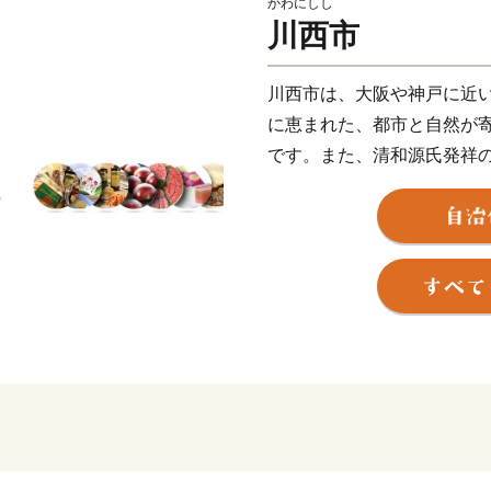
かわにしし
川西市
川西市は、大阪や神戸に近
に恵まれた、都市と自然が
です。また、清和源氏発祥
山と称される黒川地区、商
な表情を携えたまちであり
ジ開通を機に、より川西市
川西市は昭和29年8月1日
口33,741人の市として誕
東は大阪府池田市と箕面市
市、北は大阪府能勢町と豊
ありながら、豊かな自然環
をあび、現在では人口約16