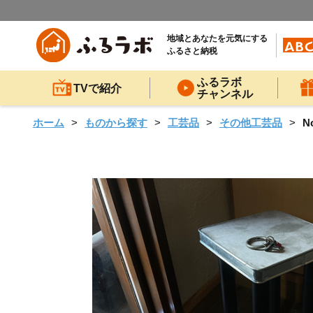
地域とあなたを元気にする
ふるさと納税
ふるラボ
TVで紹介
チャンネル
ホーム
ものから探す
工芸品
その他工芸品
N