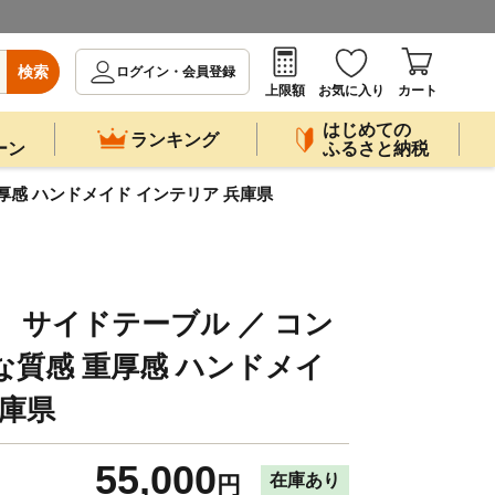
検索
ログイン・会員登録
上限額
お気に入り
カート
はじめての
ランキング
ーン
ふるさと納税
重厚感 ハンドメイド インテリア 兵庫県
ール サイドテーブル ／ コン
な質感 重厚感 ハンドメイ
兵庫県
55,000
在庫あり
円