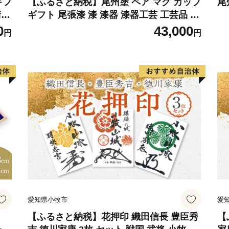
・返礼品をお贈りするのは
ギフ
【ふるさと納税】尾州塗 ペア マグ カップ
尾
術性
ギフト 尾張漆 漆 漆器 漆器工芸 工芸品 芸
・返礼品の発送先は日本国
作り
術性 実用性 抗菌性 美味しく安全な食事
0
43,000
円
円
ト
手作り 贈答用 くつろぎ おうち時間 プレ
牧市
ゼント 抗ウイルス効果 お取り寄せ 愛知県
小牧市 送料無料
愛知県小牧市
愛
【ふるさと納税】花押印 織田信長 豊臣秀
【