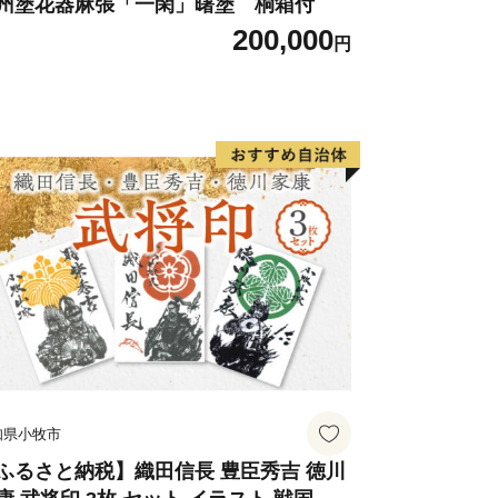
市外住民に限ります。
州塗花器麻張「一閑」曙塗 桐箱付
200,000
内に限ります。
円
知県小牧市
ふるさと納税】織田信長 豊臣秀吉 徳川