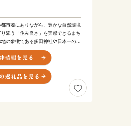
い都市圏にありながら、豊かな自然環境
寄り添う「住み良さ」を実感できるまち
の地の象徴である多田神社や日本一の里
業施設でにぎわう中心市街地など、様々
、新名神高速道路・川西インターチェン
に訪れやすくなりました。
、川西町、多田村、東谷村が合併し、人
生しました。兵庫県の南東部に位置し、
に、西は宝塚市と猪名川町、南は伊丹
能町に隣接。大阪や神戸に近い都市圏に
境に恵まれた良好な住宅都市として脚光
万人のまちとして発展を続けていま