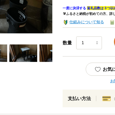
一度に決済する
返礼品数は３つ以
🔰ふるさと納税が初めての方、詳
仕組みについて知る
数量
お気
お
支払い方法