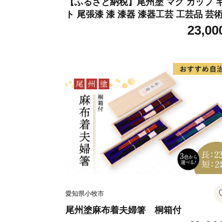
【ふるさと納税】尾州塗 マグ カップ 
ト 尾張漆 漆 漆器 漆器工芸 工芸品 芸
実用性 抗菌性 美味しく安全な食事 手
23,00
贈答用 くつろぎ おうち時間 プレゼン
抗ウイルス効果 お取り寄せ 愛知県 小
送料無料
愛知県小牧市
尾州塗麻布着夫婦箸 桐箱付