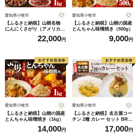
愛知県小牧市
愛知県小牧市
【ふるさと納税】山樹名物
【ふるさと納税】山樹の国産
にんにくさがり（アメリカ産
とんちゃん味噌焼き（500g）
サガリ）1kg
22,000
9,000
円
円
愛知県小牧市
愛知県小牧市
【ふるさと納税】山樹の国産
【ふるさと納税】名古屋コー
とんちゃん味噌焼き（1kg）
チン 2種 カレー セット BRIC
K CAFE ブリックカフェ グ
14,000
17,000
円
円
リーンカレー バターチキン
カレー スパイシー もも肉 人