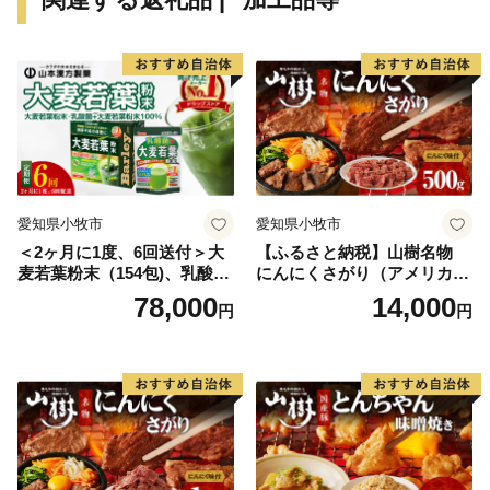
時
愛知県小牧市
愛知県小牧市
＜2ヶ月に1度、6回送付＞大
【ふるさと納税】山樹名物
麦若葉粉末（154包)、乳酸菌
にんにくさがり（アメリカ産
+大麦若葉粉末（7包) 山本
サガリ）500g
78,000
14,000
円
円
漢方 定期便