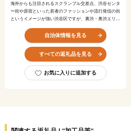
海外からも注目されるスクランブル交差点、渋谷センタ
ー街や原宿といった若者のファッションや流行発信の街
というイメージが強い渋谷区ですが、裏渋・奥渋エリア
や広尾、代官山、恵比寿といった大人の雰囲気が漂う街
や、笹塚・幡ヶ谷・初台地区等の人情味が漂う街、 緑
自治体情報を見る
に囲まれて文化・歴史を感じる代々木・千駄ヶ谷地区な
ど、様々な魅力にあふれています。
すべての返礼品を見る
また、100年に一度とも言われる渋谷駅周辺のまちづく
りも現在進行中です。
皆さまに、いつの時代も文化の発信地である渋谷区の魅
お気に入りに追加する
力を体験・お楽しみいただけるような返礼品をご用意し
てお待ちしております。
--------------------------------------------
【渋谷区ふるさと納税サポート室】
電話：050-5530-3416
メール：support@shibuya.furusato-lg.jp
※土・日曜日・祝日・年末年始を除く、電話は9時～18
関連する返礼品 | "加工品等"