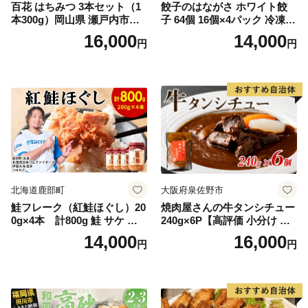
百花 はちみつ 3本セット（1
餃子のはながさ ホワイト餃
本300g）岡山県 瀬戸内市産
子 64個 16個×4パック 冷凍
石黒農園 ヨーグルト パン 砂
中華 点心 B級グルメ ご当地
16,000
14,000
円
円
糖の代わり 香り高い いい香
野菜 おつまみ おかず 簡単調
り 季節の花の蜜 トンガリ容
理 時短 リピート 保存 豚肉
器入り
特製 ポーク 大きめ ジューシ
ー ギフト お取り寄せ 日高市
北海道鹿部町
大阪府泉佐野市
鮭フレーク（紅鮭ほぐし）20
焼肉屋さんの牛タンシチュー
0g×4本 計800g 鮭 サケ 鮭
240g×6P【高評価 小分け 惣
ほぐし サケフレーク シャケ
菜 牛たん 一人暮らし 冷凍】
14,000
16,000
円
円
フレーク 鮭フレーク