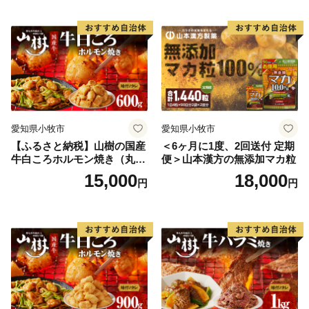
気 カフェ 電子レンジOK ボ
イル カレーライス 簡単調理
お取り寄せグルメ 時短飯 愛
知県 小牧市 送料無料
愛知県小牧市
愛知県小牧市
【ふるさと納税】山樹の国産
＜6ヶ月に1度、2回送付 定期
牛白ころホルモン焼き（丸
便＞山本漢方の無添加マカ粒
腸）味付 600g
15,000
18,000
円
円