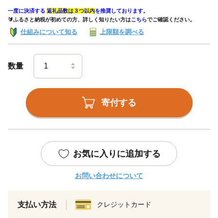
一度に決済する
返礼品数は３つ以内
を推奨しております。
🔰ふるさと納税が初めての方、詳しく知りたい方は
こちら
でご確認ください。
仕組みについて知る
上限額を調べる
数量
寄付する
お気に入りに追加する
お問い合わせについて
支払い方法
クレジットカード