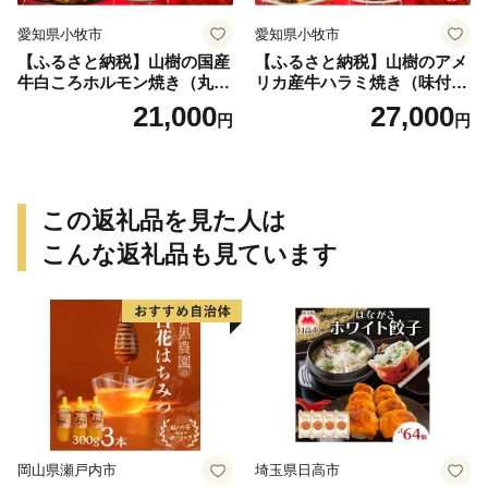
愛知県小牧市
愛知県小牧市
【ふるさと納税】山樹の国産
【ふるさと納税】山樹のアメ
牛白ころホルモン焼き（丸
リカ産牛ハラミ焼き（味付）
腸）味付 900g
1kg
21,000
27,000
円
円
この返礼品を見た人は
こんな返礼品も見ています
岡山県瀬戸内市
埼玉県日高市