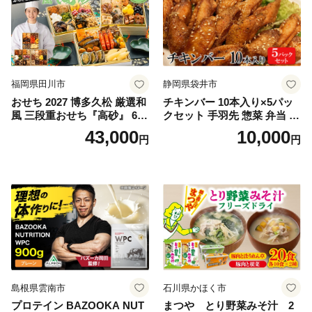
福岡県田川市
静岡県袋井市
おせち 2027 博多久松 厳選和
チキンバー 10本入り×5パッ
風 三段重おせち『高砂』 6.5
クセット 手羽先 惣菜 弁当 お
寸 3段重 2～3人前 おせち料
かず お酒 おつまみ ギフト キ
43,000
10,000
円
円
理 重箱 お正月 冷凍おせち 縁
ャンプ アウトドア キャンプ
起物 祝箸付 福岡 お節 オセチ
飯 保存食 非常食 鶏肉 肉 お
oseti osechi お祝い 迎春おせ
肉 鶏 人気 厳選 静岡県袋井市
ち 本格おせち おせち予約 年
末 年始 お取り寄せ 新春 贅沢
おせち こだわりおせち 惣菜
老舗おせち ふるさと納税お
せち 御節 お節料理 正月 調理
不要 おせち料理2027
島根県雲南市
石川県かほく市
プロテイン BAZOOKA NUT
まつや とり野菜みそ汁 2