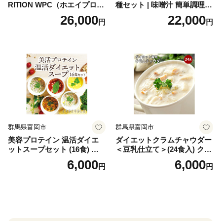
RITION WPC（ホエイプロテ
種セット | 味噌汁 簡単調理
イン）＜プレーン＞ 900g｜
お味噌 おみそ みそ とり野菜
26,000
22,000
円
円
バズーカ岡田監修・植物由来
時短料理 時短ごはん ご当地
の甘味料使用・国内製造 島
フリーズドライ
根県雲南市/株式会社アルプ
ロン [AIEN005]
群馬県富岡市
群馬県富岡市
美容プロテイン 温活ダイエ
ダイエットクラムチャウダー
ットスープセット (16食) 小
＜豆乳仕立て＞(24食入) クラ
分け スープ 食べ比べ セット
ムチャウダー 豆乳 ダイエッ
6,000
6,000
円
円
詰合せ クラムチャウダー チ
ト スープ プロテイン たんぱ
ゲ コーン ポタージュ トマト
く質 食物繊維 食品 F20E-799
温活 ダイエット 美容 プロテ
イン 食品 F20E-809