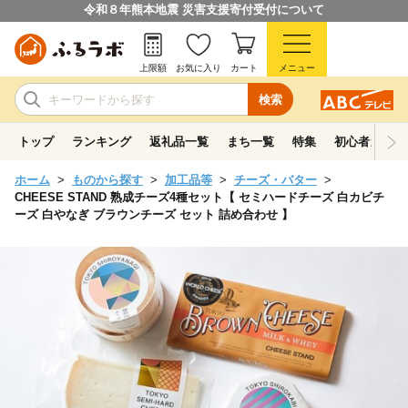
令和８年熊本地震 災害支援寄付受付について
上限額
お気に入り
カート
メニュー
検索
トップ
ランキング
返礼品一覧
まち一覧
特集
初心者ガイド
ホーム
ものから探す
加工品等
チーズ・バター
CHEESE STAND 熟成チーズ4種セット【 セミハードチーズ 白カビチ
ーズ 白やなぎ ブラウンチーズ セット 詰め合わせ 】