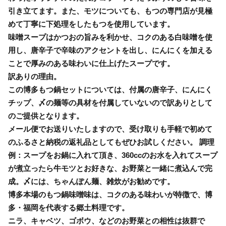
引き立てます。また、モツについても、もつの専門店が見極
めて丁寧に下処理をしたもつを使用しています。
味噌スープはかつおの旨みを利かせ、コクのある白味噌を使
用し、唐辛子で辛味のアクセントを出し、にんにくを加える
ことで厚みのある味わいに仕上げたスープです。
訳ありの理由。
この博多もつ鍋セットについては、付属の唐辛子、にんにく
チップ、〆の麺等の具材を付属していないので訳ありとして
のご提供となります。
メール便でお送りいたしますので、受け取りも手軽で初めて
のふるさと納税の返礼品としてもぜひお試しください。 調理
例：スープをお鍋に入れて頂き、360ccのお水を入れてスープ
が煮立ったら牛モツとお好きな、お野菜と一緒に煮込んで完
成。〆には、ちゃんぽん麺、雑炊がお勧めです。
博多本場のもつ鍋味噌味は、コクのある味わいが特徴で、博
多・福岡を代表する郷土料理です。
ニラ、キャベツ、ゴボウ、などのお野菜との相性は抜群で