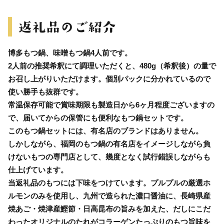
博多もつ鍋、味噌もつ鍋4人前です。
2人前の推奨希釈にて調理いただくと、480g（希釈後）の量で
お召し上がりいただけます。個別パックに分かれているので
使い勝手も抜群です。
常温保存可能で賞味期限も製造日から6ヶ月程度ございますの
で、届いてからの保管にも便利なもつ鍋セットです。
このもつ鍋セットには、有名店のブランドはありません。
しかしながら、福岡のもつ鍋の有名店をイメージしながら負
けないもつの専門店として、幾度となく試行錯誤しながらも
仕上げています。
当返礼品のもつには下味をつけています。プルプルの厳選ホ
ルモンのみを使用し、九州で造られた濃口醤油に、長崎県産
焼あご・焼津産鰹節・日高昆布の旨みを加えた、だしにこだ
わったオリジナルのたれがコラーゲンたっぷりのもつ旨味を