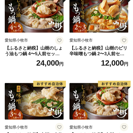
愛知県小牧市
愛知県小牧市
【ふるさと納税】山樹のしょ
【ふるさと納税】山樹のピリ
う油もつ鍋 4〜5人前セット
辛味噌もつ鍋 2〜3人前セッ
山樹 国産 牛もつ ホルモン モ
ト 山樹 国産 牛もつ ホルモン
24,000
12,000
円
円
ツ オンライン飲み会 ホーム
モツ オンライン飲み会 ホー
パーティー 宅飲み 鍋セット
ムパーティー 宅飲み 鍋セッ
お取り寄せグルメ おうち時
ト お取り寄せグルメ おうち
間
時間
愛知県小牧市
愛知県小牧市