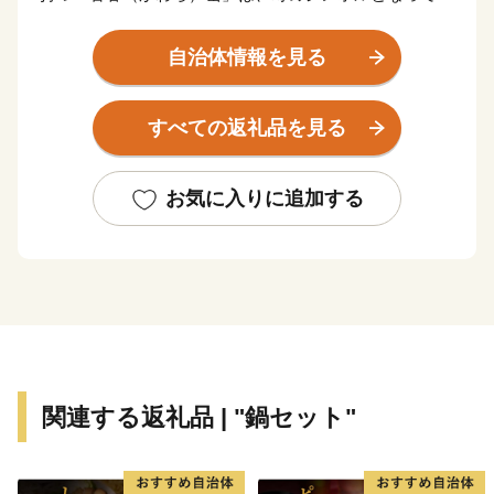
り、その麓に広がる我が町では今から1,300年前、銅が
産出され奈良の大仏の建立や皇朝十二銭等に使用された
自治体情報を見る
と伝えられています。私たちは、このように大陸文化を
大和王朝に送り続けた、長い歴史のある町に暮らしてい
すべての返礼品を見る
ます。今後もふるさとに誇りと愛着を抱き、誰もが安
全・安心して暮らせる町づくりを推進していきます。
お気に入りに追加する
関連する返礼品 | "鍋セット"