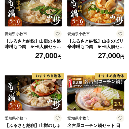
愛知県小牧市
愛知県小牧市
【ふるさと納税】山樹の本格
【ふるさと納税】山樹のピリ
味噌もつ鍋 5〜6人前セット
辛味噌もつ鍋 5〜6人前セッ
山樹 国産 牛もつ ホルモン モ
ト 山樹 国産 牛もつ ホルモン
27,000
27,000
円
円
ツ オンライン飲み会 ホーム
モツ オンライン飲み会 ホー
パーティー 宅飲み 鍋セット
ムパーティー 宅飲み 鍋セッ
お取り寄せグルメ おうち時
ト お取り寄せグルメ おうち
間
時間
愛知県小牧市
愛知県小牧市
【ふるさと納税】山樹のしょ
名古屋コーチン鍋セット 日