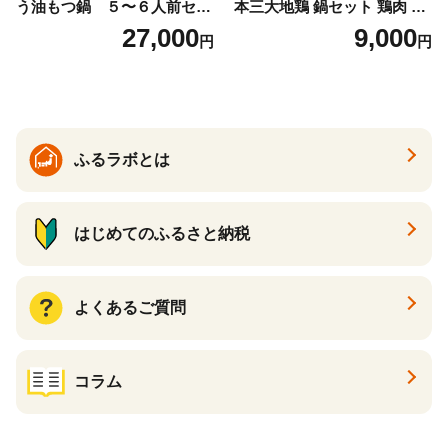
う油もつ鍋 ５〜６人前セッ
本三大地鶏 鍋セット 鶏肉 も
ト 山樹 国産 牛もつ ホルモン
も肉 肉団子 鍋料理
27,000
9,000
円
円
モツ オンライン飲み会 ホー
ムパーティー 宅飲み 鍋セッ
ト お取り寄せグルメ おうち
時間
ふるラボとは
はじめてのふるさと納税
よくあるご質問
コラム