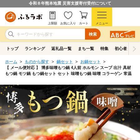
令和８年熊本地震 災害支援寄付受付について
上限額
お気に入り
カート
メニュー
検索
トップ
ランキング
返礼品一覧
まち一覧
特集
初心者ガイド
ホーム
ものから探す
鍋セット
お鍋セット
【 メール便対応 】 博多味噌もつ鍋 4人前 ホルモン スープ 出汁 具材
もつ鍋 モツ鍋 もつ鍋セット セット 味噌もつ鍋 味噌 コラーゲン 常温