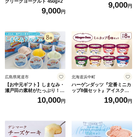
グリークヨーグルト 450g×2
9,000
円
9,000
円
広島県尾道市
北海道浜中町
【お中元ギフト】しまなみ・
ハーゲンダッツ『定番ミニカ
瀬戸田の素材がたっぷり！ジ
ップ8個セット』アイスクリ
ェラート8個
ーム アイス スイーツ デザー
10,000
19,000
円
円
ト_H0016-104