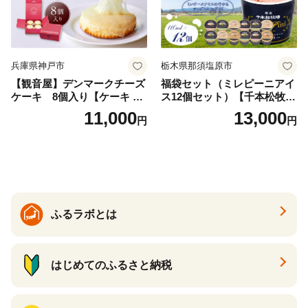
兵庫県神戸市
栃木県那須塩原市
【観音屋】デンマークチーズ
福袋セット（ミレピーニアイ
ケーキ 8個入り【ケーキ チ
ス12個セット）【千本松牧
ーズケーキ 人気スイーツ お
場】 ns025-014-12 【デザー
11,000
13,000
円
円
すすめスイーツ 神戸スイー
ト 詰め合わせ ギフト】
ツ 新感覚チーズケーキ おす
すめケーキ 兵庫県 神戸市 D0
910-17】
ふるラボとは
はじめてのふるさと納税