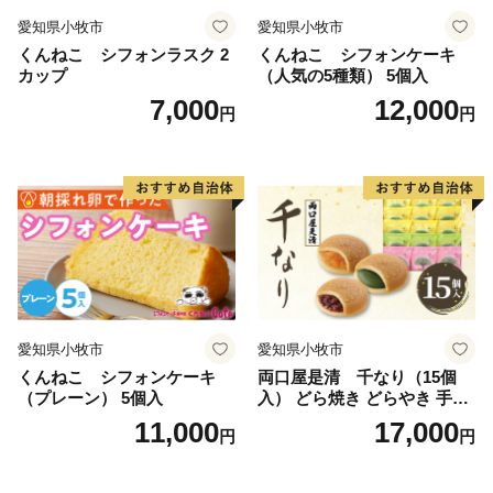
愛知県小牧市
愛知県小牧市
くんねこ シフォンラスク 2
くんねこ シフォンケーキ
カップ
（人気の5種類） 5個入
7,000
12,000
円
円
愛知県小牧市
愛知県小牧市
くんねこ シフォンケーキ
両口屋是清 千なり（15個
（プレーン） 5個入
入） どら焼き どらやき 手土
産 お土産 土産 丹波大納言小
11,000
17,000
円
円
豆 抹茶 林檎 りんご 慶事 お
祝い 法事 法要 詰め合わせ お
取り寄せ 瓢箪 豊臣秀吉 焼印