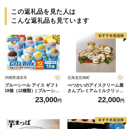
個包装 贈り物 老舗 お茶菓子
この返礼品を見た人は
こんな返礼品も見ています
沖縄県浦添市
北海道別海町
ブルーシール アイス ギフト
べつかいのアイスクリーム屋
18個（12種類）| ブルーシー
さんプレミアムミルクリッチ
ルアイス ブルーシールアイ
12個（AP-01）（ 北海道アイ
23,000
22,000
円
円
スクリーム 着日指定可能 送
ス 北海道産アイス アイス ア
料無料 ジェラート 沖縄県 バ
イススイーツ アイスクリー
ースデー 贈り物 プレゼント
ム 北海道産アイスクリーム
誕生日 カップ 詰め合わせ バ
道産アイス 道産アイスクリ
ラエティ | バニラ チョコレー
ーム ギフト 詰合せ 詰め合わ
ト ストロベリー ピスタチオ
せ ふるさと納税 ）