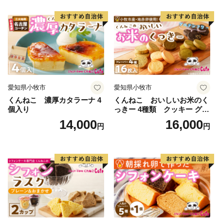
愛知県小牧市
愛知県小牧市
くんねこ 濃厚カタラーナ 4
くんねこ おいしいお米のく
個入り
っきー 4種類 クッキー グル
テンフリー
14,000
16,000
円
円