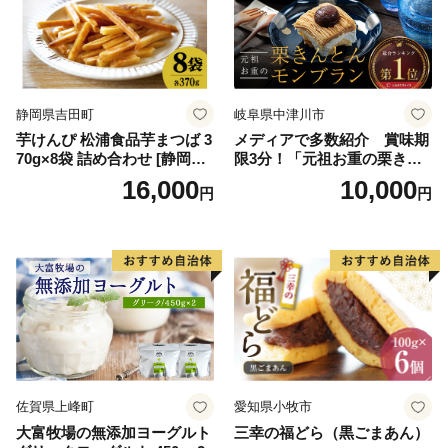
バニラ＆クッキー ウベ 沖縄
紅イモ 塩ちんすこう 沖縄シ
ークヮーサー 沖縄黒糖 琉球
ロイヤルミルクティ 沖縄パ
イン
静岡県吉田町
岐阜県中津川市
芋けんぴ 松浦食品芋まつば 3
メディアで多数紹介 賞味期
70g×8袋 詰め合わせ [静岡伊
限3分！「元祖お重の栗きん
勢丹(松浦食品) 静岡県 吉田町
とんモンブラン」 【未来の
16,000
10,000
円
円
22424274] 芋ケンピ セット
ご褒美】スイーツ 栗 モンブ
小袋 個包装 小分け
ラン くりきんとん デザート
ご褒美 お取り寄せ くり お菓
子 菓子 F4N-2298
佐賀県上峰町
愛知県小牧市
大富牧場の無添加ヨーグルト
三幸の福どら（黒ごまあん）