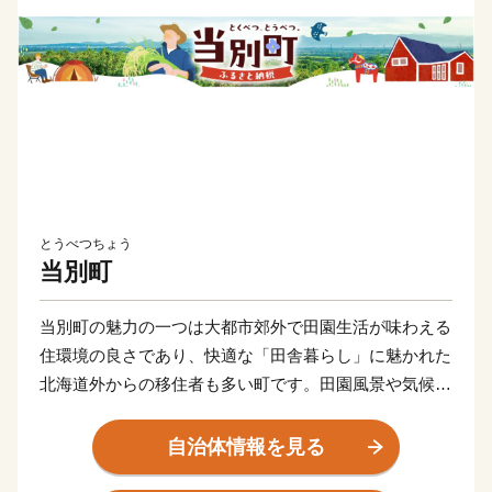
とうべつちょう
当別町
当別町の魅力の一つは大都市郊外で田園生活が味わえる
住環境の良さであり、快適な「田舎暮らし」に魅かれた
北海道外からの移住者も多い町です。田園風景や気候風
土が北欧に似ていることから、当別町ではスウェーデン
王国レクサンド市と姉妹都市提携を結び、北欧の伝統行
自治体情報を見る
事である「夏至祭」は日本全国でも特徴的なイベントと