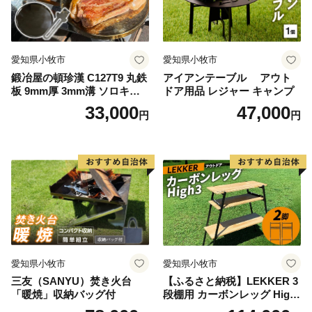
愛知県小牧市
愛知県小牧市
鍛冶屋の頓珍漢 C127T9 丸鉄
アイアンテーブル アウト
板 9mm厚 3mm溝 ソロキャ
ドア用品 レジャー キャンプ
ンプ用 専用ハンドル付き ス
33,000
47,000
円
円
ノーピーク アルミパーソナ
ルクッカーサイズ
愛知県小牧市
愛知県小牧市
三友（SANYU）焚き火台
【ふるさと納税】LEKKER 3
「暖焼」収納バッグ付
段棚用 カーボンレッグ High
3 2脚 キャンプ アウトドア ソ