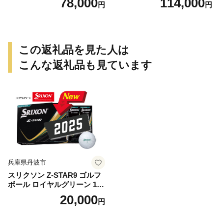
78,000
114,000
円
円
ロキャン カーボン アウトド
ア用品 レジャー 軽量 丈夫 持
ち運び 野外 キャンプギア テ
ーブル板用 絆ウェルド 愛知
県 小牧市 送料無料
この返礼品を見た人は
こんな返礼品も見ています
兵庫県丹波市
スリクソン Z-STAR9 ゴルフ
ボール ロイヤルグリーン 1ダ
ース 12球 兵庫県丹波市 ふる
20,000
円
さと納税