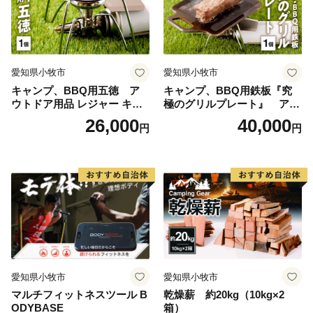
愛知県小牧市
愛知県小牧市
キャンプ、BBQ用五徳 ア
キャンプ、BBQ用鉄板『究
ウトドア用品 レジャー キャ
極のグリルプレート』 アウ
ンプ バーベキュー BBQ 五徳
トドア用品 レジャー キャン
26,000
40,000
円
円
プ バーベキュー BBQ 鉄板
愛知県小牧市
愛知県小牧市
マルチフィットネスツール B
乾燥薪 約20kg（10kg×2
ODYBASE
箱）