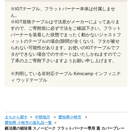
※IGTテーブル、フラットバーナー本体は付属しませ
ん。
※IGT規格テーブルは寸法差がメーカーによってありま
すので、ご寄附前に必ず寸法をご確認下さい。フラット
バーナーを装着した状態でまったく動かないジャストフ
ィットのテーブルの場合(隙間が全くない)、フタが被せ
られない可能性があります。お使いのIGTテーブルでフ
タができない場合でのサポートはいたしかねますのでご
了承の上ご寄附下さいますようお願い申し上げます。
※判明している非対応テーブル Kimicamp インフィニテ
ィ ウッドテーブル
まちから探す
中部地方
愛知県小牧市
愛知県 小牧市の返礼品一覧
鍛冶屋の頓珍漢 スノーピーク フラットバーナー専用 蓋 カバープレー