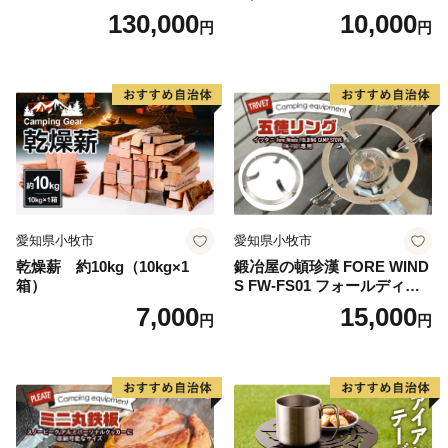
130,000
10,000
円
円
愛知県小牧市
愛知県小牧市
乾燥薪 約10kg（10kg×1
鍛冶屋の頓珍漢 FORE WIND
箱）
S FW-FS01 フォールディン
グ キャンプストーブ専用 五
7,000
15,000
円
円
徳リング