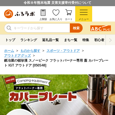
令和８年熊本地震 災害支援寄付受付について
上限額
お気に入り
カート
メニュー
検索
トップ
ランキング
返礼品一覧
まち一覧
特集
初心者ガイド
ホーム
ものから探す
スポーツ・アウトドア
アウトドアグッズ
鍛冶屋の頓珍漢 スノーピーク フラットバーナー専用 蓋 カバープレー
ト IGT アウトドア [050S48]