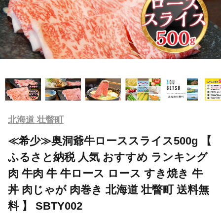
北海道 壮瞥町
≪希少≫奥洞爺牛ローススライス500g 【
ふるさと納税 人気 おすすめ ランキング
肉 牛肉 牛 牛ロース ロース すき焼き 牛
丼 肉じゃが 肉巻き 北海道 壮瞥町 送料無
料 】 SBTY002