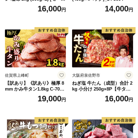
ンド 宮城県 気仙沼市 205646
16,000
14,000
円
円
60] 肉 牛肉 精肉 牛たん 牛タ
ン塩 牛たん塩 冷凍 焼肉 BB
Q アウトドア バーベキュー
厚切り タン
佐賀県上峰町
大阪府泉佐野市
【訳あり】《訳あり》極厚 8
ねぎ塩 牛たん（成型）合計 2
mm かみ牛タン1.8kg C-709-
kg 小分け 250g×8P【牛タン
AS
牛肉 焼肉用 薄切り 訳あり サ
19,000
16,000
円
円
イズ不揃い】