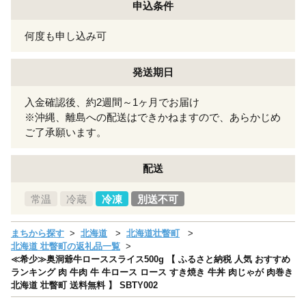
申込条件
何度も申し込み可
発送期日
入金確認後、約2週間～1ヶ月でお届け
※沖縄、離島への配送はできかねますので、あらかじめ
ご了承願います。
配送
常温
冷蔵
冷凍
別送不可
まちから探す
北海道
北海道壮瞥町
北海道 壮瞥町の返礼品一覧
≪希少≫奥洞爺牛ローススライス500g 【 ふるさと納税 人気 おすすめ
ランキング 肉 牛肉 牛 牛ロース ロース すき焼き 牛丼 肉じゃが 肉巻き
北海道 壮瞥町 送料無料 】 SBTY002