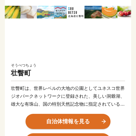
そうべつちょう
壮瞥町
壮瞥町は、世界レベルの大地の公園としてユネスコ世界
ジオパークネットワークに登録された、美しい洞爺湖、
雄大な有珠山、国の特別天然記念物に指定されている昭
和新山、火山の恵みである温泉など、 豊富な天然資源
に恵まれています。また、北海道内でも比較的温暖な気
自治体情報を見る
候を活かしたりんごやぶどうをはじめとする果樹生産、
高級菜豆、米、地熱を利用した野菜の栽培など多種多様