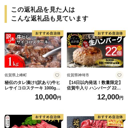
この返礼品を見た人は
こんな返礼品も見ています
佐賀県上峰町
佐賀県神埼市
秘伝のタレ漬け!(訳あり)牛ヒ
【14日以内発送！数量限定】
レサイコロステーキ 1000g
佐賀牛入り ハンバーグ 22個
【B-1098-AS】
2.6kg(120g×22個)【佐賀牛
10,000
12,000
円
円
黒毛和牛 ブランド牛 九州 ハ
ンバーグ 牛肉 豚肉 国産 お弁
当 おかず 惣菜 おすすめ 人
気】(H083106)