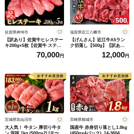
佐賀県神埼市
滋賀県近江八幡市
【訳あり】佐賀牛ヒレステー
【げんさん】近江牛A5ラン
キ200g×5枚【佐賀牛 ステー
ク切落し【500g】【訳あり】
キ ブランド肉 ヒレ肉 フィレ
【DG12W】
70,000
12,000
円
円
肉 ジューシー ヘルシー】(H0
65175)
宮城県気仙沼市
宮崎県都城市
大人気！ 牛タン 厚切り牛タ
国産牛 赤身切り落とし1.8kg
ン 塩味 1kg (500g×2) [モ〜ラ
(450g×4パック)_14-3604