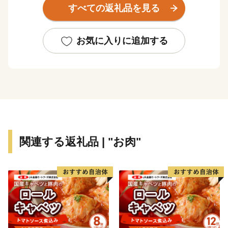
すべての返礼品を見る
な農作物を生産 する「農業と観光のまち」です。
また、昭和の大横綱・北の湖の生誕地であるとともに、
お気に入りに追加する
冬季の呼び物として人気のあるスポーツ雪合戦を開発
し、国内外に普及させるなど町民一丸となった取り組み
は、 まさに壮瞥町の誇れる財産です。
壮瞥町への皆さまのお越しを心からお待ちしておりま
す。
関連する返礼品 | "お肉"