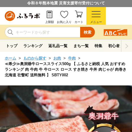
令和８年熊本地震 災害支援寄付受付について
上限額
お気に入り
カート
メニュー
検索
トップ
ランキング
返礼品一覧
まち一覧
特集
初心者ガイド
ホーム
ものから探す
お肉
牛肉
≪希少≫奥洞爺牛ローススライス500g 【 ふるさと納税 人気 おすすめ
ランキング 肉 牛肉 牛 牛ロース ロース すき焼き 牛丼 肉じゃが 肉巻き
北海道 壮瞥町 送料無料 】 SBTY002