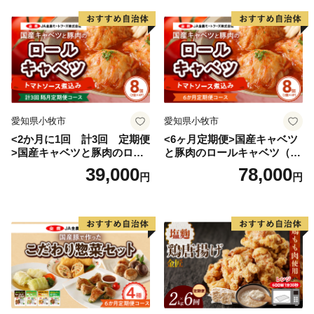
愛知県小牧市
愛知県小牧市
<2か月に1回 計3回 定期便
<6ヶ月定期便>国産キャベツ
>国産キャベツと豚肉のロー
と豚肉のロールキャベツ（4P
ルキャベツ（4P入り）
入り）
39,000
78,000
円
円