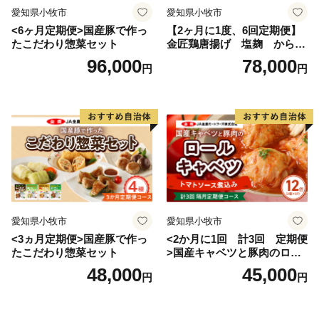
愛知県小牧市
愛知県小牧市
<6ヶ月定期便>国産豚で作っ
【2ヶ月に1度、6回定期便】
たこだわり惣菜セット
金匠鶏唐揚げ 塩麹 からあ
げ
96,000
78,000
円
円
愛知県小牧市
愛知県小牧市
<3ヵ月定期便>国産豚で作っ
<2か月に1回 計3回 定期便
たこだわり惣菜セット
>国産キャベツと豚肉のロー
ルキャベツ（6P入り）
48,000
45,000
円
円