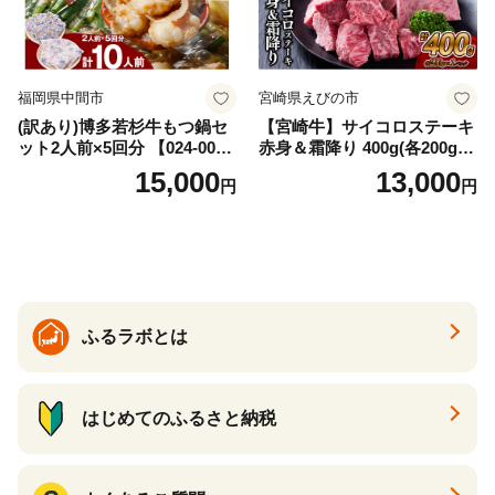
福岡県中間市
宮崎県えびの市
(訳あり)博多若杉牛もつ鍋セ
【宮崎牛】サイコロステーキ
ット2人前×5回分 【024-002
赤身＆霜降り 400g(各200g×
7】
１P 計2P) 真空パック 冷凍
15,000
13,000
円
円
ふるラボとは
はじめてのふるさと納税