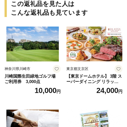
県 小牧市 送料無料
この返礼品を見た人は
こんな返礼品も見ています
神奈川県川崎市
東京都文京区
川崎国際生田緑地ゴルフ場
【東京ドームホテル】 3階 ス
ご利用券 3,000点
ーパーダイニング リラッサ
ランチブッフェ お食事券 大
10,000
24,000
円
円
人1名様分 関東 東京 ご利用
券 ランチ 昼食 食事券 レスト
ラン ブッフェ 東京都 お食事
券