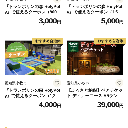
『トランポリンの森 RolyPol
『トランポリンの森 RolyPol
y』で使えるクーポン（900
y』で使えるクーポン（1,500
円）
円）
3,000
5,000
円
円
愛知県小牧市
愛知県小牧市
『トランポリンの森 RolyPol
【ふるさと納税】ペアチケッ
y』で使えるクーポン（1,200
ト ディナーコース A5ランク
円）
飛騨牛 コース 記念日 お誕生
4,000
39,000
円
円
日 特別な日 完全個室 ノンア
ルコール スパークリングワ
イン 1本付き デザート ドリ
ンク セレブレ お食事券 愛知