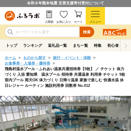
令和８年熊本地震 災害支援寄付受付について
上限額
お気に入り
カート
メニュー
検索
トップ
ランキング
返礼品一覧
まち一覧
特集
初心者ガイド
ホーム
ものから探す
旅行・イベント・体験
お食事券・入場券・優待券
飛島村温水プール・ふれあい温泉共通招待券【9枚】 ／ チケット 体力
づくり 入浴 愛知県 温水プール 招待券 共通温泉 利用券 チケット 9枚
室内プール 雨天OK 体力づくり 日帰り温泉 家族で楽しむ 快適水温 休
日レジャー ルーティン 施設利用券 回数券 No.012