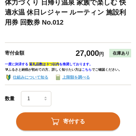
体力づくり 日帰り温泉 家族で楽しむ 快
適水温 休日レジャー ルーティン 施設利
用券 回数券 No.012
27,000
寄付金額
在庫あり
円
一度に決済する
返礼品数は３つ以内
を推奨しております。
🔰ふるさと納税が初めての方、詳しく知りたい方は
こちら
でご確認ください。
仕組みについて知る
上限額を調べる
数量
寄付する