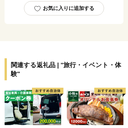
の栽培が盛んに行われています。また、一部では金魚の
お気に入りに追加する
養殖も行われています。
臨海工業地帯には、輸送関連会社・倉庫会社・木材関連
事業所・鉄鋼関連事業所・火力発電所等が立地してお
り、名古屋港の物流の重要な地位となっています。
皆様からの応援を心よりお待ちしております。
【ご注意】
関連する返礼品 | "旅行・イベント・体
・返礼品の送付は、飛島村外にお住まいの方に限らせて
験"
いただきます。
・寄附につきましては、年度内の回数制限は現在設けて
おりません。
・返礼品のお届けには1～2ヶ月程度かかることがありま
す。
・返礼品の写真はイメージです。