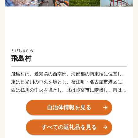
とびしまむら
飛島村
飛島村は、愛知県の西南部、海部郡の南東端に位置し、
東は日光川の中央を境とし、蟹江町・名古屋市港区に、
西は筏川の中央を境とし、北は弥富市に隣接し、南は伊
勢湾の最北部に面しています。
全体の面積は約22.43ｋ㎡と小さな村ですが、北部は農
自治体情報を見る
村地帯、南部は臨海工業地帯となっており、昔ながらの
田園風景と、名古屋港を中心とした貿易の拠点としての
すべての返礼品を見る
機能が共存している村です。
農村地帯では、水稲・麦・露地野菜・温室野菜・花卉等