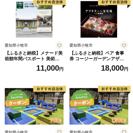
料無料
料無料
愛知県小牧市
愛知県小牧市
【ふるさと納税】メナード美
【ふるさと納税】ペア 食事
術館年間パスポート 美術館
券 コージーガーデンアザレ
メナード アート
ア アフタヌーン宝石箱 ホテ
11,000
18,000
円
円
ル特製 デザート 6種類 サン
ドウィッチ コーヒー または
紅茶 スイーツ アフタヌーン
ティー チケット 券 2名様分
お祝 誕生日 記念日 名鉄小牧
ホテル 愛知県 小牧市 送料無
料
愛知県小牧市
愛知県小牧市