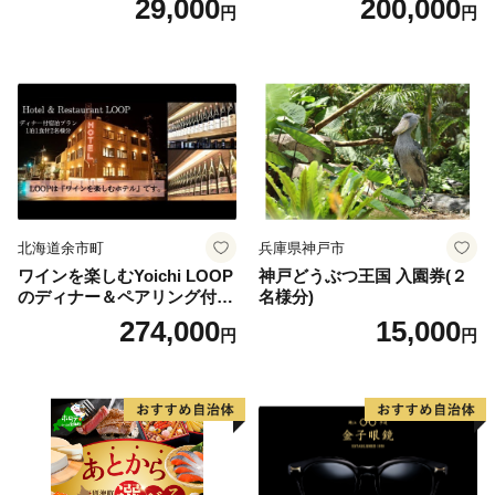
29,000
200,000
円
円
りばすぐ 石川県 小松市
北海道余市町
兵庫県神戸市
ワインを楽しむYoichi LOOP
神戸どうぶつ王国 入園券(２
のディナー＆ペアリング付宿
名様分)
泊プラン＜デラックスツイン
274,000
15,000
円
円
＞