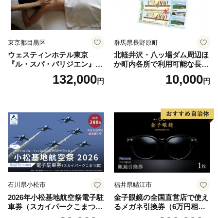
東京都目黒区
群馬県長野原町
ウェスティンホテル東京
北軽井沢・八ッ場ダム周辺ほ
『ル・スパ・パリジエン』選
か町内各所で利用可能な長野
べるボディセラピー90分/1名
原町ふるさと感謝券（3,000
132,000
10,000
円
円
円分）【トラベル 観光 旅行
お土産 群馬県 長野原町 北軽
井沢】
石川県小松市
福井県鯖江市
2026年小松基地航空祭電子駐
金子眼鏡の全国直営店で使え
車券（スカイパークこまつ
るメガネ引換券（6万円相
翼） 駐車場 シャトルバスの
当） Platinum