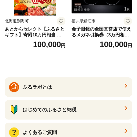
北海道別海町
福井県鯖江市
あとからセレクト【ふるさと
金子眼鏡の全国直営店で使え
ギフト】寄附10万円相当 あ
るメガネ引換券（3万円相
とから選べる！ ギフト いく
当） Bronze
100,000
100,000
円
円
ら ほたて 海鮮 牛肉 別海町
ケーキ アイス （ 後から 選べ
る カタログ カタログポイン
ト カタログギフト あとから
カタログ あとからカタログ
ポイント あとからカタログ
ギフト ふるさと納税 ）
ふるラボとは
はじめてのふるさと納税
よくあるご質問