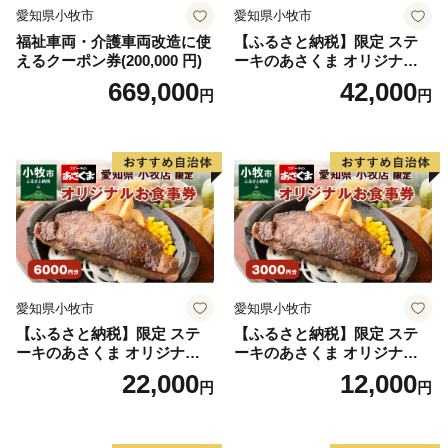
愛知県小牧市
愛知県小牧市
福祉車両・介護車両改造に使
【ふるさと納税】限定 ステ
えるクーポン券(200,000 円)
ーキのあさくま オリジナル
お食事券 12000円 お好きなメ
669,000
42,000
円
円
ニュー 好きなだけ コーンス
ープ カレー サラダ プリン ソ
フトクリーム デザート 愛知
県 小牧店 小牧市 チケット 送
料無料
愛知県小牧市
愛知県小牧市
【ふるさと納税】限定 ステ
【ふるさと納税】限定 ステ
ーキのあさくま オリジナル
ーキのあさくま オリジナル
お食事券 6000円 お好きなメ
お食事券 3000円 お好きなメ
22,000
12,000
円
円
ニュー 好きなだけ コーンス
ニュー 好きなだけ コーンス
ープ カレー サラダ プリン ソ
ープ カレー サラダ プリン ソ
フトクリーム デザート 愛知
フトクリーム デザート 愛知
県 小牧店 小牧市 チケット 送
県 小牧店 小牧市 チケット 送