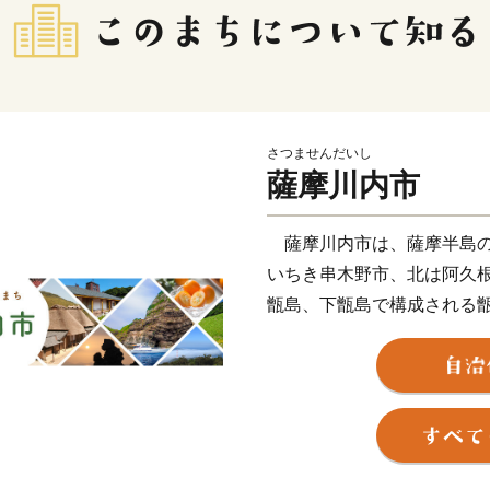
さつませんだいし
薩摩川内市
薩摩川内市は、薩摩半島の
いちき串木野市、北は阿久
甑島、下甑島で構成される
に面した変化に富む白砂青
河川「川内川」、藺牟田池
地形の変化の美しい甑島、
有しています。当市が有す
内川流域県立自然公園、藺
に指定され、人々に親しま