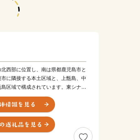
北西部に位置し、南は県都鹿児島市と
根市に隣接する本土区域と、上甑島、中
甑島区域で構成されています。東シナ海
松の海岸線、市街部を悠々と流れる一級
をはじめとするみどり豊かな山々や湖、
各地の温泉など、多種多様な自然環境を
るこれらの多彩で美しい自然環境は、川
牟田池県立自然公園、甑島県立自然公園
れています。