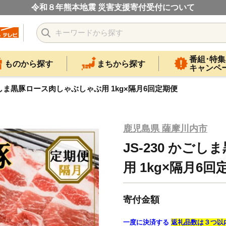
令和８年熊本地震 災害支援寄付受付について
番組･特集
ものから探す
まちから探す
キャンペ
かごしま黒豚ロース肉しゃぶしゃぶ用 1kg×隔月6回定期便
鹿児島県 薩摩川内市
JS-230 かご
用 1kg×隔月6回
寄付金額
一度に決済する
返礼品数は３つ以