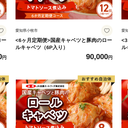
愛知県小牧市
愛
ロー
<6ヶ月定期便>国産キャベツと豚肉のロー
<
ルキャベツ（6P入り）
ル
0
90,000
円
円