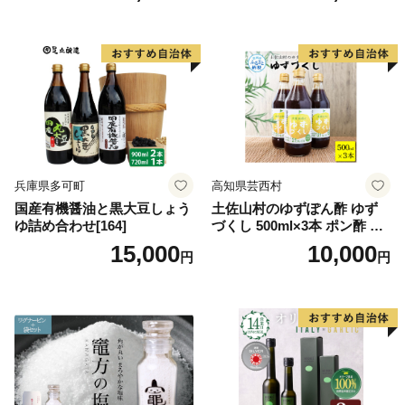
リーブ油
ーブ油 食用油 ギフト
兵庫県多可町
高知県芸西村
国産有機醤油と黒大豆しょう
土佐山村のゆずぽん酢 ゆず
ゆ詰め合わせ[164]
づくし 500ml×3本 ポン酢 ポ
ンズ ゆず 柚子 調味料 さっぱ
15,000
10,000
円
円
り 美味しい おいしい 鍋 しゃ
ぶしゃぶ 冷奴 魚料理 蒸し料
理 ドレッシング セット