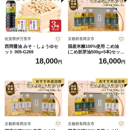
佐賀県伊万里市
京都府長岡京市
西岡醤油 みそ・しょうゆセ
国産米糠100%使用 こめ油
ット 009-G269
(こめ胚芽油500g×5本)セット
[1575]
18,000
16,000
円
円
京都府長岡京市
京都府長岡京市