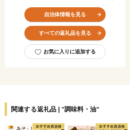
町」です。また、山梨県内で唯一の「山無し」自治体で
あり、その平坦な地勢という地理的条件を活かし、衣食
自治体情報を見る
住の充実したコンパクトな町を形成しています。
町内には、大型商業施設を中心に、多くの飲食業やサ
すべての返礼品を見る
ービス業が出店しており、また中央道甲府昭和IC、国道
20号線、県主要道路などが通るという交通利便性の良さ
もあり、県内外から多くの人が集まる賑わいと活気のあ
お気に入りに追加する
る町です。
昭和町は2026年（令和8年）、町として生まれてから
55年という記念すべき年を迎えます。
関連する返礼品 | "調味料・油"