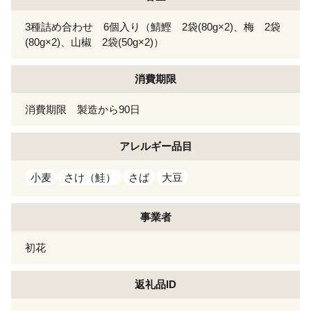
3種詰め合わせ 6個入り（鯖鰹 2袋(80g×2)、梅 2袋
(80g×2)、山椒 2袋(50g×2)）
消費期限
消費期限 製造から90日
アレルギー
品目
小麦
さけ（鮭）
さば
大豆
事業者
初花
返礼品ID