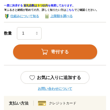
一度に決済する
返礼品数は３つ以内
を推奨しております。
🔰ふるさと納税が初めての方、詳しく知りたい方は
こちら
でご確認ください。
仕組みについて知る
上限額を調べる
数量
寄付する
お気に入りに追加する
お問い合わせについて
支払い方法
クレジットカード