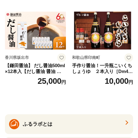
イプ 料理 バスソルト 入浴 普
いたけ 無塩
段使い ギフト 贈り物【ソル
ティースマイル】
香川県坂出市
和歌山県印南町
【鎌田醤油】 だし醤油500ml
手作り醤油！一升瓶こいくち
×12本入【だし醤油 醤油 人気
しょうゆ ２本入り［Dm4］
おすすめ 人気だし醤油 出汁
｜手作り 醤油 和歌山県 印南
25,000
10,000
円
円
醤油 AE1021】
町 一升瓶 こいくちしょうゆ
伝統製法 醤油 日本食 調味料
地元産 大豆 小麦 塩 だし 煮
物 和食 醤油 肉料理 魚料理
野菜料理 醤油 郷土料理 家庭
料理 醤油
ふるラボとは