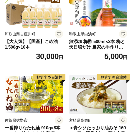
和歌山県古座川町
和歌山県白浜町
【大人気】【国産】こめ油
無添加 梅酢 500ml×2本 梅と
1,500g×10本
天日塩だけ 農家の手作り完
熟梅酢 調味料
30,000
5,000
円
円
佐賀県嬉野市
宮崎県高鍋町
一番搾りなたね油 910g×8本
＜青シソたっぷり油みそ 160