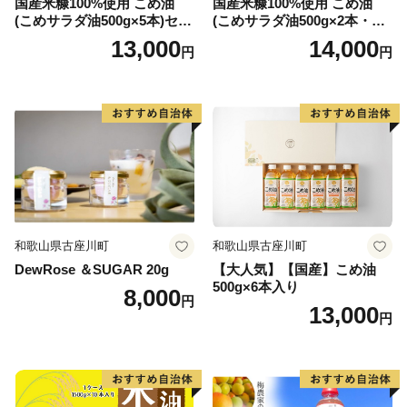
国産米糠100%使用 こめ油
国産米糠100%使用 こめ油
(こめサラダ油500g×5本)セッ
(こめサラダ油500g×2本・こ
ト [1574]
め胚芽油500g×3本)セット [1
13,000
14,000
円
円
573]
和歌山県古座川町
和歌山県古座川町
DewRose ＆SUGAR 20g
【大人気】【国産】こめ油
500g×6本入り
8,000
円
13,000
円