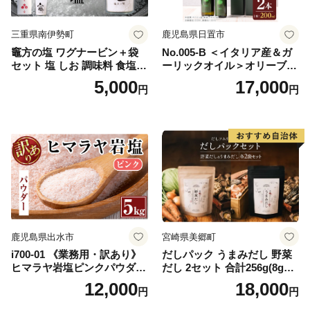
三重県南伊勢町
鹿児島県日置市
竈方の塩 ワグナービン＋袋
No.005-B ＜イタリア産＆ガ
セット 塩 しお 調味料 食塩
ーリックオイル＞オリーブオ
天然 ミネラル 調味料 ソルト
イルセット(200ml×2本) 日置
5,000
17,000
円
円
salt 料理 味付 おにぎり 三重
市 特産品 調味料 油 エキスト
県 南伊勢 伊勢 志摩 5000円 5
ラバージン オリーブ セット
000円以下 五千円
ガーリック【鹿児島オリー
ブ】
鹿児島県出水市
宮崎県美郷町
i700-01 《業務用・訳あり》
だしパック うまみだし 野菜
ヒマラヤ岩塩ピンクパウダー
だし 2セット 合計256g(8g×8
タイプ(5kg) 岩塩 塩 調味料
パック×2種×2セット) [岡田商
12,000
18,000
円
円
しお 保存料不使用 天然 パウ
店 宮崎県 美郷町 31ac0069]
ダータイプ グレインミルタ
国産 粉末 ダシ 出汁パック し