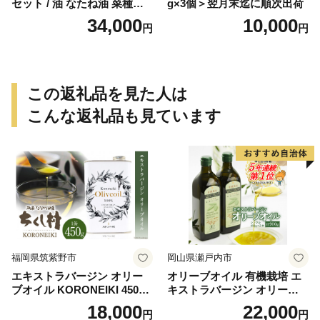
セット / 油 なたね油 菜種油
g×3個＞翌月末迄に順次出荷
ナタネ【山下製油】 [NBE00
34,000
10,000
円
円
7]
この返礼品を見た人は
こんな返礼品も見ています
福岡県筑紫野市
岡山県瀬戸内市
エキストラバージン オリー
オリーブオイル 有機栽培 エ
ブオイル KORONEIKI 450g
キストラバージン オリーブ
[筑前たなか油屋 福岡県 筑紫
オイル シングル 2本 セット
18,000
22,000
円
円
野市 21760403] 油 食用油 オ
オーガニック 調味料 油 オリ