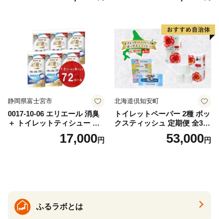
出時 お出かけ時 食事前 緑茶
ト ハーブ 香り付き 日本製 ま
カテキン配合
とめ買い 防災 常備品 ペーパ
ー 消耗品 備蓄 送料無料 北海
道 倶知安町 日用品
静岡県富士宮市
北海道倶知安町
0017-10-06 エリエール 消臭
トイレットペーパー 2種 ボッ
＋ トイレットティシュー し
クスティッシュ 定期便 全3
っかり香るフレッシュクリア
回 日本製 まとめ買い 防災
17,000
53,000
円
円
の香り ダブル 12ロール×6パ
常備品 日用雑貨 消耗品 生活
ック 72ロール 25m トイレ
必需品 大容量 備蓄 リサイク
ットペーパー パルプ100％ 消
ル ティッシュ ペーパー まと
臭 防臭 日用品 消耗品 備蓄
め買い 雑貨 倶知安町
ふるラボとは