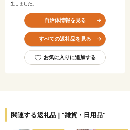
生しました。
市の中央を北上川が流れており、北上川西側には胆沢川
自治体情報を見る
によって開かれた胆沢扇状地が広がり、水と緑に囲まれ
た散居のたたずまいが広がっています。北上川東側に
すべての返礼品を見る
は、北上山地につながる田園地帯が広がり、東端部に
は、種山高原、阿原山高原が連なっており、地域全体が
緑のあふれる豊かな自然に恵まれています。
お気に入りに追加する
また、県内屈指の農業地帯となっており、江刺りんごや
前沢牛、江刺金札米などブランド力が高い良質な農畜産
物の一大生産地となっています。加えて、国指定の伝統
的工芸品である南部鉄器、岩谷堂箪笥も全国的に高い評
価をいただいております。
関連する返礼品 | "雑貨・日用品"
さらに、日本最大級の茅葺屋根建築として有名な「正法
寺」、世界文化遺産の追加登録を目指している史跡「白