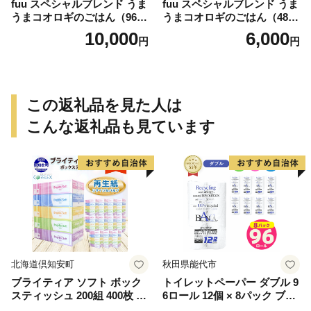
fuu スペシャルブレンド うま
fuu スペシャルブレンド うま
うまコオロギのごはん（960
うまコオロギのごはん（480
g）
g）
10,000
6,000
円
円
この返礼品を見た人は
こんな返礼品も見ています
北海道倶知安町
秋田県能代市
ブライティア ソフト ボック
トイレットペーパー ダブル 9
スティッシュ 200組 400枚 60
6ロール 12個 × 8パック ブラ
箱 日本製 まとめ買い ティッ
ンカ 再生紙 100％ 芯あり 日