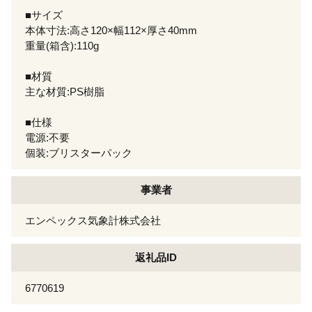
■サイズ
本体寸法:高さ120×幅112×厚さ40mm
重量(箱含):110g
■材質
主な材質:PS樹脂
■仕様
電源:不要
個装:ブリスターパック
事業者
エンペックス気象計株式会社
返礼品ID
6770619