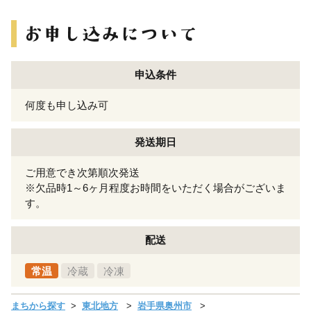
申込条件
何度も申し込み可
発送期日
ご用意でき次第順次発送
※欠品時1～6ヶ月程度お時間をいただく場合がございま
す。
配送
常温
冷蔵
冷凍
まちから探す
東北地方
岩手県奥州市