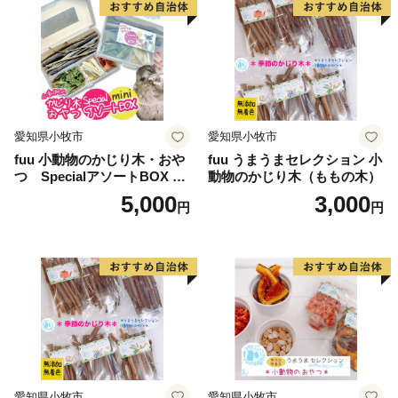
鳥舘遺跡」、「長者ヶ原廃寺跡」の2資産をはじめ、文
化・歴史・自然・温泉等の多くの特徴的な観光資源が広
大な市域に点在しています。
愛知県小牧市
愛知県小牧市
fuu 小動物のかじり木・おや
fuu うまうまセレクション 小
つ SpecialアソートBOX mi
動物のかじり木（ももの木）
ni（1個）
5,000
3,000
円
円
愛知県小牧市
愛知県小牧市