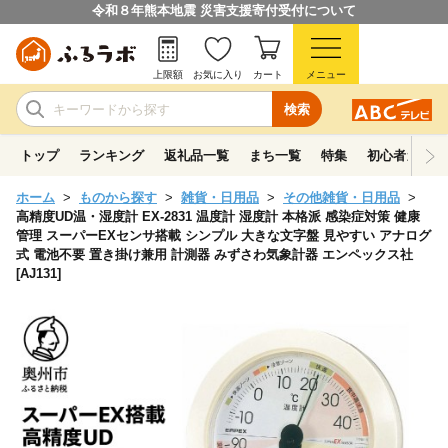
令和８年熊本地震 災害支援寄付受付について
上限額
お気に入り
カート
メニュー
検索
トップ
ランキング
返礼品一覧
まち一覧
特集
初心者ガイド
ホーム
ものから探す
雑貨・日用品
その他雑貨・日用品
高精度UD温・湿度計 EX-2831 温度計 湿度計 本格派 感染症対策 健康
管理 スーパーEXセンサ搭載 シンプル 大きな文字盤 見やすい アナログ
式 電池不要 置き掛け兼用 計測器 みずさわ気象計器 エンペックス社
[AJ131]