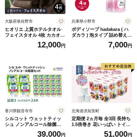
-1]
大阪府泉佐野市
兵庫県小野市
ヒオリエ 上質ホテルタオル
ボディソープ hadakara ( ハ
フェイスタオル 4枚 カカオ
ダカラ ) 泡タイプ 詰め替え 4
【タオル 泉州タオル 吸水 普
40ml×4袋 ボディーソープ 泡
12,000
7,000
円
円
段使い 無地 シンプル 日用品
ボディソープ 泡 日用品 消耗
ふわふわ ふかふか 家族 たお
品 バス用品 大容量 いい 匂い
る 一人暮らし】
ボディ 保湿 LION ライオン
泡石鹸 石鹸 兵庫 兵庫県 小野
市
香川県観音寺市
北海道倶知安町
シルコット ウェットティッ
定期便 2ヵ月毎 全3回 長持ち
シュ ノンアルコール除菌詰
1.5倍巻き 花いっぱい トイレ
替（43枚×3P）×24袋 日用品
ットペーパー ダブル 45ｍ 計
39,000
51,000
円
円
おもちゃ 拭き取り 手拭き 外
72ロール 全18種 花柄 プリン