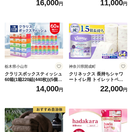
16,000
11,000
円
円
シュ リサイクル 長持 防災 常
用品 消耗品 無香料 生活用品
備品 日用雑貨 消耗品 生活必
備蓄 秋田県 能代市 送料無料
需品 備蓄 ペーパー 紙 北海道
《能代製紙》
倶知安町 日用品
栃木県小山市
神奈川県開成町
クラリスボックスティッシュ
クリネックス 長持ちシャワ
60箱(1箱220組(440枚))(5個入
ートイレ用 トイレットペー
り×12セット)【1256759】
パー（ダブル）64ロール(8ロ
14,000
22,000
円
円
ール×8パック) 開成町 トイレ
ットペーパーダブル 日用品
国産 新生活 ダブル SDGs 備
蓄 防災 エコ 消耗品 生活雑貨
生活用品 無香料 トイレット
ペーパー ダブル といれっと
ぺーぱー トイレ クレシア ト
イレットペーパー [BDBH002