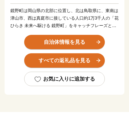
鏡野町は岡山県の北部に位置し、北は鳥取県に、東南は
津山市、西は真庭市に接している人口約1万3千人の「花
ひらき 未来へ駆ける 鏡野町」をキャッチフレーズとし
た町です。古くから山陰、山陽をなどの主要都市を結ぶ
地域となっており、様々な自然の恵みや文化、伝統を有
自治体情報を見る
しています。鏡野町には森や渓谷、田園風景と、四季を
通じて感動できる景観が点在しています。中国山地屈指
すべての返礼品を見る
の岡山県立森林公園、岡山を代表する紅葉スポット・奥
津渓、岡山県下最大級の規模の恩原高原スキー
場・・・・・。鏡野町には、ここでしか味わえない楽し
お気に入りに追加する
さがあります。それぞれのスポットを巡って身も心もリ
フレッシュ。豊かな自然が満喫できます。
オススメスポット
☆奥津渓
渓流沿いに遊歩道があり、花崗岩が浸食されてできた甌