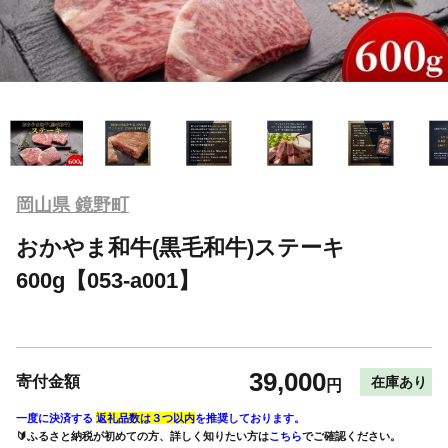
岡山県 鏡野町
おかやま和牛(黒毛和牛)ステーキ
600g【053-a001】
39,000
寄付金額
在庫あり
円
一度に決済する
返礼品数は３つ以内
を推奨しております。
🔰ふるさと納税が初めての方、詳しく知りたい方は
こちら
でご確認ください。