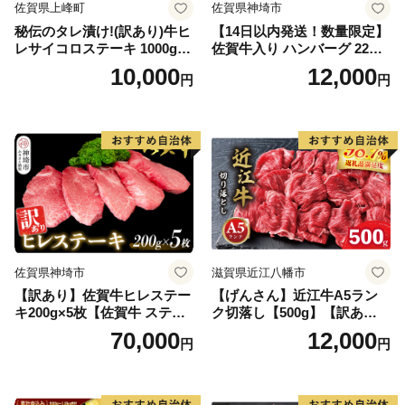
佐賀県上峰町
佐賀県神埼市
秘伝のタレ漬け!(訳あり)牛ヒ
【14日以内発送！数量限定】
レサイコロステーキ 1000g
佐賀牛入り ハンバーグ 22個
【B-1098-AS】
2.6kg(120g×22個)【佐賀牛
10,000
12,000
円
円
黒毛和牛 ブランド牛 九州 ハ
ンバーグ 牛肉 豚肉 国産 お弁
当 おかず 惣菜 おすすめ 人
気】(H083106)
佐賀県神埼市
滋賀県近江八幡市
【訳あり】佐賀牛ヒレステー
【げんさん】近江牛A5ラン
キ200g×5枚【佐賀牛 ステー
ク切落し【500g】【訳あり】
キ ブランド肉 ヒレ肉 フィレ
【DG12W】
70,000
12,000
円
円
肉 ジューシー ヘルシー】(H0
65175)