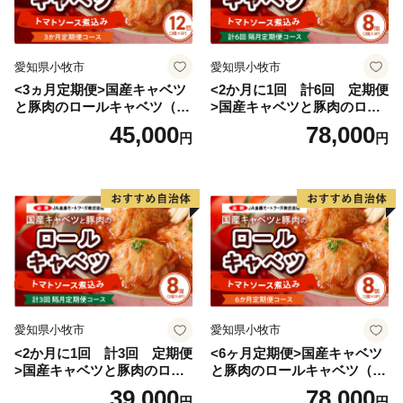
作りを体験することができます。
☆岩井の滝と岩井の名水
愛知県小牧市
愛知県小牧市
子宝伝説もある岡山県最北端の滝。上部に岩盤が突き出
<3ヵ月定期便>国産キャベツ
<2か月に1回 計6回 定期便
て岩屋を形成し、滝の裏側から眺めることができる「裏
と豚肉のロールキャベツ（6P
>国産キャベツと豚肉のロー
見の滝」。裏から見るとカーテンのような神秘的な姿
入り）
ルキャベツ（4P入り）
45,000
78,000
円
円
で、パワースポットにもなっています。
◆お問い合わせ先◆
==============================
鏡野町ふるさと納税コールセンター
TEL ：050-3355-7158
MAIL：o.kagamino@do-furusato.jp
受付時間：平日9:00〜17:15
==============================
愛知県小牧市
愛知県小牧市
<2か月に1回 計3回 定期便
<6ヶ月定期便>国産キャベツ
>国産キャベツと豚肉のロー
と豚肉のロールキャベツ（4P
ルキャベツ（4P入り）
入り）
39,000
78,000
円
円