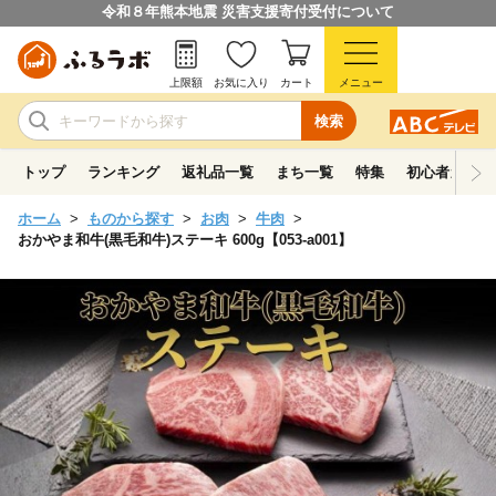
令和８年熊本地震 災害支援寄付受付について
上限額
お気に入り
カート
メニュー
検索
トップ
ランキング
返礼品一覧
まち一覧
特集
初心者ガイド
ホーム
ものから探す
お肉
牛肉
おかやま和牛(黒毛和牛)ステーキ 600g【053-a001】