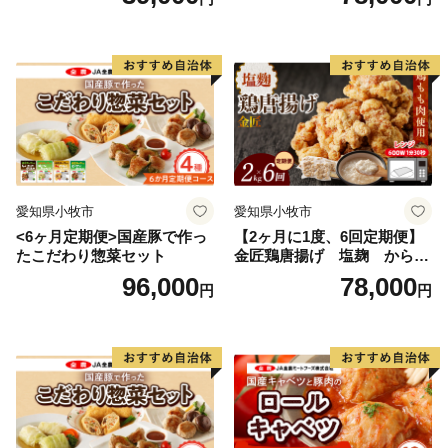
愛知県小牧市
愛知県小牧市
<6ヶ月定期便>国産豚で作っ
【2ヶ月に1度、6回定期便】
たこだわり惣菜セット
金匠鶏唐揚げ 塩麹 からあ
げ
96,000
78,000
円
円