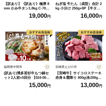
【訳あり】《訳あり》極厚 8
ねぎ塩 牛たん（成型）合計 2
mm かみ牛タン1.8kg C-709-
kg 小分け 250g×8P【牛タン
AS
牛肉 焼肉用 薄切り 訳あり サ
19,000
16,000
円
円
イズ不揃い】
福岡県中間市
宮崎県えびの市
(訳あり)博多若杉牛もつ鍋セ
【宮崎牛】サイコロステーキ
ット2人前×5回分 【024-002
赤身＆霜降り 400g(各200g×
7】
１P 計2P) 真空パック 冷凍
15,000
13,000
円
円