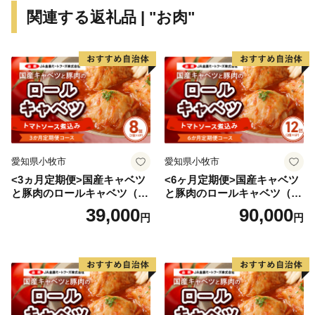
穴などの奥津渓八景の自然美を満喫できます。秋には渓
関連する返礼品 | "お肉"
谷の両側が鮮やかな紅色に染まり、10月下旬から11月
中旬には「奥津もみじ祭り」を開催。幻想的なライトア
ップをはじめ、多彩なイベントや地域の特産品の販売な
どが楽しめます。美作三湯のひとつ、奥津温泉も近く、
少し足をのばせば、珍しいウランガラスを展示している
妖精の森ガラス美術館もあります。
☆奥津温泉
愛知県小牧市
愛知県小牧市
多くの文人にも愛された風情ある山里のいで湯。良質な
<3ヵ月定期便>国産キャベツ
<6ヶ月定期便>国産キャベツ
美人の湯として、与謝野鉄幹・晶子夫妻、棟方志功、小
と豚肉のロールキャベツ（4P
と豚肉のロールキャベツ（6P
説「秋津温泉」を書いた藤原審爾などの多くの文人墨客
入り）
入り）
39,000
90,000
円
円
や全国からの温泉ファンを引き付けています。
☆妖精の森ガラス美術館
世界的に珍しいウランガラス専門美術館「妖精の森ガラ
ス美術館」内にあるガラス工房では、吹きガラス体験・
サンドブラスト体験・リューター体験と３種類のガラス