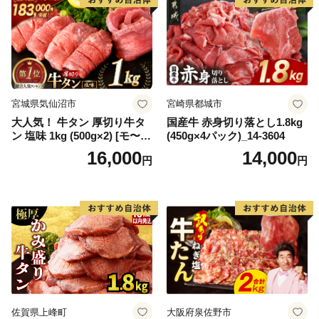
宮城県気仙沼市
宮崎県都城市
大人気！ 牛タン 厚切り牛タ
国産牛 赤身切り落とし1.8kg
ン 塩味 1kg (500g×2) [モ〜ラ
(450g×4パック)_14-3604
ンド 宮城県 気仙沼市 205646
16,000
14,000
円
円
60] 肉 牛肉 精肉 牛たん 牛タ
ン塩 牛たん塩 冷凍 焼肉 BB
Q アウトドア バーベキュー
厚切り タン
佐賀県上峰町
大阪府泉佐野市