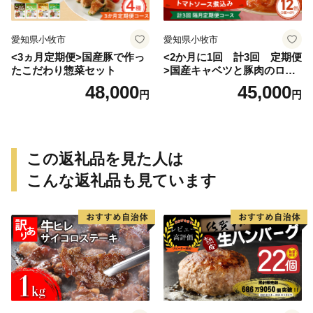
愛知県小牧市
愛知県小牧市
<3ヵ月定期便>国産豚で作っ
<2か月に1回 計3回 定期便
たこだわり惣菜セット
>国産キャベツと豚肉のロー
ルキャベツ（6P入り）
48,000
45,000
円
円
この返礼品を見た人は
こんな返礼品も見ています