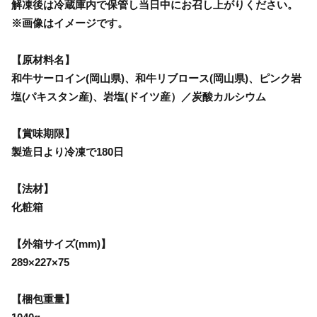
解凍後は冷蔵庫内で保管し当日中にお召し上がりください。
※画像はイメージです。
【原材料名】
和牛サーロイン(岡山県)、和牛リブロース(岡山県)、ピンク岩
塩(パキスタン産)、岩塩(ドイツ産）／炭酸カルシウム
【賞味期限】
製造日より冷凍で180日
【法材】
化粧箱
【外箱サイズ(mm)】
289×227×75
【梱包重量】