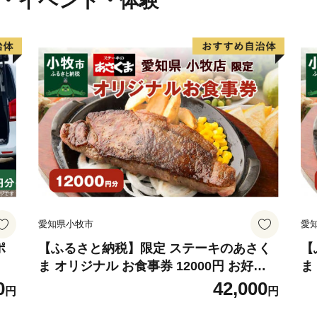
行・イベント・体験"
君津市ふるさと納税事務局
TEL 050-3526-0525
FAX 0968-82-8188
営業時間 9：00～18：00
（※土日祝日・年末年始期
＜メールでのお問合せ＞
kimitsu12@support-bpo.com
※オンラインでのワンスト
自治体マイページにて【オ
ます
愛知県小牧市
愛
https://mypg.jp/
ポ
【ふるさと納税】限定 ステーキのあさく
【
ま オリジナル お食事券 12000円 お好き
ま
【ワンストップ特例申請書
なメニュー 好きなだけ コーンスープ カレ
メ
0
42,000
〒299-1192
円
円
ー サラダ プリン ソフトクリーム デザー
サ
千葉県君津市久保２丁目１