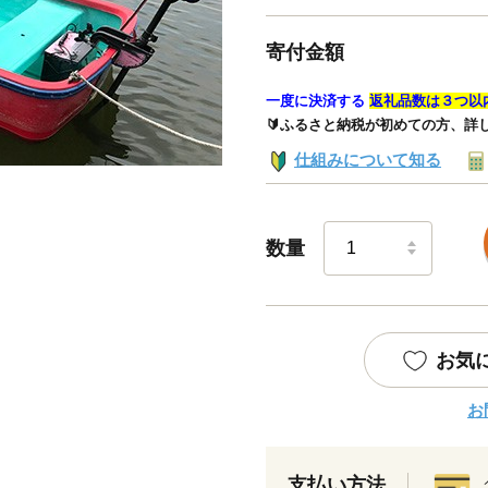
寄付金額
一度に決済する
返礼品数は３つ以
🔰ふるさと納税が初めての方、詳
仕組みについて知る
数量
お気
お
支払い方法