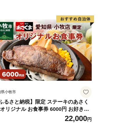
間休み）
ップ特例申請を受付開始
ンラインワンストップ特例申請】ができ
知県小牧市
ふるさと納税】限定 ステーキのあさく
 オリジナル お食事券 6000円 お好きな
送付先】
ニュー 好きなだけ コーンスープ カレー
22,000
円
ラダ プリン ソフトクリーム デザート
３番１号