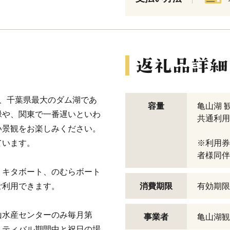
、千葉県最大のダム湖であ
容量
亀山湖 
緑や、関東で一番遅いといわ
共通利用
い景観をお楽しみください。
ています。
※利用券
者様同伴
トキタボート、のむらボート
ご利用できます。
消費期限
有効期限
山水産センターのみ毎月第
事業者
亀山湖観
スティバル期間中と祝日の場