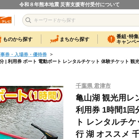
令和８年熊本地震 災害支援寄付受付について
番組･特集
ものから探す
まちから探す
キャンペ
食事券・入場券・優待券
| 利用券 ボート 電動ボート レンタルチケット 体験チケット 観光 
千葉県 君津市
亀山湖 観光用レ
利用券 1時間1回
ト レンタルチケ
行 湖 オススメ 