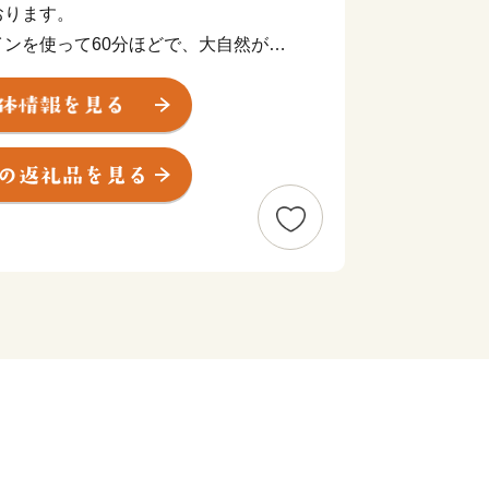
おります。
ンを使って60分ほどで、大自然が広
が水面に反射しハートの形になることで
山魁夷の「残照」の題材となった山並
が見られるなど、四季折々の絶景を堪能
水百選」に千葉県で唯一選ばれ、多くの
ます。
生カラー」は生産量日本一であるほか、
あり、名水で仕込む数々の銘酒のなかで
地ウイスキーが評判となっています。
川、そして海へつながる豊かな自然環境
繋いでいくことで“ひとが輝き幸せつ
てまいります。
わせ】