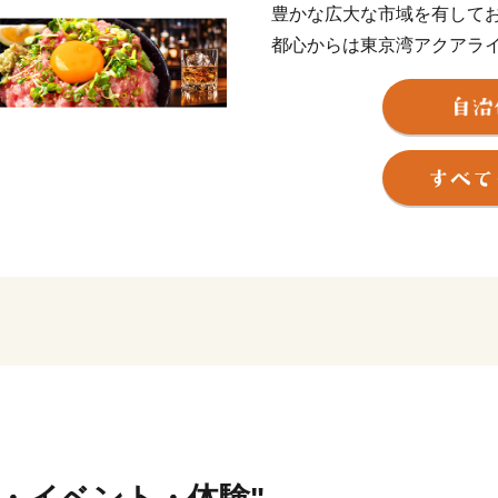
豊かな広大な市域を有して
都心からは東京湾アクアライ
がり、洞窟から差し込む光
有名な広場や、日本画家東
み、東日本で一番遅い紅葉
することができます。
良質な地下水は「平成の名
農産物や特産品を育んでい
ブライダルで人気の花「水
首都圏最多の6つの酒蔵が
も、県内では1つしかない
わたしたちは、森、里山、
を守り、未来のこどもたちへ
なぐきみつ”の実現を目指し
【ふるさと納税のお問い合