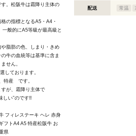
です。松阪牛は霜降り主体の
配送
常温
格の指標となるA5・A4・
、一般的にA5等級が最高級と
肉や脂肪の色、しまり・きめ
その牛の血統等は基準に含ま
りません。
厳選しております。
5、特産 です。
ますが、霜降り主体で
しい"のです!!
 フィレステーキ ヘレ 赤身
ギフトA4 A5 特産松阪牛 お
三重県