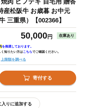
 焼肉 ビフテキ 自宅用 贈答
5 特産松阪牛 お歳暮 お中元
牛 三重県）【002366】
50,000
在庫あり
円
内
を推奨しております。
しく知りたい方は
こちら
でご確認ください。
上限額を調べる
寄付する
に入りに追加する