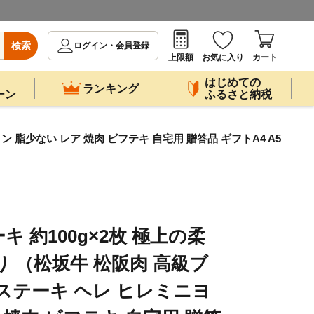
検索
ログイン・会員登録
上限額
お気に入り
カート
はじめての
ランキング
ーン
ふるさと納税
 脂少ない レア 焼肉 ビフテキ 自宅用 贈答品 ギフトA4 A5
 約100g×2枚 極上の柔
り （松坂牛 松阪肉 高級ブ
ステーキ ヘレ ヒレミニヨ