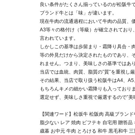
良い条件がたくさん揃っているのが松阪牛
ブランド牛とは「味」が違います。
現在牛肉の流通過程において牛肉の品質、価
A3等々の格付け（等級）が確立されており
言われています。
しかしこの基準は歩留まり・霜降り具合・
等の外見だけから決定されたものであり、
れません。つまり、美味しさの基準ではあ
当店では血統、肉質、脂質の"質"を重視し
その結果、当店で取り扱う松阪牛はA4、A
もちろんキメの細かい霜降りも入っており
選定せず、美味しさ重視で厳選するので"美味
【関連ワード】松坂牛 松阪肉 高級ブランド牛
脂少ない レア 焼肉 ビフテキ 自宅用 贈答品 
歳暮 お中元 牛肉 とろける 和牛 黒毛和牛 