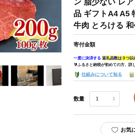
ン 脂少ない レア
品 ギフトA4 A
牛肉 とろける 和
寄付金額
一度に決済する
返礼品数は３つ以
🔰ふるさと納税が初めての方、詳
仕組みについて知る
数量
お気