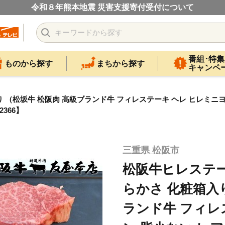
令和８年熊本地震 災害支援寄付受付について
番組･特集
ものから探す
まちから探す
キャンペ
 （松坂牛 松阪肉 高級ブランド牛 フィレステーキ ヘレ ヒレミニヨン
366】
三重県 松阪市
松阪牛ヒレステーキ
らかさ 化粧箱入
ランド牛 フィレ