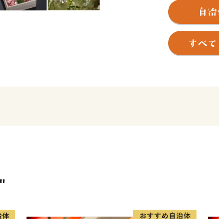
全国的に有名な“松阪牛（
き特産品や江戸時代の面影
船形埴輪など歴史ロマンに
す。
松阪市では、「子育てがし
「働く場がある」など、さ
とのできる取り組みを進め
１０年後の将来像「ここに
阪市」を実現するため頑張
度を通じて、ぜひ皆さまの
"