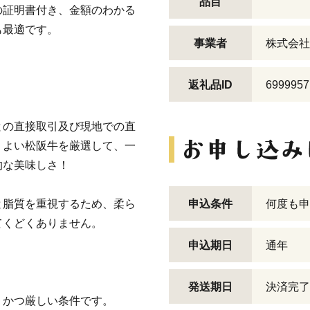
品目
の証明書付き、金額のわかる
も最適です。
事業者
株式会社
返礼品ID
6999957
との直接取引及び現地での直
。よい松阪牛を厳選して、一
的な美味しさ！
と脂質を重視するため、柔ら
申込条件
何度も申
てくどくありません。
申込期日
通年
！
発送期日
決済完了
、かつ厳しい条件です。