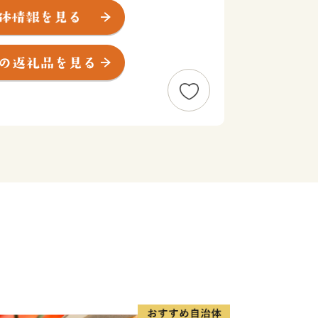
まつさかうし）”をはじめとする誇り高
をそのまま残す御城番屋敷、国内最大の
あふれ、多くの歴史街道が交差していま
やすい」「安心して生活ができる」
まざまな観点から良いまちだと感じるこ
ています。
住んで良かった・・・みんな大好き松
っていきますので、「ふるさと納税」制
応援をよろしくお願いいたします。