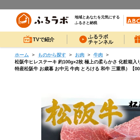
地域とあなたを元気にする
ふるさと納税
ふるラボ
TVで紹介
チャンネル
ホーム
ものから探す
お肉
牛肉
松阪牛ヒレステーキ 約100g×2枚 極上の柔らかさ 化粧箱入り
特産松阪牛 お歳暮 お中元 牛肉 とろける 和牛 三重県）【002