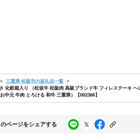
三重県 松阪市の返礼品一覧
かさ 化粧箱入り （松坂牛 松阪肉 高級ブランド牛 フィレステーキ ヘ
 お中元 牛肉 とろける 和牛 三重県）【002366】
このページをシェアする